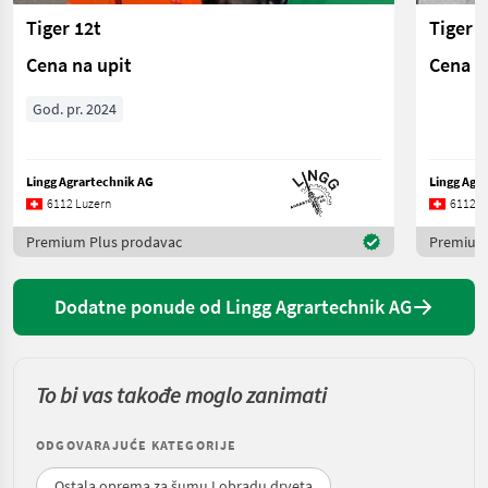
Tiger 12t
Tiger 6
Cena na upit
Cena n
God. pr. 2024
Lingg Agrartechnik AG
Lingg Agr
6112 Luzern
6112 L
Premium Plus prodavac
Premium
Dodatne ponude od Lingg Agrartechnik AG
To bi vas takođe moglo zanimati
ODGOVARAJUĆE KATEGORIJE
Ostala oprema za šumu I obradu drveta