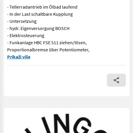
- Tellerradantrieb im Ölbad laufend
- In der Last schaltbare Kupplung
- Untersetzung
- hydr. Eigenversorgung BOSCH
- Elektrosteuerung
- Funkanlage HBC FSE 511 ziehen/lösen,
Proportionalbremse über Potentiometer,
Profi Seilwinde Tiger Beschreibung Die Tiger Seilwinde ist die
Prikaži više