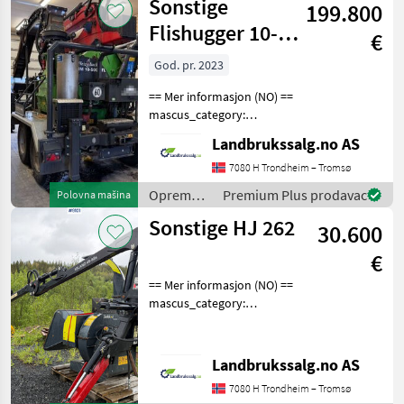
Sonstige
199.800
obradu
drveta /
Flishugger 10-
€
Sonstige
500KTL
God. pr. 2023
== Mer informasjon (NO) ==
mascus_category:
forestrycomponents Please
Landbrukssalg.no AS
provide reference number
upon request: 9113 See
7080 H Trondheim – Tromsø
en.landbrukssalg.no/9113
Oprema
Premium Plus prodavac
Polovna mašina
for more images Spe
za šumu i
Sonstige HJ 262
30.600
obradu
drveta /
€
Sonstige
== Mer informasjon (NO) ==
mascus_category:
forestrycomponents Please
provide reference number
upon request: 9101 See
Landbrukssalg.no AS
en.landbrukssalg.no/9101
7080 H Trondheim – Tromsø
for more images Spe