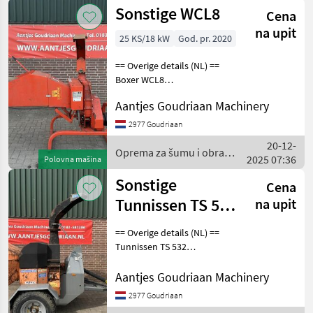
Sonstige WCL8
Cena
na upit
25 KS/18 kW
God. pr. 2020
== Overige details (NL) ==
Boxer WCL8
houtversnipperaar •
Aantjes Goudriaan Machinery
Invoer diameter 100mm •
Cat 1 aansluiting •
2977 Goudriaan
Gevraagd vermogen vanaf
20-12-
25 PK
Oprema za šumu i obradu
2025 07:36
Polovna mašina
drveta / Sonstige
Sonstige
Cena
Tunnissen TS 532
na upit
versnipperaar -
== Overige details (NL) ==
Gebruikt
Tunnissen TS 532
versnipperaar • Doorvoer
260 mm • Voorzien van
Aantjes Goudriaan Machinery
langzaam verkeer
2977 Goudriaan
onderstel • Brede banden