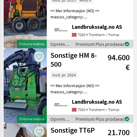
God. pr. 2015
4000 h
== Mer informasjon (NO) ==
mascus_category:
forestrycomponents Please
Landbrukssalg.no AS
provide reference number
upon request: 8099 See
7080 H Trondheim – Tromsø
en.landbrukssalg.no/8099
Oprema
Premium Plus prodavac
Polovna mašina
for more images Spe
za šumu i
Sonstige HM 8-
94.600
obradu
drveta /
500
€
Sonstige
God. pr. 2024
== Mer informasjon (NO) ==
mascus_category:
forestrycomponents Please
Landbrukssalg.no AS
provide reference number
upon request: 7175 See
7080 H Trondheim – Tromsø
en.landbrukssalg.no/7175
Oprema
Premium Plus prodavac
Polovna mašina
for more images Spe
za šumu i
Sonstige TT6P
21.700
obradu