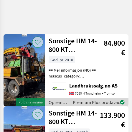
Sonstige HM 14-
84.800
800 KT
€
Flishugger
God. pr. 2010
== Mer informasjon (NO) ==
mascus_category:
forestrycomponents Please
Landbrukssalg.no AS
provide reference number
upon request: 8100 See
7080 H Trondheim – Tromsø
en.landbrukssalg.no/8100
Oprema
Premium Plus prodavac
Polovna mašina
for more images Spe
za šumu i
Sonstige HM 14-
133.900
obradu
drveta /
800 KT
€
Sonstige
Flishugger