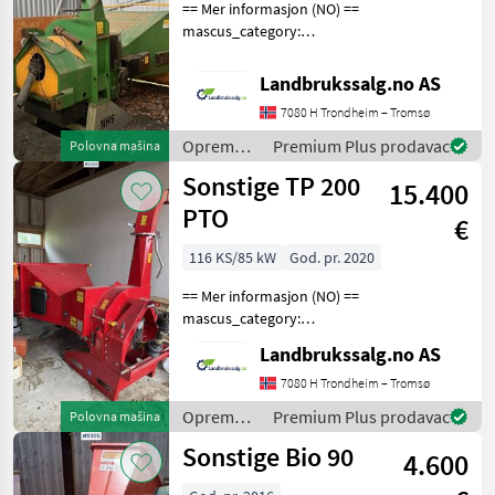
== Mer informasjon (NO) ==
mascus_category:
forestrycomponents Please
provide reference number
Landbrukssalg.no AS
upon request: 9452 See
7080 H Trondheim – Tromsø
en.landbrukssalg.no/9452
for more images Spe
Oprema
Premium Plus prodavac
Polovna mašina
za šumu i
Sonstige TP 200
15.400
obradu
drveta /
PTO
€
Sonstige
116 KS/85 kW
God. pr. 2020
== Mer informasjon (NO) ==
mascus_category:
forestrycomponents Please
Landbrukssalg.no AS
provide reference number
upon request: 9429 See
7080 H Trondheim – Tromsø
en.landbrukssalg.no/9429
Oprema
Premium Plus prodavac
Polovna mašina
for more images Spe
za šumu i
Sonstige Bio 90
4.600
obradu
drveta /