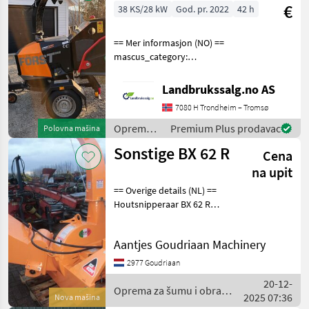
drveta /
€
38 KS/28 kW
God. pr. 2022
42 h
Sonstige
== Mer informasjon (NO) ==
mascus_category:
forestrycomponents Please
provide reference number
Landbrukssalg.no AS
upon request: 7070 See
7080 H Trondheim – Tromsø
en.landbrukssalg.no/7070
for more images Spe
Oprema
Premium Plus prodavac
Polovna mašina
za šumu i
Sonstige BX 62 R
Cena
obradu
drveta /
na upit
Sonstige
== Overige details (NL) ==
Houtsnipperaar BX 62 R
Staat: Nieuw Oprema za
šumu i obradu drveta
Aantjes Goudriaan Machinery
Strojevi za guljenje
2977 Goudriaan
20-12-
Oprema za šumu i obradu
2025 07:36
Nova mašina
drveta / Sonstige