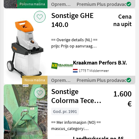
Oprema
Premium Plus prodavac
Polovna mašina
za šumu i
Sonstige GHE
Cena
obradu
drveta /
140.0
na upit
Sonstige
== Overige details (NL) ==
prijs: Prijs op aanvraag
Quantity: 1 Unit: Stuk
Aandrijving STIHL Electric
Kraakman Perfors B.V.
Ematic-systeem
Geluidsdrukniveau 85 dB(A)
1775 T Middenmeer
Geluidsvermogenniv
Oprema
Premium Plus prodavac
Nova mašina
za šumu i
Sonstige
1.600
obradu
drveta /
Colorma Tece
€
Sonstige
480-4
God. pr. 1991
== Mer informasjon (NO) ==
mascus_category:
forestrycomponents
Landbrukssalg.no AS