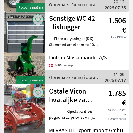
20-12-
• Eigen kenteken
Oprema za šumu i obradu
2025 07:35
Polovna mašina
drveta / Sonstige
Sonstige WC 42
1.606
Flishugger
€
bez PDV-a
== Flere oplysninger (DK) ==
Stammediameter mm: 100
Er til salg: Til salg nu
Fabriksny DK-Tec WC-42
Lintrup Maskinhandel A/S
flishugger til max 10cm
6660 Lintrup
stammer. Vi har dem på
11-09-
lager så du kan
Oprema za šumu i obradu
2025 07:17
Polovna mašina
drveta / Sonstige
Ostale Vicon
1.785
hvataljke za
€
drvo
sa 19% PDV-
________ Klješta za drvo
a
pogodna za pričvršćivanje
1.500 € neto
dizalice, u dobrom stanju,
spremna za upotrebu
MERKANTIL Export-Import GmbH