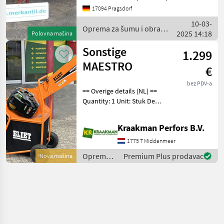
Oprema za šumu i obradu
17094 Pragsdorf
drveta Strojevi za guljenje
10-03-
Oprema za šumu i obradu
2025 14:18
Polovna mašina
drveta / Sonstige
Sonstige
1.299
MAESTRO
€
bez PDV-a
== Overige details (NL) ==
Quantity: 1 Unit: Stuk De
eerste op accu werkende
versnipperaar Reeds meer
Kraakman Perfors B.V.
dan 38 jaar draagt ELIET
zorg voor de schoonheid
1775 T Middenmeer
van de natu
Oprema
Premium Plus prodavac
Nova mašina
za šumu i
obradu
drveta /
Sonstige