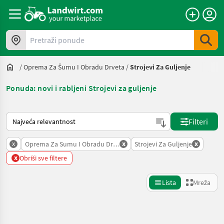
Pretraži ponude
/
Oprema Za Šumu I Obradu Drveta
/
Strojevi Za Guljenje
Ponuda: novi i rabljeni Strojevi za guljenje
Način na koji sortira Landwirt.com
Filteri
x
x
x
Oprema Za Sumu I Obradu Drveta
Strojevi Za Guljenje
x
Obriši sve filtere
Lista
Mreža