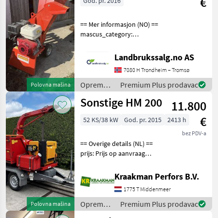
€
God. pr. 2016
Sonstige
== Mer informasjon (NO) ==
mascus_category:
forestrycomponents Please
provide reference number
Landbrukssalg.no AS
upon request: 9395 See
7080 H Trondheim – Tromsø
en.landbrukssalg.no/9395
for more images Spe
Oprema
Premium Plus prodavac
Polovna mašina
za šumu i
Sonstige HM 200
11.800
obradu
drveta /
€
52 KS/38 kW
God. pr. 2015
2413 h
Sonstige
bez PDV-a
== Overige details (NL) ==
prijs: Prijs op aanvraag
License Plate: 78-WN-GK
Dücker HM 200 Hatz-diesel
Kraakman Perfors B.V.
motor Kenteken jaar 2015
1775 T Middenmeer
2413 uur De Dücker HM 200
is een zw
Oprema
Premium Plus prodavac
Polovna mašina
za šumu i