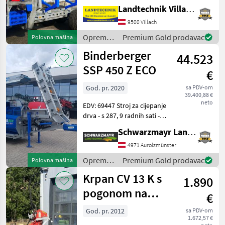
dizalicom Penz 6Z,
Landtechnik Villach GmbH
originalnim vozačkim
sjedalom, joystickom i
9500 Villach
nožnim komandama,
Oprema
Premium Gold prodavac
Polovna mašina
samostalnim hidrauličkim
za šumu i
Binderberger
sustavom s dvostruk
44.523
obradu
drveta /
SSP 450 Z ECO
€
Binderberger
God. pr. 2020
sa PDV-om
39.400,88 €
neto
EDV: 69447 Stroj za cijepanje
drva - s 287, 9 radnih sati -
proizvedeno 2020. - s
Schwarzmayr Landtechnik GmbH - Aurolzmünster
šasijom - s mehanički
sklopivom transportnom
4971 Aurolzmünster
trakom (4, 40 m) - s
Oprema
Premium Gold prodavac
Polovna mašina
pogonom na kardan
za šumu i
Krpan CV 13 K s
1.890
obradu
drveta /
pogonom na
€
Binderberger
kardansko
God. pr. 2012
sa PDV-om
1.672,57 €
vratilo