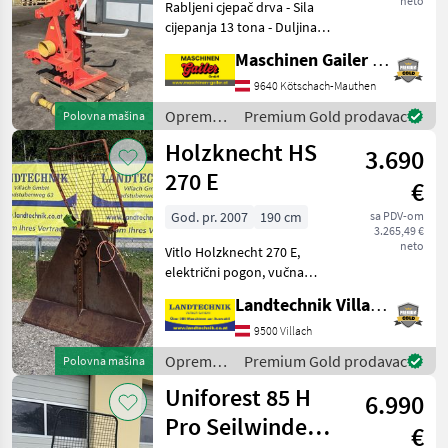
neto
Rabljeni cjepač drva - Sila
cijepanja 13 tona - Duljina
cijepanja do 110 cm - Pogon
Maschinen Gailer GmbH
PTO-om - Kardansko vratilo
- Mehanički podizač drva -
9640 Kötschach-Mauthen
Dvoručno upravljanje sa st
Oprema
Premium Gold prodavac
Polovna mašina
za šumu i
Holzknecht HS
3.690
obradu
drveta /
270 E
€
Krpan
God. pr. 2007
190 cm
sa PDV-om
3.265,49 €
neto
Vitlo Holzknecht 270 E,
električni pogon, vučna
snaga 6 tona, zaštitni
Landtechnik Villach GmbH
štitnik, 4 vodilice užeta,
završna kuka i kardansko
9500 Villach
vratilo, nosač motorne pile,
Oprema
Premium Gold prodavac
Polovna mašina
dostupno odma
za šumu i
Uniforest 85 H
6.990
obradu
drveta /
Pro Seilwinde
€
Holzknecht