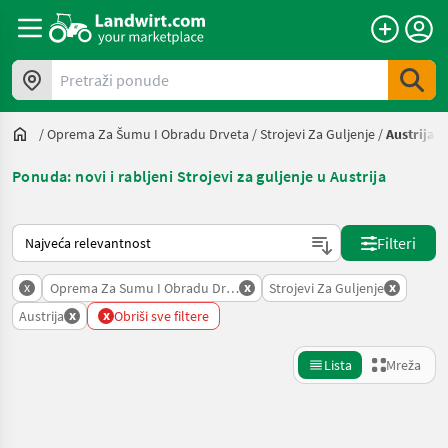
Pretraži ponude
/
Oprema Za Šumu I Obradu Drveta
/
Strojevi Za Guljenje
/
Austrija
Ponuda: novi i rabljeni Strojevi za guljenje u Austrija
Način na koji sortira Landwirt.com
Filteri
x
x
x
Oprema Za Sumu I Obradu Drveta
Strojevi Za Guljenje
x
x
Austrija
Obriši sve filtere
Lista
Mreža