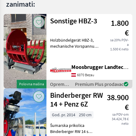
zanimati:
Sonstige HBZ-3
1.800
€
Holzbündelgerät HBZ-3,
sa 20% PDV-
a
mechanische Vorspannung,
1.500 € neto
mechanische Entlehrung, 3-
Punktaufnahme,
Stapleraufnahme,
Moosbrugger Landtechnik GmbH
Euroaufnahme,
6870 Bezau
Gesamtgewicht 330kg.
Vollgendes Zubehör ist
Oprema
Premium Plus prodavac
Polovna mašina
za šumu i
Binderberger RW
38.900
obradu
drveta /
14 + Penz 6Z
€
Sonstige
God. pr. 2014
250 cm
sa PDV-om
34.424,78 €
neto
Šumarska prikolica
Binderberger RW 14 s