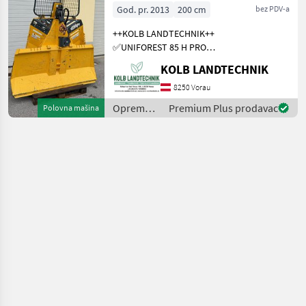
Funkseilwinde
God. pr. 2013
200 cm
bez PDV-a
Forst
++KOLB LANDTECHNIK++
✅UNIFOREST 85 H PRO
Funkseilwinde ✅8, 5t
KOLB LANDTECHNIK
Zugkraft ✅200cm
Schildbreite
8250 Vorau
✅hydraulischer Seilausstoß
Oprema
Premium Plus prodavac
Polovna mašina
✅inkl. TERRA Profi Funk -
za šumu i
Ziehen / Kurzl
obradu
drveta /
Uniforest