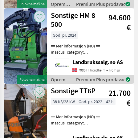
en.landbrukssalg.no/8099
Oprema
Premium Plus prodavac
Polovna mašina
for more images Spe
za šumu i
Sonstige HM 8-
94.600
obradu
drveta /
500
€
Sonstige
God. pr. 2024
== Mer informasjon (NO) ==
mascus_category:
forestrycomponents Please
Landbrukssalg.no AS
provide reference number
upon request: 7175 See
7080 H Trondheim – Tromsø
en.landbrukssalg.no/7175
Oprema
Premium Plus prodavac
Polovna mašina
for more images Spe
za šumu i
Sonstige TT6P
21.700
obradu
drveta /
€
38 KS/28 kW
God. pr. 2022
42 h
Sonstige
== Mer informasjon (NO) ==
mascus_category:
forestrycomponents Please
provide reference number
Landbrukssalg.no AS