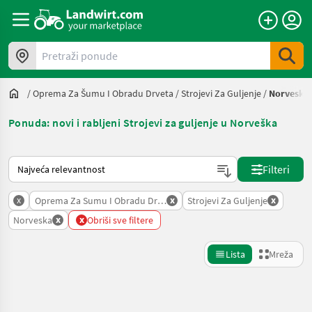
Pretraži ponude
/
Oprema Za Šumu I Obradu Drveta
/
Strojevi Za Guljenje
/
Norveska
Ponuda: novi i rabljeni Strojevi za guljenje u Norveška
Način na koji sortira Landwirt.com
Filteri
x
x
x
Oprema Za Sumu I Obradu Drveta
Strojevi Za Guljenje
x
x
Norveska
Obriši sve filtere
Lista
Mreža