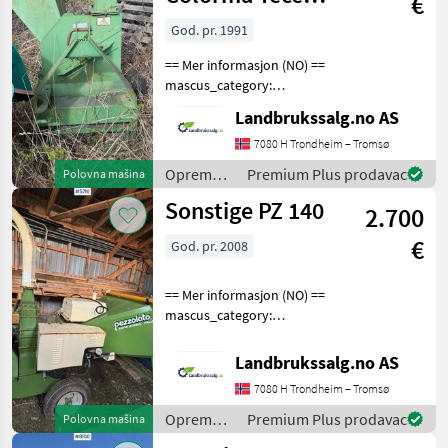
€
Sonstige
480-4
God. pr. 1991
== Mer informasjon (NO) ==
mascus_category:
forestrycomponents
Landbrukssalg.no AS
merke: Colorma Tece
Please provide reference
7080 H Trondheim – Tromsø
number upon request: 8700
Oprema
Premium Plus prodavac
Polovna mašina
See
za šumu i
Sonstige PZ 140
en.landbrukssalg.no/8700
2.700
obradu
drveta /
€
God. pr. 2008
Sonstige
== Mer informasjon (NO) ==
mascus_category:
forestrycomponents Please
provide reference number
Landbrukssalg.no AS
upon request: 5716 See
7080 H Trondheim – Tromsø
en.landbrukssalg.no/5716
for more images Spe
Oprema
Premium Plus prodavac
Polovna mašina
za šumu i