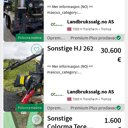
== Mer informasjon (NO) ==
mascus_category:
forestrycomponents Please
Landbrukssalg.no AS
provide reference number
upon request: 9113 See
7080 H Trondheim – Tromsø
en.landbrukssalg.no/9113
Oprema
Premium Plus prodavac
Polovna mašina
for more images Spe
za šumu i
Sonstige HJ 262
30.600
obradu
drveta /
€
Sonstige
== Mer informasjon (NO) ==
mascus_category:
forestrycomponents Please
provide reference number
upon request: 9101 See
Landbrukssalg.no AS
en.landbrukssalg.no/9101
7080 H Trondheim – Tromsø
for more images Spe
Oprema
Premium Plus prodavac
Polovna mašina
za šumu i
Sonstige
1.600
obradu
drveta /
Colorma Tece