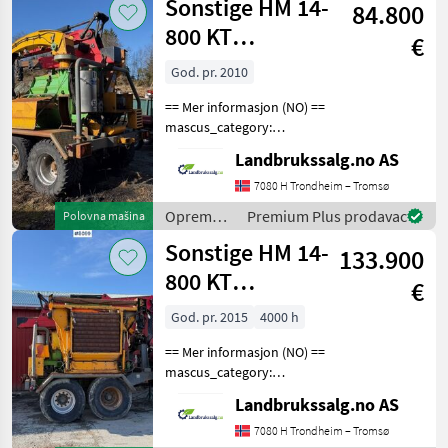
Sonstige HM 14-
84.800
obradu
drveta /
800 KT
€
Sonstige
Flishugger
God. pr. 2010
== Mer informasjon (NO) ==
mascus_category:
forestrycomponents Please
Landbrukssalg.no AS
provide reference number
upon request: 8100 See
7080 H Trondheim – Tromsø
en.landbrukssalg.no/8100
Oprema
Premium Plus prodavac
Polovna mašina
for more images Spe
za šumu i
Sonstige HM 14-
133.900
obradu
drveta /
800 KT
€
Sonstige
Flishugger
God. pr. 2015
4000 h
== Mer informasjon (NO) ==
mascus_category:
forestrycomponents Please
Landbrukssalg.no AS
provide reference number
upon request: 8099 See
7080 H Trondheim – Tromsø