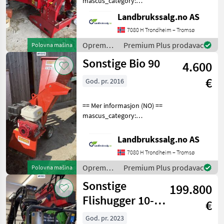
mascus_category:
forestrycomponents Please
Landbrukssalg.no AS
MARKETPLACE
provide reference number
upon request: 9429 See
7080 H Trondheim – Tromsø
Ponude
Marketplace
Oglasi
en.landbrukssalg.no/9429
trgovaca
Oprema
Premium Plus prodavac
Polovna mašina
for more images Spe
za šumu i
Sonstige Bio 90
4.600
obradu
drveta /
€
God. pr. 2016
Sonstige
== Mer informasjon (NO) ==
mascus_category:
forestrycomponents Please
provide reference number
Landbrukssalg.no AS
upon request: 9395 See
7080 H Trondheim – Tromsø
en.landbrukssalg.no/9395
for more images Spe
Oprema
Premium Plus prodavac
Polovna mašina
za šumu i
Sonstige
199.800
obradu
drveta /
Flishugger 10-
€
Sonstige
500KTL
God. pr. 2023