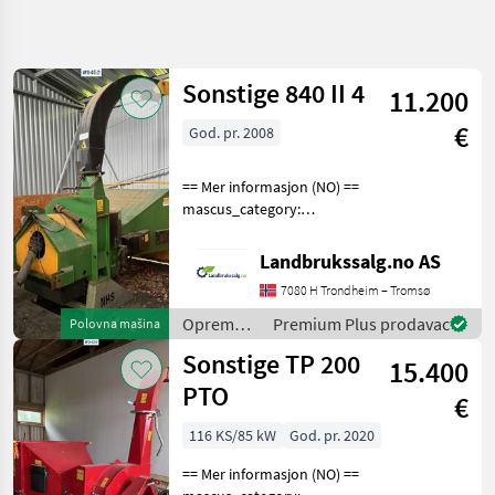
Precizirajte
pretragu
Sonstige 840 II 4
11.200
Kategorija
Država
Filteri
3
1
€
God. pr. 2008
Prikaži
TRENUTNA
Resetuj
11
== Mer informasjon (NO) ==
PUTANJA
rezultata
mascus_category:
Šumarstvo
forestrycomponents Please
provide reference number
Oprema
Landbrukssalg.no AS
Za Sumu
upon request: 9452 See
I Obradu
7080 H Trondheim – Tromsø
en.landbrukssalg.no/9452
Drveta
for more images Spe
Oprema
Premium Plus prodavac
Polovna mašina
Strojevi
za šumu i
Za
Sonstige TP 200
15.400
obradu
Guljenje
drveta /
PTO
€
Sonstige
IZABERITE
KATEGORIJU
116 KS/85 kW
God. pr. 2020
Strojevi za guljenje
11
== Mer informasjon (NO) ==