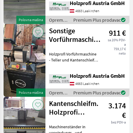
Holzprofi Austria GmbH
Tischbreite, 300
kgPreisänderungen
4663 Laakirchen
vorbehalten, Irrtümer,
Oprema
Premium Plus prodavac
Polovna mašina
Druck
za šumu i
Sonstige
911 €
obradu
drveta /
Vorführmaschine
sa 20% PDV-
Sonstige
a
Teller-
759,17 €
neto
Holzprofi Vorführmaschine
u.Kantenschleife
- Teller und Kantenschleife
M1-BDS6
Maker M1-BDS612Die neue
Holzprofi Maker Teller- und
Holzprofi Austria GmbH
Kantenschleife BDS612
zeichnet sich durch ihre
4663 Laakirchen
hervorragend
Oprema
Premium Plus prodavac
Polovna mašina
za šumu i
Kantenschleifm.
3.174
obradu
drveta /
Holzprofi
€
Sonstige
KSM3000TV20
bez PDV-a
Maschinenständer in
VORFÜHR
verwindungs - und