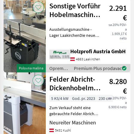
za šumu i
Sonstige Vorführ
2.291
obradu
drveta /
Hobelmaschine
€
Holzprofi
Maker M1-
sa 20% PDV-
Ausstellungsmaschine -
a
ADM310G Spirial
1.909,17 €
Lager LaakirchenDie neue
neto
Abricht
Dickenhobelmaschine von
Holzprofi Austria GmbH
Holzprofi Maker besticht
vor allem durch ihre solide
4663 Laakirchen
Bauweise und die hohe
Oprema
Premium Plus prodavac
Polovna mašina
Bedienerfr
za šumu i
Felder Abricht-
8.280
obradu
drveta /
Dickenhobelmaschine
€
Sonstige
AD7-41
5 KS/4 kW
God. pr. 2023
230 cm
sa 20% PDV-
a
6.900 € neto
Zum Verkauf steht eine
gebrauchte Felder Abricht-
Dickenhobelmaschine AD7-
Neureiter Maschinen
41 mit einer Dickenhöhe bis
5431 Kuchl
zu 230 mm. Die Maschine ist