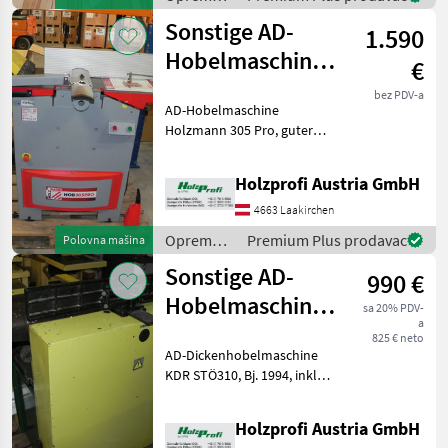
za šumu i
Sonstige AD-
1.590
obradu
drveta /
Hobelmaschine
€
Holzprofi
Holzmann 305
bez PDV-a
AD-Hobelmaschine
Pro gebraucht
Holzmann 305 Pro, guter
Zustand, Bj. 2023, 400 V, 2, 2
kW, 1500 mm Tischlänge,
Holzprofi Austria GmbH
300 mm Tischbreite, 4
Messer, 258 kg, inkl.
4663 Laakirchen
FahreinrichtungPreisänderu
Oprema
Premium Plus prodavac
Polovna mašina
za šumu i
Sonstige AD-
990 €
obradu
drveta /
Hobelmaschine
sa 20% PDV-
Sonstige
a
KDR STÖ310
825 € neto
AD-Dickenhobelmaschine
gebraucht
KDR STÖ310, Bj. 1994, inkl.
Fahreinrichtung, 2, 2 kW,
1270 mm Tischlänge, 310
Holzprofi Austria GmbH
mm Tischbreite, 3 Messer,