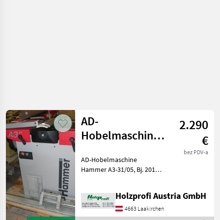
obradu
drveta /
Sonstige
AD-
2.290
Hobelmaschine
€
Hammer A3-
bez PDV-a
AD-Hobelmaschine
31/05 gebraucht
Hammer A3-31/05, Bj. 2011,
sehr guter Zustand, mit
Wendemesser, 3 kW S6,
Holzprofi Austria GmbH
1400 mm Tischlänge, 310
mm Tischbreite, 3 Messer,
4663 Laakirchen
200 kgPreisänderungen vor