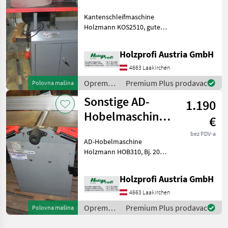
Holzmann
Kantenschleifmaschine
KOS2510
Holzmann KOS2510, guter
gebraucht
Zustand, serienmäßige
Ausstattung, 2510 mm
Holzprofi Austria GmbH
Bandlänge, 150
kgPreisänderungen
4663 Laakirchen
vorbehalten, Irrtümer,
Oprema
Premium Plus prodavac
Polovna mašina
Druck- und Satzfehle
za šumu i
Sonstige AD-
1.190
obradu
drveta /
Hobelmaschine
€
Sonstige
Holzmann
bez PDV-a
AD-Hobelmaschine
HOB310
Holzmann HOB310, Bj. 2007,
gebraucht
guter Zustand, 2, 2 kW S1, 3
Messer, 200
Holzprofi Austria GmbH
kgPreisänderungen
vorbehalten, Irrtümer,
4663 Laakirchen
Druck- und Satzfehler
Oprema
Premium Plus prodavac
Polovna mašina
vorbehalten Oprem
za šumu i