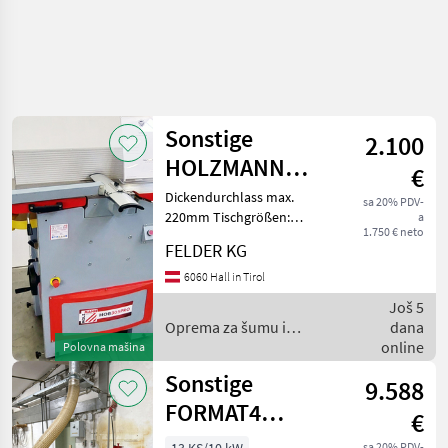
Sonstige
2.100
HOLZMANN
€
Abricht-
Dickendurchlass max.
sa 20% PDV-
220mm Tischgrößen:
a
Dickenhobelmaschine
1.750 € neto
Abrichttisch 1512x400m
HOB 305 Pro
FELDER KG
Dickentisch 585x300mm
Vorschubgeschwindigkeit
6060 Hall in Tirol
Dickenhobel 5, 5m/min
Još 5
Abrichtanschlag
Oprema za šumu i
dana
1000x160mm, sc
obradu drveta / Sonstige
online
Polovna mašina
Sonstige
9.588
FORMAT4
€
Dickenhobelmaschine
sa 20% PDV-