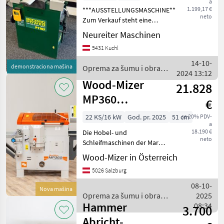
a
PT 107
1.199,17 €
***AUSSTELLUNGSMASCHINE***
neto
Zum Verkauf steht eine
neuwertige Record Power
Neureiter Maschinen
PT 107 Abricht-
5431 Kuchl
Dickenhobelmaschine mit
einer Abrichtbreite von 265
14-10-
demonstraciona mašina
Oprema za šumu i obradu
mm. Die Maschine ist
2024 13:12
drveta / Sonstige
Wood-Mizer
21.828
MP360
€
Vierseitenhobel
22 KS/16 kW
God. pr. 2025
51 cm
sa 20% PDV-
a
18.190 €
Die Hobel- und
neto
Schleifmaschinen der Marke
Wood-Mizer, insbesondere
Wood-Mizer in Österreich
das Modell MP360, bieten
5026 Salzburg
eine beeindruckende
Kombination aus Stabilität,
08-10-
Nova mašina
Vielseitigkeit und Robust
Oprema za šumu i obradu
2025
Hammer
drveta / Wood-Mizer
08:34
3.700
Abricht-