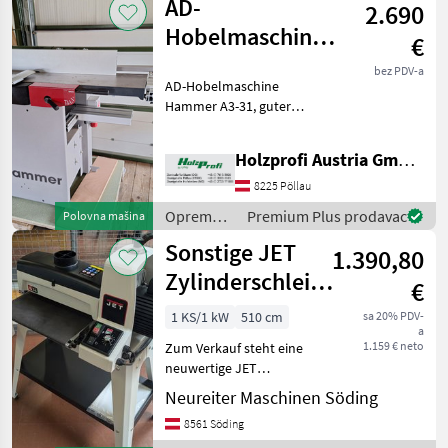
AD-
2.690
obradu
drveta /
Hobelmaschine
€
Sonstige
Hammer A3-31
bez PDV-a
AD-Hobelmaschine
gebraucht
Hammer A3-31, guter
ZustandPreisänderungen
vorbehalten, Irrtümer,
Holzprofi Austria GmbH, Zweigstelle Stmk.
Druck- und Satzfehler
vorbehalten Oprema za
8225 Pöllau
šumu i obradu drveta
Oprema
Premium Plus prodavac
Polovna mašina
Strojevi za blan
za šumu i
Sonstige JET
1.390,80
obradu
drveta /
Zylinderschleifmaschine
€
Hammer
JWDS 1632
1 KS/1 kW
510 cm
sa 20% PDV-
a
1.159 € neto
Zum Verkauf steht eine
neuwertige JET
Zylinderschleifmaschine
Neureiter Maschinen Söding
JWDS 1632 mit einer max.
8561 Söding
Schleifbreite von 406 mm /