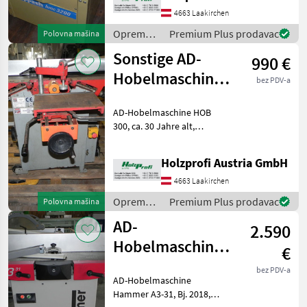
kWPreisänderungen
4663 Laakirchen
vorbehalten, Irrtümer,
Oprema
Premium Plus prodavac
Polovna mašina
Druck-
za šumu i
Sonstige AD-
990 €
obradu
drveta /
Hobelmaschine
bez PDV-a
Scheppach
Holzmann
AD-Hobelmaschine HOB
HOB300
300, ca. 30 Jahre alt,
gebraucht
weniger guter Zustand, inkl.
Langlochboard und
Holzprofi Austria GmbH
Fahreinrichtung, 4, 5 PS
(S6), 1300 mm Tischlänge,
4663 Laakirchen
300 mm Tischbreite, 3 Me
Oprema
Premium Plus prodavac
Polovna mašina
za šumu i
AD-
2.590
obradu
drveta /
Hobelmaschine
€
Sonstige
Hammer A3
bez PDV-a
AD-Hobelmaschine
gebraucht
Hammer A3-31, Bj. 2018,