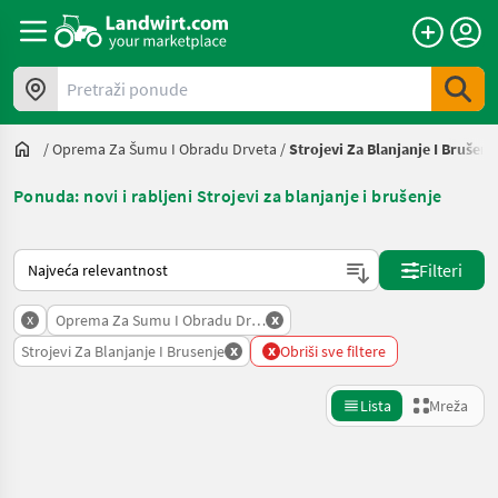
Pretraži ponude
/
Oprema Za Šumu I Obradu Drveta
/
Strojevi Za Blanjanje I Brušenj
Ponuda: novi i rabljeni Strojevi za blanjanje i brušenje
Način na koji sortira Landwirt.com
Filteri
x
x
Oprema Za Sumu I Obradu Drveta
x
x
Strojevi Za Blanjanje I Brusenje
Obriši sve filtere
Lista
Mreža