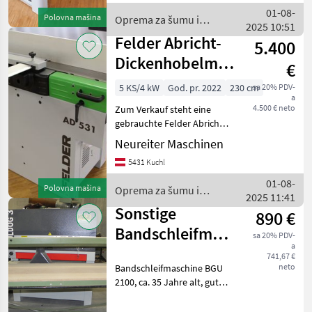
als Ausstellungsmaschine
01-08-
Polovna mašina
Oprema za šumu i
in unserem
2025 10:51
obradu drveta / Felder
Felder Abricht-
5.400
Dickenhobelmaschine
€
AD5-31
5 KS/4 kW
God. pr. 2022
230 cm
sa 20% PDV-
a
4.500 € neto
Zum Verkauf steht eine
gebrauchte Felder Abricht-
Dickenhobelmaschine AD5-
Neureiter Maschinen
31 mit einer Abrichtlänge
5431 Kuchl
von 1500 mm. Die Maschine
ist als
01-08-
Polovna mašina
Oprema za šumu i
Ausstellungsmaschine in
2025 11:41
obradu drveta / Felder
unserem
Sonstige
890 €
Bandschleifmaschine
sa 20% PDV-
a
BGU 2100
741,67 €
neto
Bandschleifmaschine BGU
gebraucht
2100, ca. 35 Jahre alt, guter
Zustand, 3 kW, 400V, 2100
mm Tischlänge, 730 mm