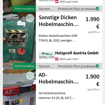
250 kgPreisänderungen
4663 Laakirchen
vorbehalten, Irrt
Oprema
Premium Plus prodavac
Polovna mašina
za šumu i
Sonstige Dicken
1.990
obradu
drveta /
Hobelmaschine
€
Sonstige
KDR TÖ410
bez PDV-a
Dicken-Hobelmaschien KDR
gebraucht
TÖ410, Bj. 2002, weniger
guter Zustand, 4 kW, 410
mm Tischbreite, 4 Messer,
Holzprofi Austria GmbH
380 kgPreisänderungen
vorbehalten, Irrtümer,
4663 Laakirchen
Druck- und Satzfehl
Oprema
Premium Plus prodavac
Polovna mašina
za šumu i
AD-
1.900
obradu
drveta /
Hobelmaschine
€
Sonstige
Hammer A3-26
bez PDV-a
AD-Hobelmaschine
gebraucht
Hammer A3-26, Bj. 2017,
guter Zustand, 1, 9 kW, 1100