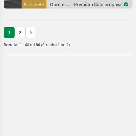
Oprema
Premium Gold prodavac
Nova mašina
za šumu i
obradu
drveta /
Sonstige
1
2
Rezultat
1
-
48
od
86
(Stranica 1 od 2)