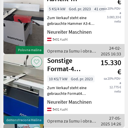
€
Dickenhobelmaschine
5 KS/4 kW
God. pr. 2023
41 cm
sa 20% PDV-
a
A3-41
3.083,33 €
Zum Verkauf steht eine
neto
gebrauchte Hammer A3-41
Abricht-
Neureiter Maschinen
Dickenhobelmaschine mit
5431 Kuchl
einer Abrichtlänge von 1800
mm. Die Maschine wurde
24-02-
Polovna mašina
Oprema za šumu i obradu
von unserem Fachpersonal
2025 16:33
drveta / Hammer
überprüft
Sonstige
15.330
Format-4
€
Hobelmaschine
10 KS/7 kW
God. pr. 2023
sa 20% PDV-
a
DUAL 51
12.775 €
Zum Verkauf steht eine
neto
gebrauchte Format4
Abricht-
Neureiter Maschinen
Dickenhobelmaschine mit
5431 Kuchl
einer Abrichtlänge von 2250
mm. Die Maschine wurde
27-05-
demonstraciona mašina
Oprema za šumu i obradu
von unserem Fachpersonal
2025 14:26
drveta / Sonstige
überprüft und b