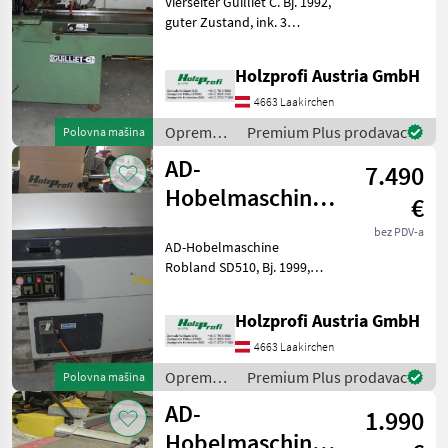
Vierseiter Guilliet C. Bj. 1992,
guter Zustand, ink. 3
Fräseköpfe (1x135x100mm.,
2 x 180x100mm) inkl.
Holzprofi Austria GmbH
WendemesserPreisänderungen
vorbehalten, Irrtümer,
4663 Laakirchen
Druck- und Sa
Oprema
Premium Plus prodavac
Polovna mašina
za šumu i
AD-
7.490
obradu
drveta /
Hobelmaschine
€
Sonstige
Robland SD510
bez PDV-a
AD-Hobelmaschine
gebraucht
Robland SD510, Bj. 1999,
guter Zustand, 4
Vorschubgeschwindigkeiten,
Holzprofi Austria GmbH
5, 5 kW, 2300 mm
Tischlänge, 510 mm
4663 Laakirchen
Tischbreite, 3 Messer, ca.
Oprema
Premium Plus prodavac
Polovna mašina
900 kgPreisänderu
za šumu i
AD-
1.990
obradu
drveta /
Hobelmaschine