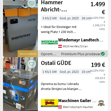
Hammer
1.499
Abricht-
€
Dickenhobelmaschine
3 KS/2 kW
God. pr. 2025
26 cm
sa 20% PDV-
a
A 2-26
1.249,17 €
+ Ideal für Einsteiger mit
neto
wenig Platz + 230 Volt
Ausführung +
Wiedemayr Landtechnik GmbH
Sensationelles Preis-
Leistungs-Verhältnis +
9919 Heinfels/Sillian
Abrichtbreite 260 mm +
Oprema
Premium Plus prodavac
Nova mašina
Tischlänge gesamt 1045
za šumu i
Ostali GÜDE
mm + Se
199 €
obradu
drveta /
sa 20% PDV-
1 KS/1 kW
God. pr. 2023
10 cm
Hammer
a
165,83 €
neto
Oprema za šumu i obradu
drveta Strojevi za blanjanje
i brušenje
Maschinen Gailer GmbH
9640 Kötschach-Mauthen