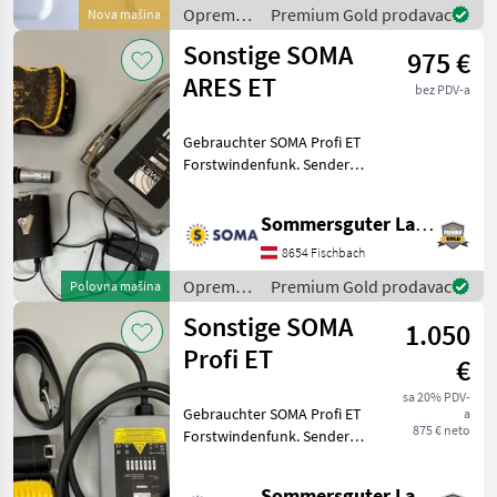
Reichweite ca. 120 m
Oprema
Premium Gold prodavac
Nova mašina
(Freifeld), OHNE Neig
za šumu i
Sonstige SOMA
975 €
obradu
drveta /
ARES ET
bez PDV-a
Sonstige
Gebrauchter SOMA Profi ET
Forstwindenfunk. Sender
und Empfänger(7 polig) für
Seilwinden. Belegung für
Sommersguter Landmaschinen GmbH
Tajfun Seilwinde. Belegung
für Winden anderer
8654 Fischbach
Hersteller auf
Oprema
Premium Gold prodavac
Polovna mašina
za šumu i
Sonstige SOMA
1.050
obradu
drveta /
Profi ET
€
Sonstige
sa 20% PDV-
Gebrauchter SOMA Profi ET
a
875 € neto
Forstwindenfunk. Sender
und Empfänger(13 polig)
für Eintrommel-Seilwinden.
Sommersguter Landmaschinen GmbH