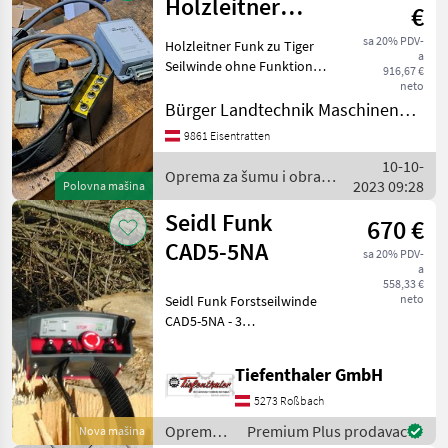
drveta /
Holzleitner
€
Terra
Ameise
Funk
sa 20% PDV-
Holzleitner Funk zu Tiger
a
Seilwinde ohne Funktion
916,67 €
für Proportionalsteuerung
neto
Oprema za šumu i obradu
Bürger Landtechnik Maschinenbau
drveta Bežično upravljanje
9861 Eisentratten
10-10-
Oprema za šumu i obradu
2023 09:28
Polovna mašina
drveta / Sonstige
Seidl Funk
670 €
CAD5-5NA
sa 20% PDV-
a
558,33 €
neto
Seidl Funk Forstseilwinde
CAD5-5NA - 3
Funktionskippschalter
(Standard: Funk Ein, Gas+,
Tiefenthaler GmbH
Gas-, Not Aus) -
Kippschalter für Winde
5273 Roßbach
ziehen und lösen
Oprema
Premium Plus prodavac
Nova mašina
(Automatik für K