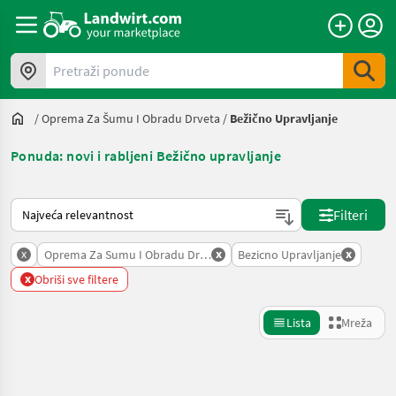
Pretraži ponude
/
Oprema Za Šumu I Obradu Drveta
/
Bežično Upravljanje
Ponuda: novi i rabljeni Bežično upravljanje
Način na koji sortira Landwirt.com
Filteri
x
x
x
Oprema Za Sumu I Obradu Drveta
Bezicno Upravljanje
x
Obriši sve filtere
Lista
Mreža