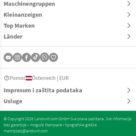
Maschinengruppen
Kleinanzeigen
Top Marken
Länder
Pomoć
Österreich | EUR
Impresum i zaštita podataka
Usluge
© Copyright 2026 Landwirt.com GmbH Sva prava zadržana. Sve informacije
bez garancije – moguće štampane i tipografske greške.
marktplatz@landwirt.com