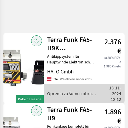
Terra Funk FA5-
2.376
H9K
€
Antikippsystem
Antikippsystem für
sa 20% PDV-
Hauptwinde Elektronische
a
1.980 € neto
Drehzahlverstellung
HAFO Gmbh
Sender mit folgenden
Funktionen: - Ziehen, Lösen
3340 Waidhofen an der Ybbs
- Motor Start/Stop - Gas +/- -
13-11-
Hilfswinde Zi
Oprema za šumu i obradu
2024
drveta / Terra Funk
12:12
Polovna mašina
Terra Funk FA5-
1.896
H9
€
Funkanlage komplett für
sa 20% PDV-