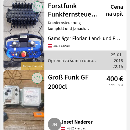
za šumu i
Forstfunk
Cena
obradu
drveta /
Funkfernsteuerung
na upit
Seidl
für jeden
Kranfernsteuerung
Funk
komplett und je nach
Forstkran
Kundenwunsch
einstellba
Gamsjäger Florian Land- und Forsttechnik
zusammenstellbar. 8 fach
Proportional, 8 fach
4824 Gosau
6xProportional und 2x
25-01-
ein/aus. Schockabsicherung
Oprema za šumu i obradu
2018
einstellbar fer
drveta / Forstfunk
22:15
Nova mašina
Groß Funk GF
400 €
2000cl
bez PDV-a
Josef Naderer
4282 Pierbach