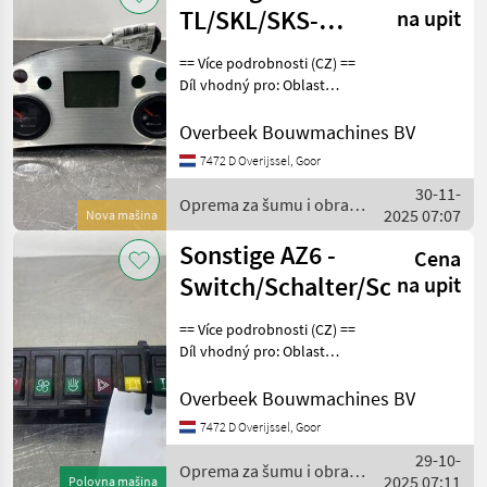
TL/SKL/SKS-
na upit
5110662040-
== Více podrobnosti (CZ) ==
Display unit/
Díl vhodný pro: Oblast
působnosti konstrukce
Sériové číslo: 5110662040
Overbeek Bouwmachines BV
== Weitere Informationen
7472 D Overijssel, Goor
(DE) == Teil geeignet für:
30-11-
Verwe
Oprema za šumu i obradu
2025 07:07
Nova mašina
drveta / Sonstige
Sonstige AZ6 -
Cena
Switch/Schalter/Schakelaa
na upit
== Více podrobnosti (CZ) ==
Díl vhodný pro: Oblast
působnosti konstrukce
DPH/marže: Odpočet DPH
Overbeek Bouwmachines BV
pro podnikatele == Weitere
7472 D Overijssel, Goor
Informationen (DE) == Teil
29-10-
geeign
Oprema za šumu i obradu
2025 07:11
Polovna mašina