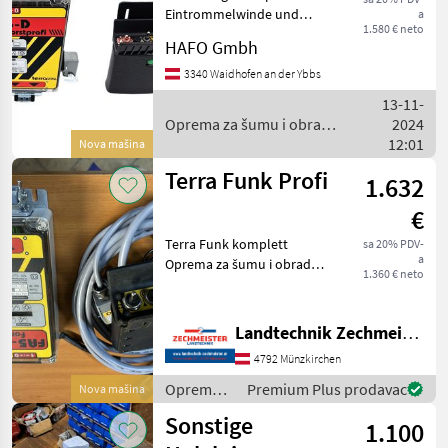
Eintrommelwinde und
a
1.580 € neto
HAFO Hilfswinde Sender mit
HAFO Gmbh
folgenden Funktionen:
Ziehen, lösen Gas+/- Motor
3340 Waidhofen an der Ybbs
Start/Stop Hilfswinde
13-11-
ziehen/lösen gg
Oprema za šumu i obradu
2024
drveta / Terra Funk
12:01
Nova mašina
Terra Funk Profi
1.632
€
Terra Funk komplett
sa 20% PDV-
a
Oprema za šumu i obradu
1.360 € neto
drveta Bežično upravljanje
Landtechnik Zechmeister GmbH & Co KG
4792 Münzkirchen
Oprema
Premium Plus prodavac
Nova mašina
za šumu i
Sonstige
1.100
obradu