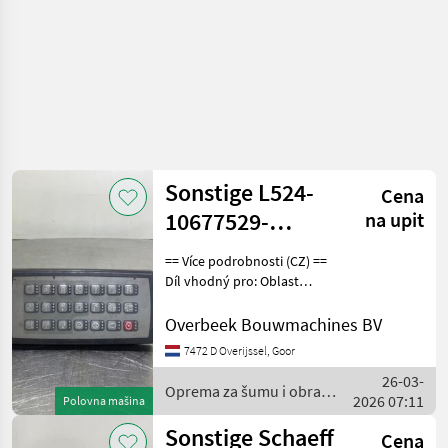
Sonstige L524-
Cena
10677529-
na upit
Display
== Více podrobnosti (CZ) ==
unit/Armaturenbrett
Díl vhodný pro: Oblast
působnosti konstrukce
DPH/marže: Odpočet DPH
Overbeek Bouwmachines BV
pro podnikatele Sériové
7472 D Overijssel, Goor
číslo: 3306731 == Weitere
26-03-
Informationen
Oprema za šumu i obradu
2026 07:11
Polovna mašina
drveta / Sonstige
Sonstige Schaeff
Cena