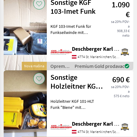
Sonstige KGF
1.090
obradu
drveta /
103-Imet Funk
€
Terra
Funk
sa 20% PDV-
KGF 103-Imet Funk für
a
908,33 €
Funkseilwinde mit
neto
Bedienfunktionen:
Gasverstellung, Motor-
Deschberger Karl Landtechnik GesmbH & Co KG
Start-Stop, sowie einer LED-
Anzeige für Akkustand und
4774 St. Marienkirchen/Schärding
Seilausstoß; max.
Oprema
Premium Gold prodavac
Nova mašina
Reichweite: c
za šumu i
Sonstige
690 €
obradu
drveta /
Holzleitner KGF
sa 20% PDV-
Sonstige
a
101-HLT Funk
575 € neto
Holzleitner KGF 101-HLT
Biene
Funk "Biene" mit
Handsender mit
Drucktastenbedienung und
Deschberger Karl Landtechnik GesmbH & Co KG
Empfänger für
Funkseilwinde; max.
4774 St. Marienkirchen/Schärding