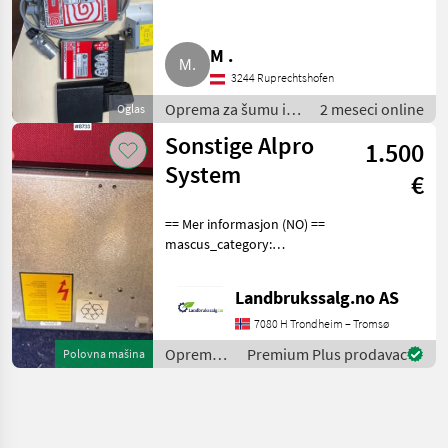
M .
3244 Ruprechtshofen
Oprema za šumu i
2 meseci online
Oglas
obradu drveta /
Sonstige Alpro
1.500
Bežično upravljanje
System
€
== Mer informasjon (NO) ==
mascus_category:
othertractoracc Please
provide reference number
Landbrukssalg.no AS
upon request: 8733 See
en.landbrukssalg.no/8733
7080 H Trondheim – Tromsø
for more images Specif
Oprema
Premium Plus prodavac
Polovna mašina
za šumu i
obradu
drveta /
Sonstige