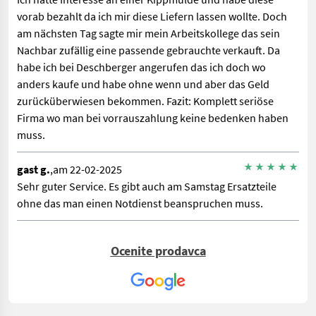
vorab bezahlt da ich mir diese Liefern lassen wollte. Doch
am nächsten Tag sagte mir mein Arbeitskollege das sein
Nachbar zufällig eine passende gebrauchte verkauft. Da
habe ich bei Deschberger angerufen das ich doch wo
anders kaufe und habe ohne wenn und aber das Geld
zurücküberwiesen bekommen. Fazit: Komplett seriöse
Firma wo man bei vorrauszahlung keine bedenken haben
muss.
gast g.
,am 22-02-2025
Sehr guter Service. Es gibt auch am Samstag Ersatzteile
ohne das man einen Notdienst beanspruchen muss.
Maria S.
,am 25-03-2024
Ocenite prodavca
Herzlichen Dank an Norbert der heute extra nachgefragt hat
ob unser Rasenroboter wieder richtig läuft. Sehr
aufmerksam und nett von ihm. Vielen lieben
Dank....Sageder maria