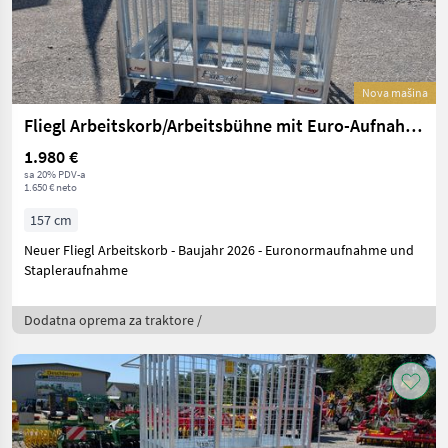
Nova mašina
Fliegl Arbeitskorb/Arbeitsbühne mit Euro-Aufnahme
1.980 €
sa 20% PDV-a
1.650 € neto
157 cm
Neuer Fliegl Arbeitskorb - Baujahr 2026 - Euronormaufnahme und
Stapleraufnahme
Dodatna oprema za traktore /