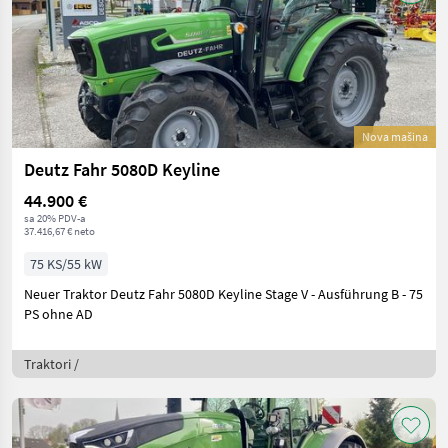
Nova mašina
Deutz Fahr 5080D Keyline
44.900 €
sa 20% PDV-a
37.416,67 € neto
75 KS/55 kW
Neuer Traktor Deutz Fahr 5080D Keyline Stage V - Ausführung B - 75
PS ohne AD
Traktori /