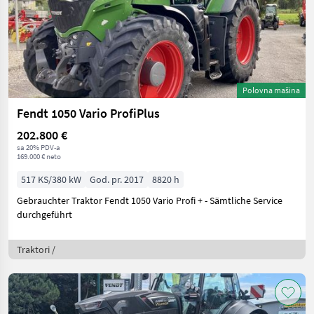
Polovna mašina
Fendt 1050 Vario ProfiPlus
202.800 €
sa 20% PDV-a
169.000 € neto
517 KS/380 kW
God. pr. 2017
8820 h
Gebrauchter Traktor Fendt 1050 Vario Profi + - Sämtliche Service
durchgeführt
Traktori /