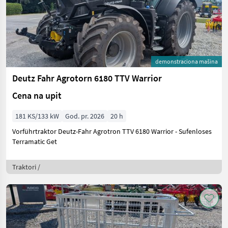
demonstraciona mašina
Deutz Fahr Agrotorn 6180 TTV Warrior
Cena na upit
181 KS/133 kW
God. pr. 2026
20 h
Vorführtraktor Deutz-Fahr Agrotron TTV 6180 Warrior - Sufenloses
Terramatic Get
Traktori /