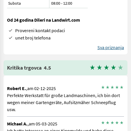
Subota
08:00
-
12:00
Od 24 godina Dileri na Landwirt.com
Provereni kontakt podaci
unet broj telefona
Sva priznanja
Kritika trgovca
4.5
Robert E.
,am 02-12-2025
Perfekte Werkstatt für große Landmaschinen, ich bin dort
wegen meiner Gartengeräte, Aufsitzmäher Schneepflug
usw.
Michael A.
,am 05-03-2025
Ich hatte Interesse an einer Kippmulde und habe diese