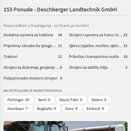
153 Ponude - Deschberger Landtechnik GmbH
Raspoređeno u 9 kategorija · sortirano po količini
Dodatna oprema za traktore
34
Strojevi i oprema za travu i baliranje
22
Priprema/ obrada tla (plugovi, kultivatori, tanjurače i dr.)
21
Sjetva (sijačice, mulčeri, sjetvospremači i dr)
15
Traktori
12
Prikolice i transportna vozila
10
Strojevi za đubrenje, gnojenje i navodnjavanje
8
Strojevi za zaštitu bilja
5
Poljoprivredni motorni strojevi
4
NAJPOPULARNIJE MARKE PRODAVCA
Pöttinger
Berti
Deutz Fahr
Stekro
25
8
8
8
Humbaur
Bogballe
Daru
Einböck
7
4
4
4