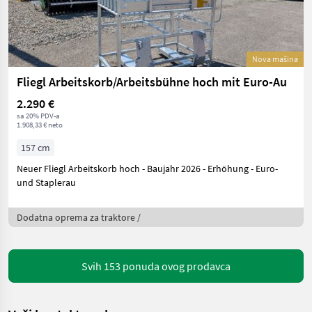
Nova mašina
Fliegl Arbeitskorb/Arbeitsbühne hoch mit Euro-Au
2.290 €
sa 20% PDV-a
1.908,33 € neto
157 cm
Neuer Fliegl Arbeitskorb hoch - Baujahr 2026 - Erhöhung - Euro-
und Staplerau
Dodatna oprema za traktore /
Svih 153 ponuda ovog prodavca