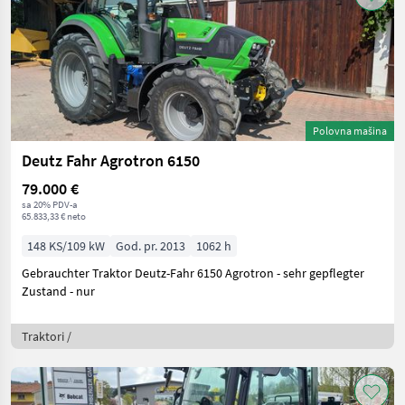
Polovna mašina
Deutz Fahr Agrotron 6150
79.000 €
sa 20% PDV-a
65.833,33 € neto
148 KS/109 kW
God. pr. 2013
1062 h
Gebrauchter Traktor Deutz-Fahr 6150 Agrotron - sehr gepflegter
Zustand - nur
Traktori /