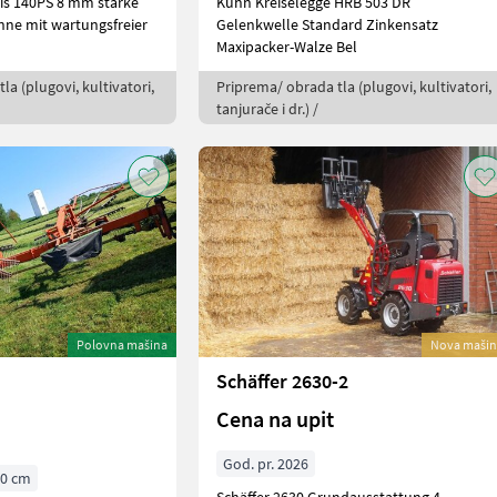
bis 140PS 8 mm starke
Kuhn Kreiselegge HRB 503 DR
nne mit wartungsfreier
Gelenkwelle Standard Zinkensatz
Maxipacker-Walze Bel
la (plugovi, kultivatori,
Priprema/ obrada tla (plugovi, kultivatori,
tanjurače i dr.) /
Polovna mašina
Nova mašin
Schäffer 2630-2
Cena na upit
God. pr. 2026
70 cm