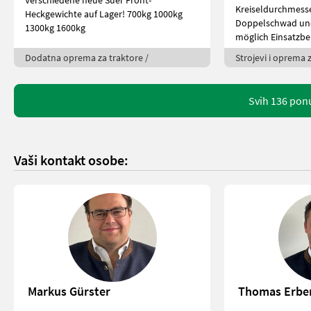
Verschiedene neue Suer Front-
Kreiseldurchmesse
Heckgewichte auf Lager! 700kg 1000kg
Doppelschwad un
1300kg 1600kg
möglich Einsatzbe
Dodatna oprema za traktore /
Strojevi i oprema z
Svih 136 pon
Vaši kontakt osobe:
Markus Gürster
Thomas Erbe