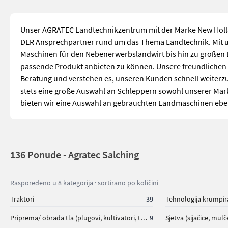
Unser AGRATEC Landtechnikzentrum mit der Marke New Hollan
DER Ansprechpartner rund um das Thema Landtechnik. Mit 
Maschinen für den Nebenerwerbslandwirt bis hin zu großen 
passende Produkt anbieten zu können. Unsere freundlichen 
Beratung und verstehen es, unseren Kunden schnell weiter
stets eine große Auswahl an Schleppern sowohl unserer Mar
bieten wir eine Auswahl an gebrauchten Landmaschinen ebe
136 Ponude - Agratec Salching
Raspoređeno u 8 kategorija · sortirano po količini
Traktori
39
Tehnologija krumpir
Priprema/ obrada tla (plugovi, kultivatori, tanjurače i dr.)
9
Sjetva (sijačice, mulč