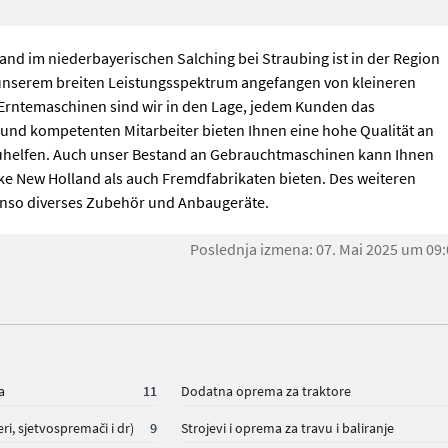
d im niederbayerischen Salching bei Straubing ist in der Region
unserem breiten Leistungsspektrum angefangen von kleineren
Erntemaschinen sind wir in den Lage, jedem Kunden das
und kompetenten Mitarbeiter bieten Ihnen eine hohe Qualität an
zuhelfen. Auch unser Bestand an Gebrauchtmaschinen kann Ihnen
ke New Holland als auch Fremdfabrikaten bieten. Des weiteren
nso diverses Zubehör und Anbaugeräte.
Poslednja izmena: 07. Mai 2025 um 09
a
11
Dodatna oprema za traktore
eri, sjetvospremači i dr)
9
Strojevi i oprema za travu i baliranje