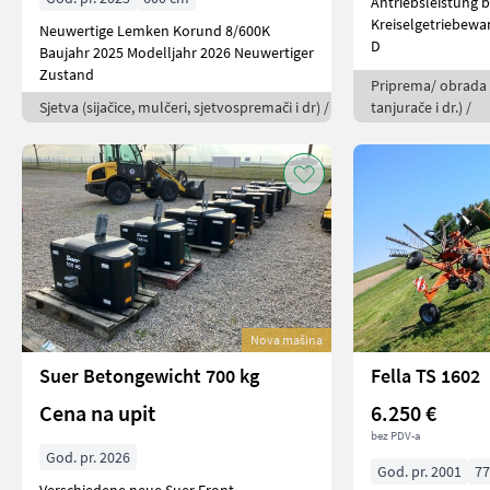
Antriebsleistung 
Kreiselgetriebewa
Neuwertige Lemken Korund 8/600K
D
Baujahr 2025 Modelljahr 2026 Neuwertiger
Zustand
Priprema/ obrada t
Sjetva (sijačice, mulčeri, sjetvospremači i dr) /
tanjurače i dr.) /
Nova mašina
Suer Betongewicht 700 kg
Fella TS 1602
Cena na upit
6.250 €
bez PDV-a
God. pr. 2026
God. pr. 2001
7