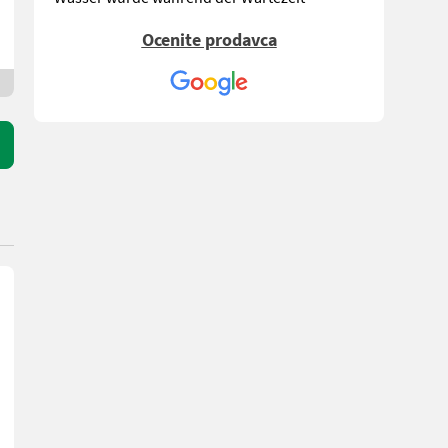
angeboten!
Ocenite prodavca
Josef K.
,am 18-05-2021
Guter freundlicher Service. Topp Werkstatt
Verkäufer kompetent und freundlich