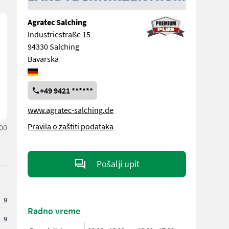
Agratec Salching
Industriestraße 15
94330 Salching
Bavarska
+49 9421 ******
www.agratec-salching.de
Pravila o zaštiti podataka
:00
Pošalji upit
9
Radno vreme
9