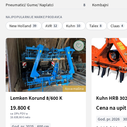
Pneumatici/ Gume/ Naplatci
8
Kombajni
NAJPOPULARNIJE MARKE PRODAVCA
New Holland
AVR
Kuhn
Talex
Claas
39
12
10
8
4
Nova mašina
Lemken Korund 8/600 K
Kuhn HRB 30
19.800 €
Cena na upit
sa 19% PDV-a
16.638,66 € neto
God. pr. 2026
3
God. pr. 2025
600 cm