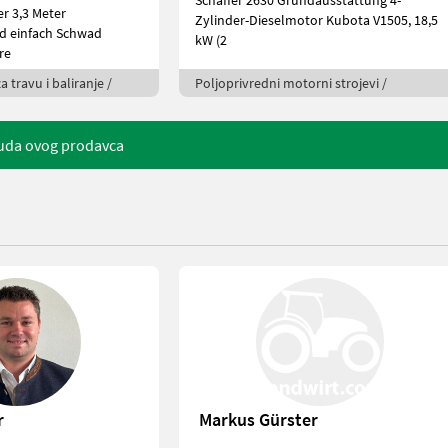
Schäffer 2630 Grundausstattung 4-
r 3,3 Meter
Zylinder-Dieselmotor Kubota V1505, 18,5
d einfach Schwad
kW (2
re
a travu i baliranje /
Poljoprivredni motorni strojevi /
uda ovog prodavca
r
Markus Gürster