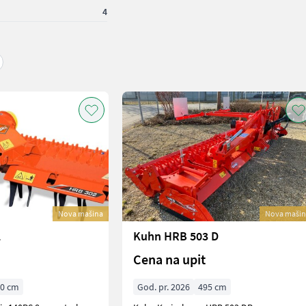
4
Nova mašina
Nova mašin
2
Kuhn HRB 503 D
Cena na upit
00 cm
God. pr. 2026
495 cm