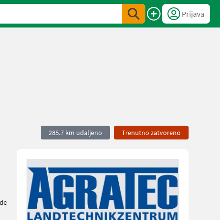
Prijava
285.7 km udaljeno
Trenutno zatvoreno
de