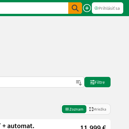
Prihlásiť sa
Filtre
Zoznam
Mriežka
 + automat.
11.999 €