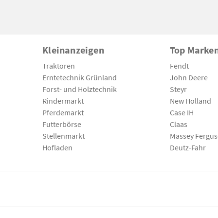
Kleinanzeigen
Top Marke
Traktoren
Fendt
Erntetechnik Grünland
John Deere
Forst- und Holztechnik
Steyr
Rindermarkt
New Holland
Pferdemarkt
Case IH
Futterbörse
Claas
Stellenmarkt
Massey Fergu
Hofladen
Deutz-Fahr