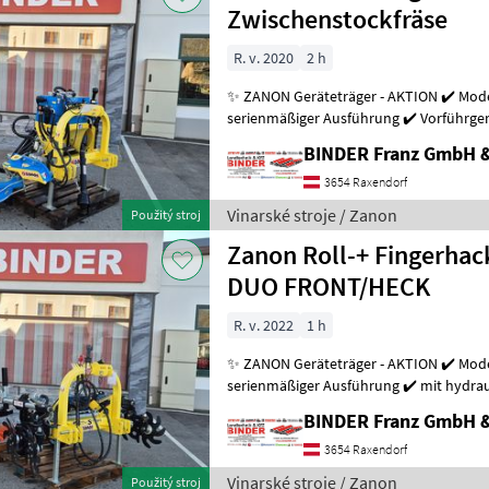
Zwischenstockfräse
R. v. 2020
2 h
✨ ZANON Geräteträger - AKTION ✔️ Modell : CST- Profiversion ✔️ in
serienmäßiger Ausführung ✔️ Vorführgerät, ✔️ einseitig - Hec
Kat. I-II, ✔️ werkzeuglos u
BINDER Franz GmbH 
3654 Raxendorf
Vinarské stroje / Zanon
Použitý stroj
Zanon Roll-+ Fingerha
DUO FRONT/HECK
R. v. 2022
1 h
✨ ZANON Geräteträger - AKTION ✔️ Mode
serienmäßiger Ausführung ✔️ mit hydra
und hydr. Seitenhangverstellung ✔️
BINDER Franz GmbH 
3654 Raxendorf
Vinarské stroje / Zanon
Použitý stroj