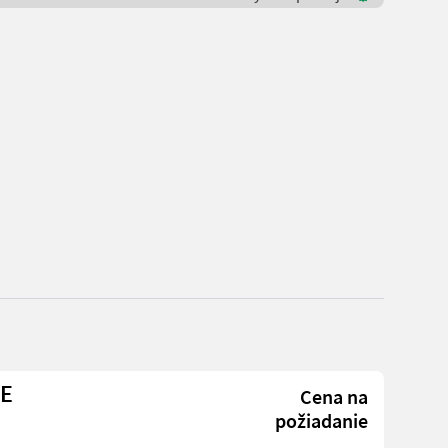
NE
Cena na
požiadanie