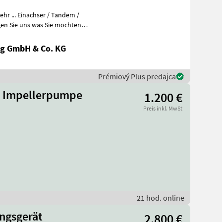
r ... Einachser / Tandem /
en Sie uns was Sie möchten
g GmbH & Co. KG
Prémiový Plus predajca
ge Impellerpumpe
1.200 €
Preis inkl. MwSt
21 hod. online
ngsgerät
2.800 €