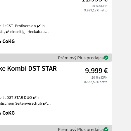
20 % s DPH
9.999,17 € netto
kabau
& CoKG
Prémiový Plus predajca
cke Kombi DST STAR
9.999 €
20 % s DPH
8.332,50 € netto
ll : DST STAR DUO ✔️ in
ulischem Seitenverschub ✔️
& CoKG
Prémiový Plus predajca