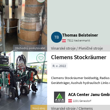
Thomas Beisteiner
7311 Neckenmarkt
Vinarské stroje / Pivničné stroje
Obchodný poskytovateľ
Clemens Stockräumer
R. v. 2022
Clemens Stockräumer beidseitig, Radius SL+ mit Zinkenkreisel, SB 2
Geräteträger, Aushub hydraulisch Links und Rechts, Arbeitsbreite
2400 - 3400 mm, inkl. Ventilblock
ACA Center Janu Gm
2201 Gerasdorf
Vinarské stroje / Clemens
Nový stroj