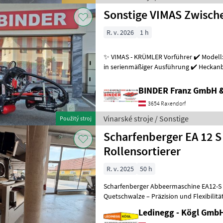
Sonstige VIMAS Zwisc
R. v. 2026
1 h
✨ VIMAS - KRÜMLER Vorführer ✔️ Modell:
in serienmäßiger Ausführung ✔️ Heckanba
Arbeitsgeschwindigkeit bis zu 5, 5
BINDER Franz GmbH 
3654 Raxendorf
Vinarské stroje / Sonstige
Použitý stroj
Scharfenberger EA 12 S
Rollensortierer
R. v. 2025
50 h
Scharfenberger Abbeermaschine EA12-S 
Quetschwalze – Präzision und Flexibilitä
- Vorführmaschine Beschreibung:
Ledinegg - Kögl GmbH