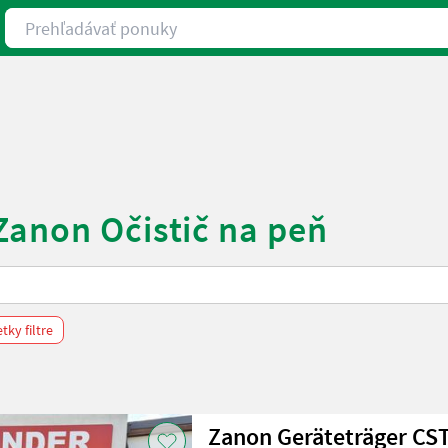
Prehľadávať ponuky
Zanon Očistič na peň
ky filtre
Zanon Geräteträger CST