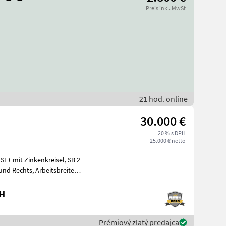
Preis inkl. MwSt
21 hod. online
30.000 €
20 % s DPH
25.000 € netto
bH
Prémiový zlatý predajca