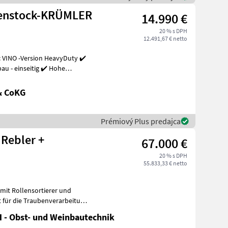
henstock-KRÜMLER
14.990 €
20 % s DPH
12.491,67 € netto
 VINO -Version HeavyDuty ✔️
u - einseitig ✔️ Hohe
& CoKG
Prémiový Plus predajca
 Rebler +
67.000 €
20 % s DPH
55.833,33 € netto
mit Rollensortierer und
t für die Traubenverarbeitung
 - Obst- und Weinbautechnik