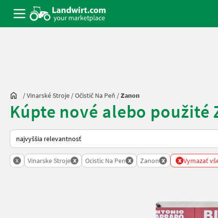
/
Vinarské Stroje
/
Očistič Na Peň
/
Zanon
Kúpte nové alebo použité 
Takto sa vykonáva triedenie na Landwirt.com
x
x
x
x
x
Vinarske Stroje
Ocistic Na Pen
Zanon
Vymazať všet