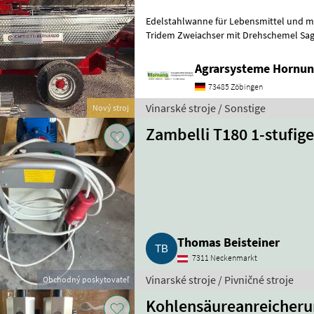
Edelstahlwanne für Lebensmittel und meh
Tridem Zweiachser mit Drehschemel Sag
Größe / Breifung / Zubehör, dann be
Agrarsysteme Hornun
73485 Zöbingen
Vinarské stroje / Sonstige
Nový stroj
Zambelli T180 1-stufi
Thomas Beisteiner
7311 Neckenmarkt
Vinarské stroje / Pivničné stroje
Obchodný poskytovateľ
Kohlensäureanreicheru