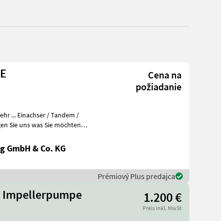
NE
Cena na
požiadanie
r ... Einachser / Tandem /
en Sie uns was Sie möchten
g GmbH & Co. KG
Prémiový Plus predajca
ge Impellerpumpe
1.200 €
Preis inkl. MwSt