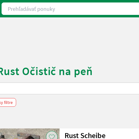
Prehľadávať ponuky
Rust Očistič na peň
 filtre
Rust Scheibe