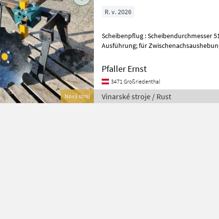
R. v. 2026
Scheibenpflug : Scheibendurchmesser 510 mm gezackt; verstärkte
Ausführung; für Zwischenachsaushebung Op
waagrechten Anbau 288, -- Vinarské st
Pfaller Ernst
3471 Großriedenthal
Vinarské stroje / Rust
Nový stroj