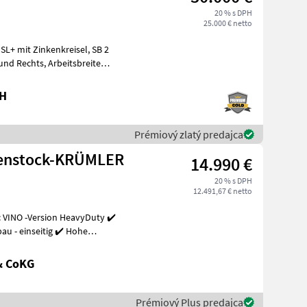
20 % s DPH
25.000 € netto
bH
Prémiový zlatý predajca
henstock-KRÜMLER
14.990 €
20 % s DPH
12.491,67 € netto
 VINO -Version HeavyDuty ✔️
u - einseitig ✔️ Hohe
& CoKG
Prémiový Plus predajca