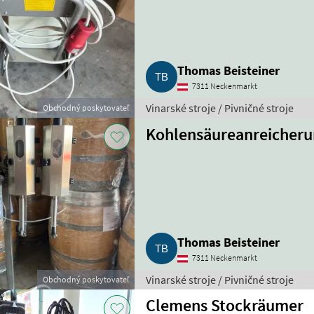
Thomas Beisteiner
7311 Neckenmarkt
Vinarské stroje / Pivničné stroje
Obchodný poskytovateľ
Kohlensäureanreicheru
Thomas Beisteiner
7311 Neckenmarkt
Vinarské stroje / Pivničné stroje
Obchodný poskytovateľ
Clemens Stockräumer