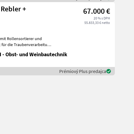
 Rebler +
67.000 €
20 % s DPH
55.833,33 € netto
mit Rollensortierer und
t für die Traubenverarbeitung
 - Obst- und Weinbautechnik
Prémiový Plus predajca