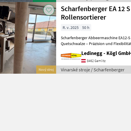
Scharfenberger EA 12 S
Rollensortierer
R. v. 2025
50 h
Scharfenberger Abbeermaschine EA12-S 
Quetschwalze – Präzision und Flexibilitä
- Vorführmaschine Beschreibung:
Ledinegg - Kögl GmbH
8462 Gamlitz
Vinarské stroje / Scharfenberger
Nový stroj