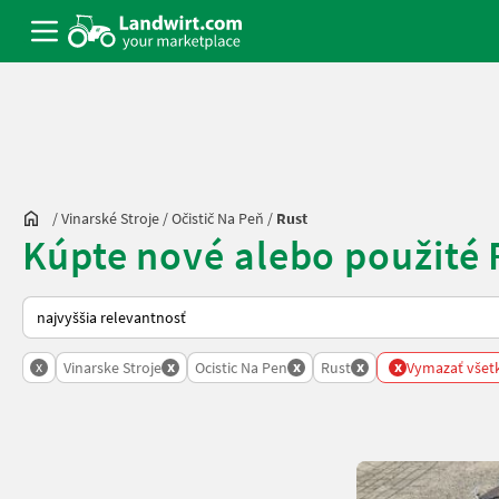
/
Vinarské Stroje
/
Očistič Na Peň
/
Rust
Kúpte nové alebo použité 
Takto sa vykonáva triedenie na Landwirt.com
x
x
x
x
x
Vinarske Stroje
Ocistic Na Pen
Rust
Vymazať všetky