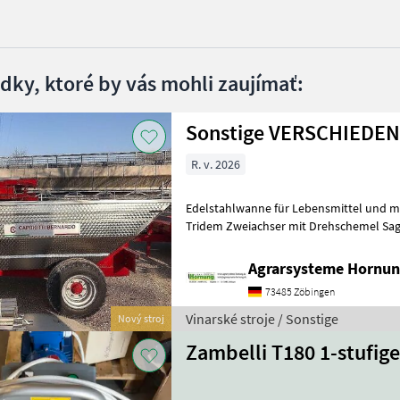
edky, ktoré by vás mohli zaujímať:
Sonstige VERSCHIEDE
R. v. 2026
Edelstahlwanne für Lebensmittel und meh
Tridem Zweiachser mit Drehschemel Sag
Größe / Breifung / Zubehör, dann be
Agrarsysteme Hornun
73485 Zöbingen
Vinarské stroje / Sonstige
Nový stroj
Zambelli T180 1-stufi