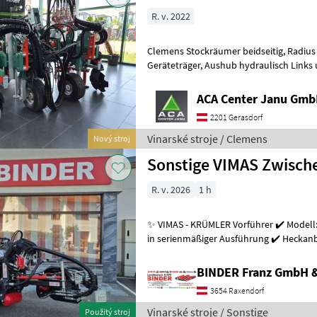
R. v. 2022
Clemens Stockräumer beidseitig, Radius SL+ mit Zinkenkreisel, SB 2
Geräteträger, Aushub hydraulisch Links und Rechts, Arbeitsbreite
2400 - 3400 mm, inkl. Ventilblock
ACA Center Janu Gm
2201 Gerasdorf
Vinarské stroje / Clemens
Nový stroj
Sonstige VIMAS Zwisc
R. v. 2026
1 h
✨ VIMAS - KRÜMLER Vorführer ✔️ Modell:
in serienmäßiger Ausführung ✔️ Heckanba
Arbeitsgeschwindigkeit bis zu 5, 5
BINDER Franz GmbH 
3654 Raxendorf
Vinarské stroje / Sonstige
Použitý stroj