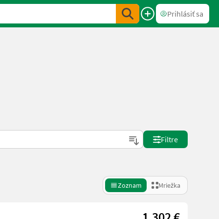
Prihlásiť sa
Filtre
Zoznam
Mriežka
1.302 €