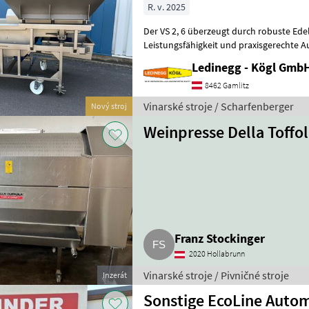
R. v. 2025
Der VS 2, 6 überzeugt durch robuste Edelst
Leistungsfähigkeit und praxisgerechte Au
flexiblen Bauweise und der Vibrationsau
Ledinegg - Kögl GmbH
8462 Gamlitz
Vinarské stroje / Scharfenberger
Nový stroj
Weinpresse Della Toffol
Franz Stockinger
2020 Hollabrunn
Vinarské stroje / Pivničné stroje
Inzerát
Sonstige EcoLine Auto