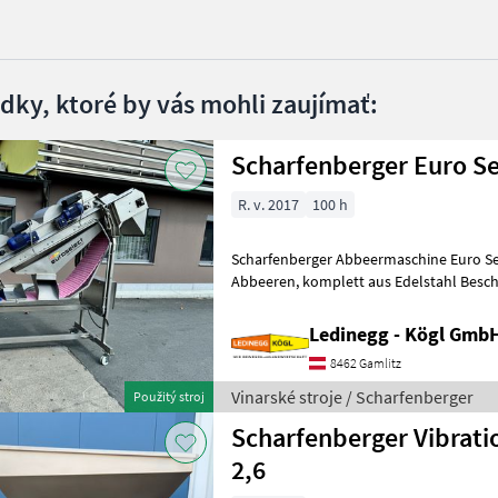
edky, ktoré by vás mohli zaujímať:
Scharfenberger Euro Se
R. v. 2017
100 h
Scharfenberger Abbeermaschine Euro Se
Abbeeren, komplett aus Edelstahl Beschreibung: Die Scharfenberger
Euro Select wurde für ein besonders
Ledinegg - Kögl GmbH
8462 Gamlitz
Vinarské stroje / Scharfenberger
Použitý stroj
Scharfenberger Vibratio
2,6