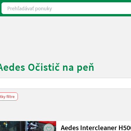
Prehľadávať ponuky
Aedes Očistič na peň
ky filtre
Aedes Intercleaner H50