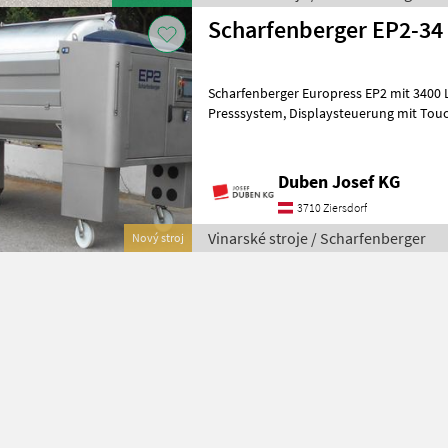
Scharfenberger EP2-34
Scharfenberger Europress EP2 mit 3400 Liter
Presssystem, Displaysteuerung mit Touchscreen und 10-Zoll-Monitor
seitlich, Funkfernbedienung, pneu
Duben Josef KG
3710 Ziersdorf
Vinarské stroje / Scharfenberger
Nový stroj