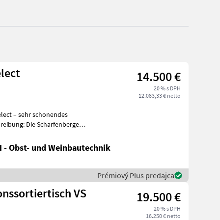
lect
14.500 €
20 % s DPH
12.083,33 € netto
lect – sehr schonendes
 - Obst- und Weinbautechnik
Prémiový Plus predajca
nssortiertisch VS
19.500 €
20 % s DPH
16.250 € netto