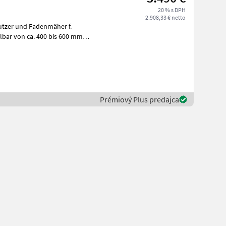
20 % s DPH
2.908,33 € netto
utzer und Fadenmäher f.
Prémiový Plus predajca