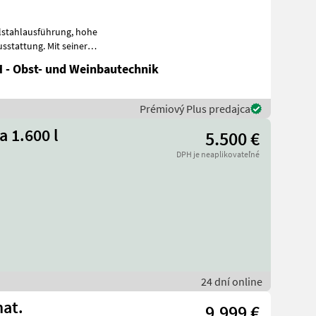
ahlausführung, hohe
sstattung. Mit seiner
str
 - Obst- und Weinbautechnik
Prémiový Plus predajca
a 1.600 l
5.500 €
DPH je neaplikovateľné
24 dní online
mat.
9.999 €