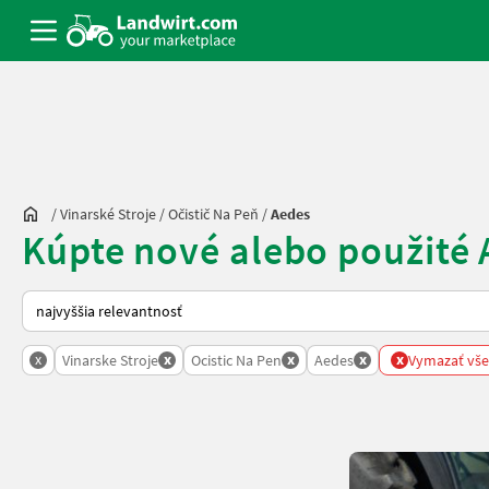
/
Vinarské Stroje
/
Očistič Na Peň
/
Aedes
Kúpte nové alebo použité 
Takto sa vykonáva triedenie na Landwirt.com
x
x
x
x
x
Vinarske Stroje
Ocistic Na Pen
Aedes
Vymazať všet