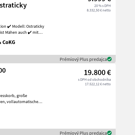
traticky
20 % s DPH
8.332,50 € netto
dell: Ostraticky
ist Mähen auch ✔️ mit
!
& CoKG
Prémiový Plus predajca
00
19.800 €
s DPH od obchodníka
17.522,12 € netto
orb, große
ische
, Zentralbefüllungsansch
Prémiový Plus predajca