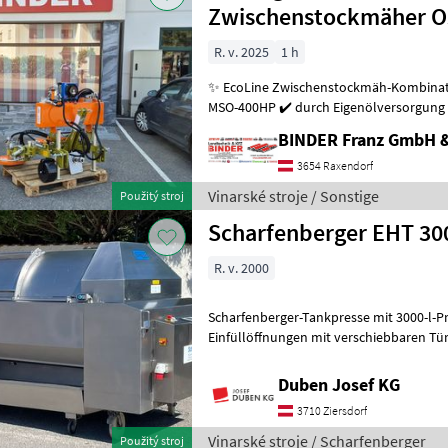
Zwischenstockmäher Os
R. v. 2025
1 h
✨ EcoLine Zwischenstockmäh-Kombination ✔️ Mo
MSO-400HP ✔️ durch Eigenölversorgung 
kleineren Traktoren problemlos möglich
BINDER Franz GmbH 
3654 Raxendorf
Vinarské stroje / Sonstige
Použitý stroj
Scharfenberger EHT 30
R. v. 2000
Scharfenberger-Tankpresse mit 3000-l-Pressk
Einfüllöffnungen mit verschiebbaren Türen, vollautomat
Steuerung, Display seitlich
Duben Josef KG
3710 Ziersdorf
Vinarské stroje / Scharfenberger
Použitý stroj