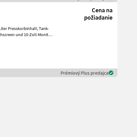
Cena na
požiadanie
 Presskorbinhalt, Tank-
Prémiový Plus predajca