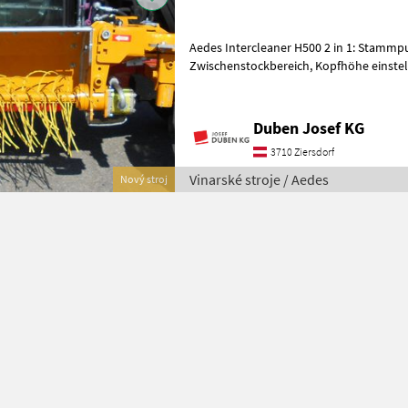
Aedes Intercleaner H500 2 in 1: Stammp
Zwischenstockbereich, Kopfhöhe einstellbar von ca. 400 bis 600 mm,
Fadenrotor mit 500 mm Länge und Spez
Duben Josef KG
3710 Ziersdorf
Vinarské stroje / Aedes
Nový stroj