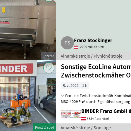
Franz Stockinger
2020 Hollabrunn
Vinarské stroje / Pivničné stroje
Inzerát
Sonstige EcoLine Auto
Zwischenstockmäher Os
R. v. 2025
1 h
✨ EcoLine Zwischenstockmäh-Kombination ✔️ Mo
MSO-400HP ✔️ durch Eigenölversorgung 
kleineren Traktoren problemlos möglich
BINDER Franz GmbH 
3654 Raxendorf
Vinarské stroje / Sonstige
Použitý stroj