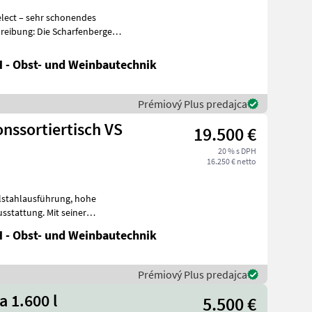
lect – sehr schonendes
 - Obst- und Weinbautechnik
Prémiový Plus predajca
nssortiertisch VS
19.500 €
20 % s DPH
16.250 € netto
ahlausführung, hohe
sstattung. Mit seiner
str
 - Obst- und Weinbautechnik
Prémiový Plus predajca
a 1.600 l
5.500 €