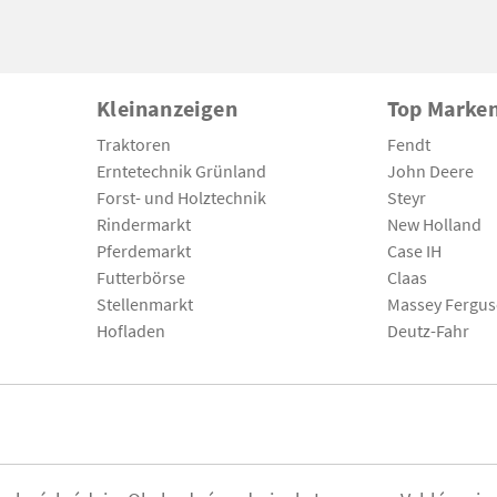
Kleinanzeigen
Top Marke
Traktoren
Fendt
Erntetechnik Grünland
John Deere
Forst- und Holztechnik
Steyr
Rindermarkt
New Holland
Pferdemarkt
Case IH
Futterbörse
Claas
Stellenmarkt
Massey Fergu
Hofladen
Deutz-Fahr