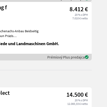
g f
8.412 €
20 % s DPH
7.010 € netto
ischenachs-Anbau Beidseitig
aun Präzis
rechts Braun Prä
iede und Landmaschinen GmbH.
Prémiový Plus predajca
lect
14.500 €
20 % s DPH
12.083,33 € netto