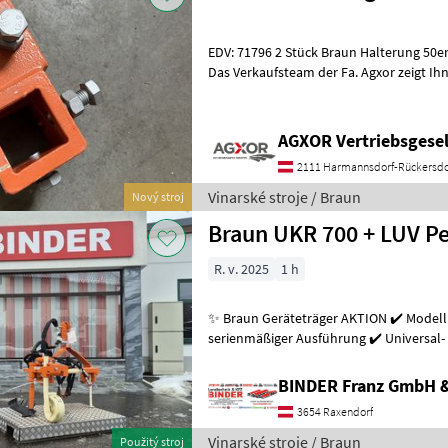
EDV: 71796 2 Stück Braun Halterung 50er Vierk Unterstockbearbeitung
Das Verkaufsteam der Fa. Agxor zeigt I
und bittet um Terminab
AGXOR Vertriebsgesel
2111 Harmannsdorf-Rückersdo
Vinarské stroje / Braun
Nový stroj
Braun UKR 700 + LUV Pe
R. v. 2025
1 h
✨ Braun Geräteträger AKTION ✔️ Modell :
serienmäßiger Ausführung ✔️ Universal-
Einfachrohr- Rohrlaenge 700mm
BINDER Franz GmbH 
3654 Raxendorf
Vinarské stroje / Braun
Použitý stroj