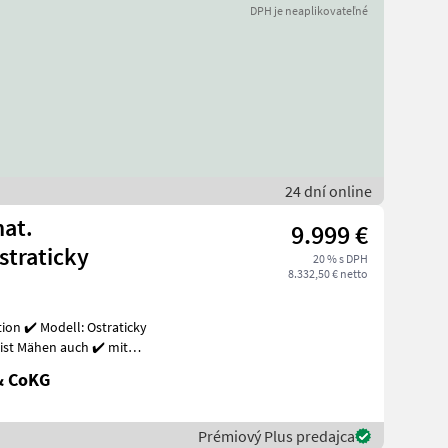
DPH je neaplikovateľné
24 dní online
mat.
9.999 €
traticky
20 % s DPH
8.332,50 € netto
dell: Ostraticky
ist Mähen auch ✔️ mit
!
& CoKG
Prémiový Plus predajca