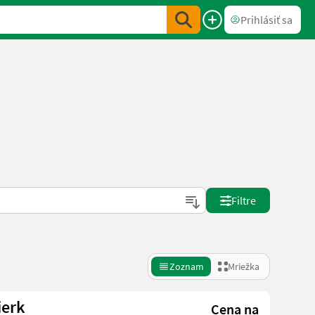
Prihlásiť sa
Filtre
Zoznam
Mriežka
ierk
Cena na