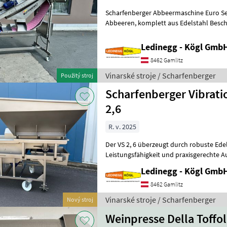
Scharfenberger Abbeermaschine Euro Se
Abbeeren, komplett aus Edelstahl Beschreibung: Die Scharfenberger
Euro Select wurde für ein besonders
Ledinegg - Kögl GmbH
8462 Gamlitz
Vinarské stroje / Scharfenberger
Použitý stroj
Scharfenberger Vibratio
2,6
R. v. 2025
Der VS 2, 6 überzeugt durch robuste Edelst
Leistungsfähigkeit und praxisgerechte Au
flexiblen Bauweise und der Vibrationsau
Ledinegg - Kögl GmbH
8462 Gamlitz
Vinarské stroje / Scharfenberger
Nový stroj
Weinpresse Della Toffol