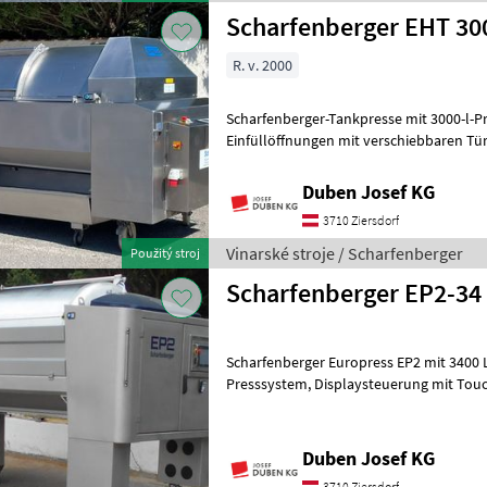
Scharfenberger EHT 30
R. v. 2000
Scharfenberger-Tankpresse mit 3000-l-Pressk
Einfüllöffnungen mit verschiebbaren Türen, vollautomat
Steuerung, Display seitlich
Duben Josef KG
3710 Ziersdorf
Vinarské stroje / Scharfenberger
Použitý stroj
Scharfenberger EP2-34
Scharfenberger Europress EP2 mit 3400 Liter
Presssystem, Displaysteuerung mit Touchscreen und 10-Zoll-Monitor
seitlich, Funkfernbedienung, pneu
Duben Josef KG
3710 Ziersdorf