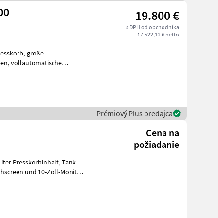
00
19.800 €
s DPH od obchodníka
17.522,12 € netto
orb, große
ische
, Zentralbefüllungsansch
Prémiový Plus predajca
Cena na
požiadanie
 Presskorbinhalt, Tank-