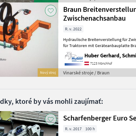
Braun Breitenverstellun
Zwischenachsanbau
R. v. 2022
Hydraulische Breitenverstellung für Zw
für Traktoren mit Geräteanbauplatte Br
Senkrechtaushebung EW / Feder 
Huber Gerhard, Schm
7123 Mönchhof
Vinarské stroje / Braun
Nový stroj
edky, ktoré by vás mohli zaujímať:
Scharfenberger Euro Se
R. v. 2017
100 h