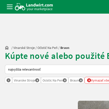
/
Vinarské Stroje
/
Očistič Na Peň
/
Braun
Kúpte nové alebo použité 
Takto sa vykonáva triedenie na Landwirt.com
x
x
x
x
x
Vinarske Stroje
Ocistic Na Pen
Braun
Vymazať všet