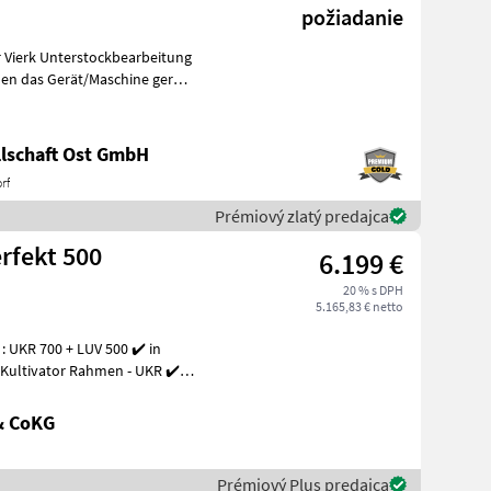
požiadanie
hnen das Gerät/Maschine gerne
lschaft Ost GmbH
rf
Prémiový zlatý predajca
rfekt 500
6.199 €
20 % s DPH
5.165,83 € netto
 UKR 700 + LUV 500 ✔️ in
 Kultivator Rahmen - UKR ✔️
& CoKG
Prémiový Plus predajca