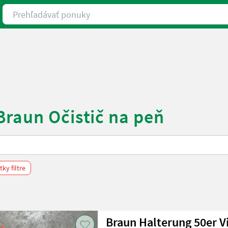
Prehľadávať ponuky
Braun Očistič na peň
ky filtre
Braun Halterung 50er V