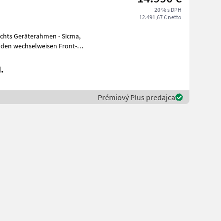
20 % s DPH
12.491,67 € netto
 den wechselweisen Front-
.
Prémiový Plus predajca