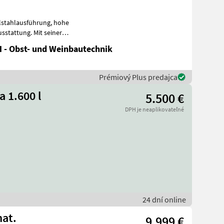
ahlausführung, hohe
sstattung. Mit seiner
str
 - Obst- und Weinbautechnik
Prémiový Plus predajca
a 1.600 l
5.500 €
DPH je neaplikovateľné
24 dní online
mat.
9.999 €