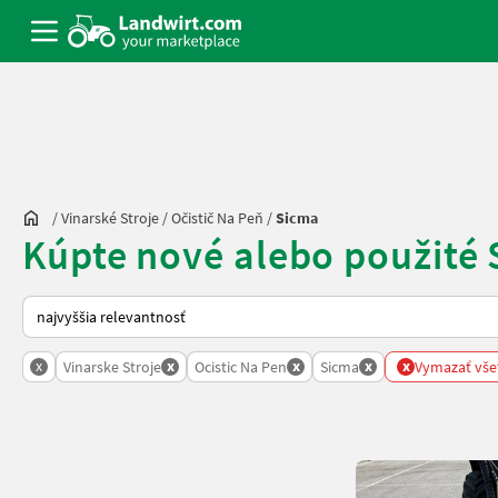
/
Vinarské Stroje
/
Očistič Na Peň
/
Sicma
Kúpte nové alebo použité 
Takto sa vykonáva triedenie na Landwirt.com
x
x
x
x
x
Vinarske Stroje
Ocistic Na Pen
Sicma
Vymazať všet