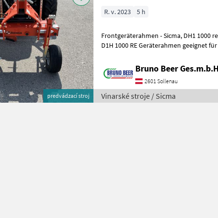
R. v. 2023
5 h
Frontgeräterahmen - Sicma, DH1 1000 rechts Geräterahmen - Sicma,
D1H 1000 RE Geräterahmen geeignet für
oder Heckanbau; seitlicher hydraul
Bruno Beer Ges.m.b.H
2601 Sollenau
Vinarské stroje / Sicma
predvádzací stroj