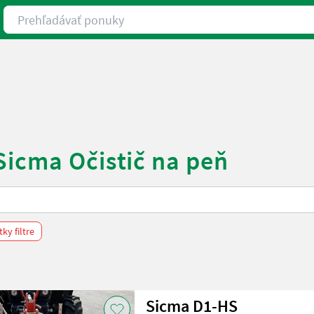
Prehľadávať ponuky
Sicma Očistič na peň
ky filtre
Sicma D1-HS