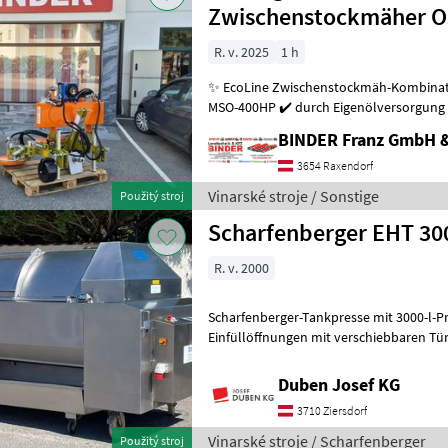
Zwischenstockmäher Os
R. v. 2025
1 h
✨ EcoLine Zwischenstockmäh-Kombination ✔️ Mo
MSO-400HP ✔️ durch Eigenölversorgung 
kleineren Traktoren problemlos möglich
BINDER Franz GmbH 
3654 Raxendorf
Vinarské stroje / Sonstige
Použitý stroj
Scharfenberger EHT 30
R. v. 2000
Scharfenberger-Tankpresse mit 3000-l-Pressk
Einfüllöffnungen mit verschiebbaren Türen, vollautomat
Steuerung, Display seitlich
Duben Josef KG
3710 Ziersdorf
Vinarské stroje / Scharfenberger
Použitý stroj