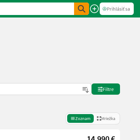
Prihlásiť sa
Filtre
Zoznam
Mriežka
14.990 €