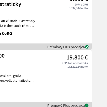
traticky
20 % s DPH
8.332,50 € netto
dell: Ostraticky
ist Mähen auch ✔️ mit
!
& CoKG
Prémiový Plus predajca
00
19.800 €
s DPH od obchodníka
17.522,12 € netto
orb, große
ische
, Zentralbefüllungsansch
Prémiový Plus predajca