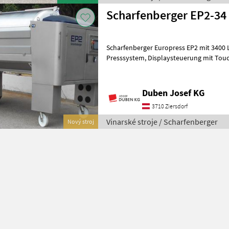
Scharfenberger EP2-34
Scharfenberger Europress EP2 mit 3400 Liter
Presssystem, Displaysteuerung mit Touchscreen und 10-Zoll-Monitor
seitlich, Funkfernbedienung, pneu
Duben Josef KG
3710 Ziersdorf
Vinarské stroje / Scharfenberger
Nový stroj