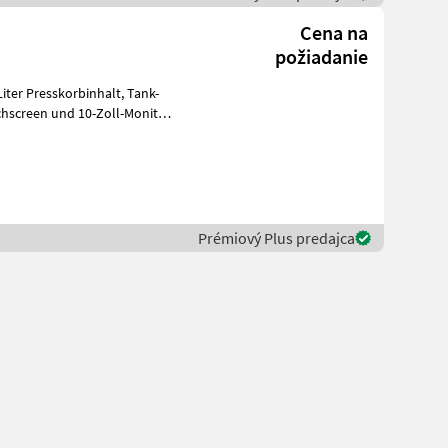
Cena na
požiadanie
 Presskorbinhalt, Tank-
Prémiový Plus predajca