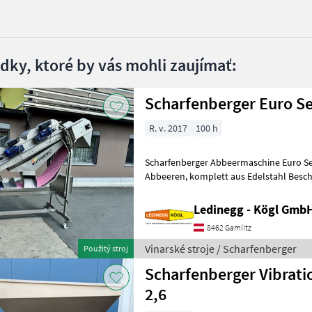
edky, ktoré by vás mohli zaujímať:
Scharfenberger Euro Se
R. v. 2017
100 h
Scharfenberger Abbeermaschine Euro Se
Abbeeren, komplett aus Edelstahl Beschreibung: Die Scharfenberger
Euro Select wurde für ein besonders
Ledinegg - Kögl GmbH
8462 Gamlitz
Vinarské stroje / Scharfenberger
Použitý stroj
Scharfenberger Vibratio
2,6