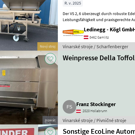
R. v. 2025
Der VS 2, 6 überzeugt durch robuste Edelst
Leistungsfähigkeit und praxisgerechte Au
flexiblen Bauweise und der Vibrationsau
Ledinegg - Kögl GmbH
8462 Gamlitz
Vinarské stroje / Scharfenberger
Nový stroj
Weinpresse Della Toffol
Franz Stockinger
2020 Hollabrunn
Vinarské stroje / Pivničné stroje
Inzerát
Sonstige EcoLine Auto