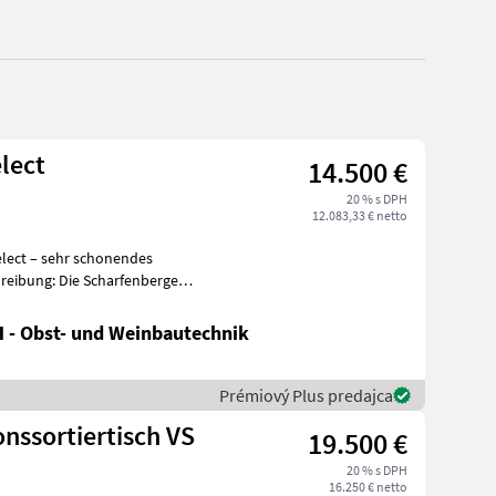
lect
14.500 €
20 % s DPH
12.083,33 € netto
lect – sehr schonendes
 - Obst- und Weinbautechnik
Prémiový Plus predajca
nssortiertisch VS
19.500 €
20 % s DPH
16.250 € netto