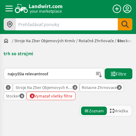
Prehľadávať ponuky
/
Stroje Na Zber Objemových Krmív
/
Rotačné Zhrňovače
/
Stocker
trh so strojmi
Takto sa vykonáva triedenie na Landwirt.com
Filtre
x
x
x
Stroje Na Zber Objemovych Krmiv
Rotacne Zhrnovace
x
x
Stocker
Vymazať všetky filtre
Zoznam
Mriežka