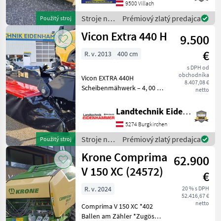
záves Weiste,
9500 Villach
rýchloupínanie nožov, s
Stroje na
Prémiový zlatý predajca
Použitý stroj
poistkou proti preťaženiu S
zber
Vicon Extra 440 H
9.500
objemových
krmív /
€
R. v. 2013
400 cm
Krone
s DPH od
obchodníka
Vicon EXTRA 440H
8.407,08 €
Scheibenmähwerk – 4, 00 m
netto
Arbeitsbreite Ausstattung: -
Arbeitsbreite: 4, 00 m -3
Landtechnik Eidenhammer GmbH
Klingen pro Mähscheibe -
5274 Burgkirchen
Dreipunktanbau Kat. II -
Hydropneuma
Stroje na
Prémiový zlatý predajca
Použitý stroj
zber
Krone Comprima
62.900
objemových
krmív /
V 150 XC (24572)
€
Vicon
R. v. 2024
20 % s DPH
52.416,67 €
netto
Comprima V 150 XC *402
Ballen am Zähler *Zugöse