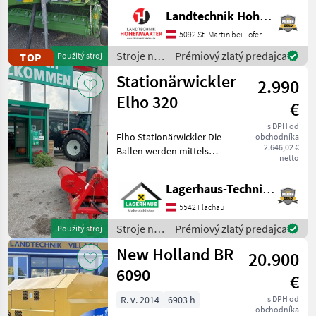
Obenanhängung
Landtechnik Hohenwarter GmbH
*Schneidwerk mit 17 Messer
*Gelenkwelle *Hydraul.
5092 St. Martin bei Lofer
Bodenabsenkung *E-Achse
Stroje na
Prémiový zlatý predajca
TOP
Použitý stroj
mit 2-Leiter Druckl.-Brems
zber
Stationärwickler
2.990
objemových
krmív /
Elho 320
€
Krone
s DPH od
Elho Stationärwickler Die
obchodníka
2.646,02 €
Ballen werden mittels
netto
Frontlader/Hoflader auf
den Wickler gelegt und
Lagerhaus-Technik Flachau
anschließend gewickelt. *
1xDW Steuergerät
5542 Flachau
erforderlich * elektro
Stroje na
Prémiový zlatý predajca
Použitý stroj
zber
New Holland BR
20.900
objemových
krmív /
6090
€
Elho
R. v. 2014
6903 h
s DPH od
obchodníka