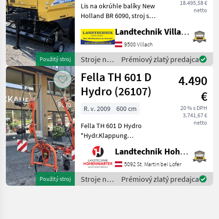
18.495,58 €
Lis na okrúhle balíky New
netto
Holland BR 6090, stroj s
pevnou komorou na balíky
Landtechnik Villach GmbH
s priemerom 1, 25 m, rezací
rotor s 15 nožmi,
9500 Villach
komfortné ovládanie Bale
Stroje na
Prémiový zlatý predajca
Použitý stroj
Command Plus, viaz
zber
Fella TH 601 D
4.490
objemových
krmív /
Hydro (26107)
€
New
Holland
R. v. 2009
600 cm
20 % s DPH
3.741,67 €
netto
Fella TH 601 D Hydro
*Hydr.Klappung
*Gelenkwelle *Warnrafeln
Landtechnik Hohenwarter GmbH
Nachstehend finden Sie
ähnliche Suchbegriffe und
5092 St. Martin bei Lofer
alternative Bezeichnungen
Stroje na
Prémiový zlatý predajca
Použitý stroj
für Kreisler Keywords: Kreis
zber
objemových
krmív /
Fella