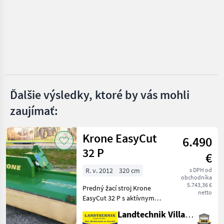
Pöttinger
Krone
Claas
Kuhn
Ďalšie výsledky, ktoré by vás mohli
zaujímať:
SIP
Zobraziť
Krone EasyCut
všetkých
6.490
47
32 P
€
MARKETPLACE
R. v. 2012
320 cm
s DPH od
obchodníka
Ponuky
Drobné
5.743,36 €
Predný žací stroj Krone
Marketplace
predajcov
inzeráty
netto
EasyCut 32 P s aktívnym
tvarovaním riadkov, kyvný
Landtechnik Villach GmbH
držiak pre trojuholníkový