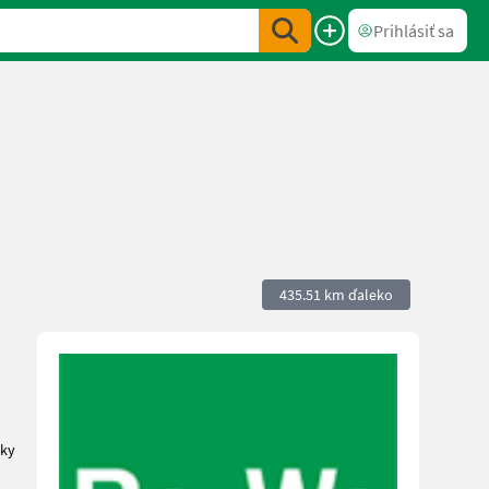
Prihlásiť sa
435.51 km ďaleko
uky