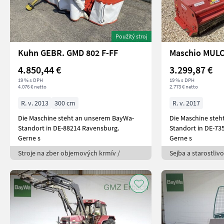
Použitý stroj
Kuhn GEBR. GMD 802 F-FF
4.850,44 €
3.299,87 €
19 % s DPH
19 % s DPH
4.076 € netto
2.773 € netto
R. v. 2013
300 cm
R. v. 2017
Die Maschine steht an unserem BayWa-
Die Maschine ste
Standort in DE-88214 Ravensburg.
Standort in DE-735
Gerne s
Gerne s
Stroje na zber objemových krmív /
Sejba a starostliv