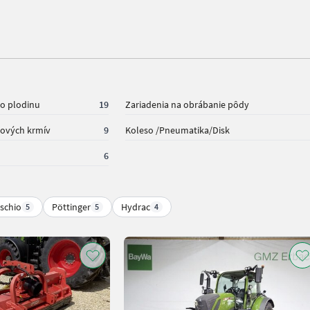
 o plodinu
19
Zariadenia na obrábanie pôdy
mových krmív
9
Koleso /Pneumatika/Disk
6
schio
Pöttinger
Hydrac
5
5
4