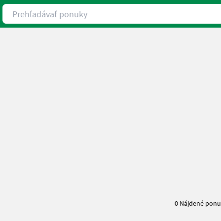
Prehľadávať ponuky
0 Nájdené pon