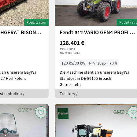
Použitý stroj
Použitý str
Maschio MULCHGERÄT BISONTE 280 "AB"
Fendt 312 VARIO GEN4 PROFI SET2
128.401 €
19 % s DPH
107.900 € netto
120 kS/88 kW
R. v. 2025
70 h
ht an unserem BayWa
Die Maschine steht an unserem BayWa
27 Herlikofen.
Standort in DE-89155 Erbach.
Gerne steht
osť o plodinu /
Traktory /