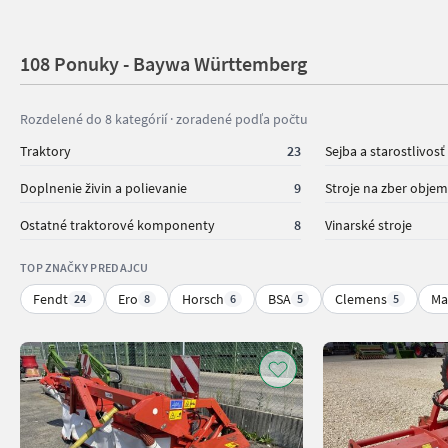
108 Ponuky - Baywa Württemberg
Rozdelené do 8 kategórií · zoradené podľa počtu
Traktory
23
Sejba a starostlivosť
Doplnenie živin a polievanie
9
Stroje na zber obje
Ostatné traktorové komponenty
8
Vinarské stroje
TOP ZNAČKY PREDAJCU
Fendt
Ero
Horsch
BSA
Clemens
Ma
24
8
6
5
5