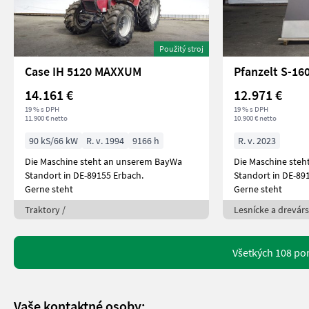
Použitý stroj
Case IH 5120 MAXXUM
Pfanzelt S-1
14.161 €
12.971 €
19 % s DPH
19 % s DPH
11.900 € netto
10.900 € netto
90 kS/66 kW
R. v. 1994
9166 h
R. v. 2023
Die Maschine steht an unserem BayWa
Die Maschine ste
Standort in DE-89155 Erbach.
Standort in DE-89
Gerne steht
Gerne steht
Traktory /
Lesnícke a drevárs
Všetkých 108 po
Vaše kontaktné osoby: