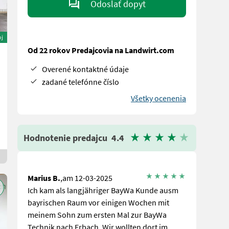
Odoslať dopyt
oj
Od 22 rokov Predajcovia na Landwirt.com
Overené kontaktné údaje
zadané telefónne číslo
Všetky ocenenia
Hodnotenie predajcu
4.4
Marius B.
,am 12-03-2025
Ich kam als langjähriger BayWa Kunde ausm
bayrischen Raum vor einigen Wochen mit
meinem Sohn zum ersten Mal zur BayWa
Technik nach Erbach. Wir wollten dort im