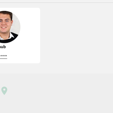
aub
****