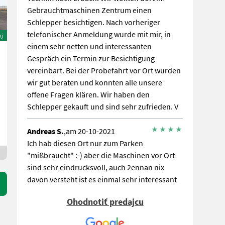
Gebrauchtmaschinen Zentrum einen
Schlepper besichtigen. Nach vorheriger
telefonischer Anmeldung wurde mit mir, in
oj
einem sehr netten und interessanten
Gespräch ein Termin zur Besichtigung
vereinbart. Bei der Probefahrt vor Ort wurden
wir gut beraten und konnten alle unsere
offene Fragen klären. Wir haben den
Schlepper gekauft und sind sehr zufrieden. V
Andreas S.
,am 20-10-2021
Ich hab diesen Ort nur zum Parken
"mißbraucht" :-) aber die Maschinen vor Ort
sind sehr eindrucksvoll, auch 2ennan nix
davon versteht ist es einmal sehr interessant
das zu sehen, was unsere Landwirte da so für
Ohodnotiť predajcu
Geräte haben