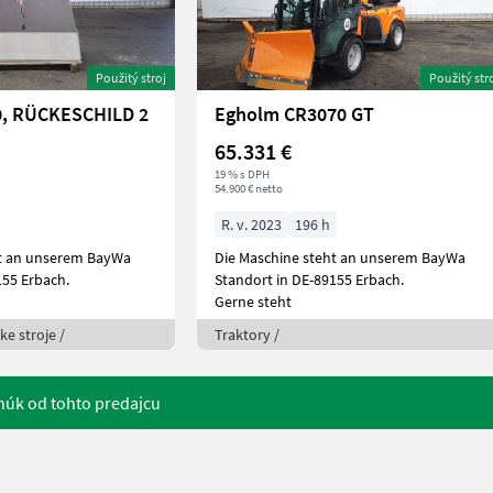
Použitý stroj
Použitý str
60, RÜCKESCHILD 2
Egholm CR3070 GT
65.331 €
19 % s DPH
54.900 € netto
R. v. 2023
196 h
ht an unserem BayWa
Die Maschine steht an unserem BayWa
155 Erbach.
Standort in DE-89155 Erbach.
Gerne steht
ke stroje /
Traktory /
núk od tohto predajcu