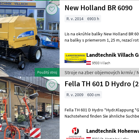
New Holland BR 6090
R. v. 2014
6903 h
Lis na okrúhle balíky New Holland BR 6090, stroj s pevnou ko
na balíky s priemerom 1, 25 m, rezací rotor s 15 nožmi, komfortné
ovládanie Bale Command Plus, viaz
Landtechnik Villach
9500 Villach
Stroje na zber objemových krmív / 
Použitý stroj
Fella TH 601 D Hydro (
R. v. 2009
600 cm
Fella TH 601 D Hydro *Hydr.Klappung *
Nachstehend finden Sie ähnliche Suchbeg
Bezeichnungen für Kreisler Keywords: Kr
Landtechnik Hohenw
5092 St. Martin bei Lofer