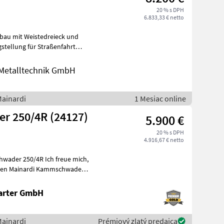
20 % s DPH
6.833,33 € netto
bau mit Weistedreieck und
etalltechnik GmbH
Mainardi
1 Mesiac online
r 250/4R (24127)
5.900 €
20 % s DPH
4.916,67 € netto
4R Ich freue mich,
 den Mainardi Kammschwader
arter GmbH
Mainardi
Prémiový zlatý predajca