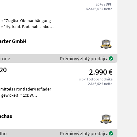
20 % s DPH
52.416,67 € netto
kung
arter GmbH
Krone
Prémiový zlatý predajca
320
2.990 €
s DPH od obchodníka
2.646,02 € netto
 mittels Frontlader/Hoflader
ckelt. * 1xDW
achau
Elho
Prémiový zlatý predajca