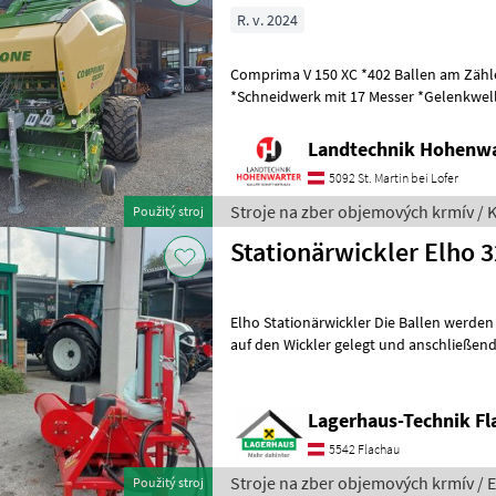
R. v. 2024
Comprima V 150 XC *402 Ballen am Zähler *Zugöse Obenanhängung
*Schneidwerk mit 17 Messer *Gelenkwelle *Hydraul. Bodenabsen
*E-Achse mit 2-Leiter Druckl.-Brems
Landtechnik Hohenw
5092 St. Martin bei Lofer
Stroje na zber objemových krmív / 
Použitý stroj
Stationärwickler Elho 
Elho Stationärwickler Die Ballen werden
auf den Wickler gelegt und anschließend gewi
Steuergerät erforderlich * elektro
Lagerhaus-Technik Fl
5542 Flachau
Stroje na zber objemových krmív / 
Použitý stroj