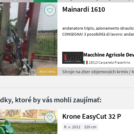
Mainardi 1610
andanatore triplo, azionamento idraulico, NUOVO, PRONTA
CONSEGNA! 3 possibilità di lavoro: andana centrale, a
rivoltamento andana. impianto idrau
Macchine Agricole Dev
29013 Carpaneto Piacentino
Stroje na zber objemových krmív / 
Nový stroj
edky, ktoré by vás mohli zaujímať:
Krone EasyCut 32 P
R. v. 2012
320 cm