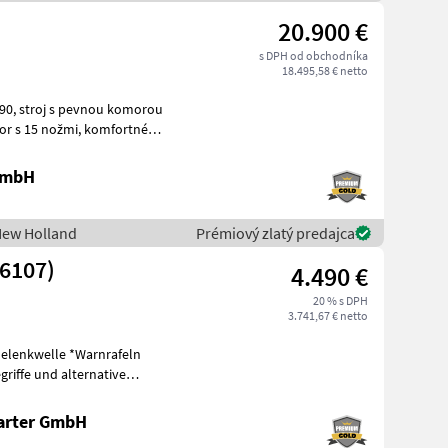
20.900 €
s DPH od obchodníka
18.495,58 € netto
morou
 GmbH
New Holland
Prémiový zlatý predajca
26107)
4.490 €
20 % s DPH
3.741,67 € netto
Gelenkwelle *Warnrafeln
riffe und alternative
eis
arter GmbH