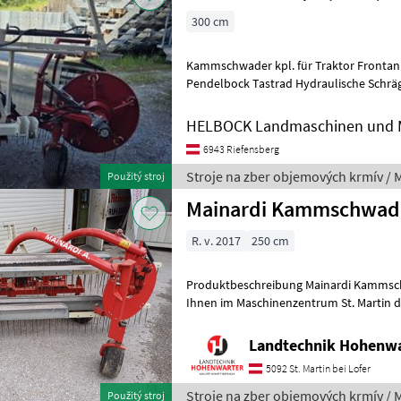
300 cm
Kammschwader kpl. für Traktor Frontan
Pendelbock Tastrad Hydraulische Schrägstellung für Straßenfahrt
Schwadschild hydraulisch Kit Ple
HELBOCK Landmaschinen und M
6943 Riefensberg
Stroje na zber objemových krmív / 
Použitý stroj
Mainardi Kammschwade
R. v. 2017
250 cm
Produktbeschreibung Mainardi Kammschwader 250/
Ihnen im Maschinenzentrum St. Martin
250/4R ausführlich vorzustellen und
Landtechnik Hohenw
5092 St. Martin bei Lofer
Stroje na zber objemových krmív / 
Použitý stroj