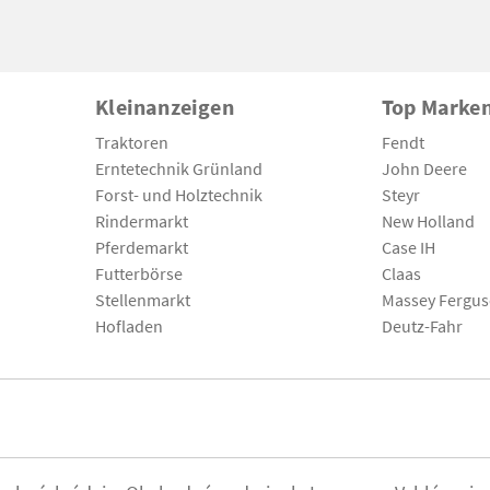
Kleinanzeigen
Top Marke
Traktoren
Fendt
Erntetechnik Grünland
John Deere
Forst- und Holztechnik
Steyr
Rindermarkt
New Holland
Pferdemarkt
Case IH
Futterbörse
Claas
Stellenmarkt
Massey Fergu
Hofladen
Deutz-Fahr