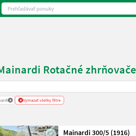
Prehľadávať ponuky
i
 Mainardi Rotačné zhrňovač
x
x
nardi
Vymazať všetky filtre
Mainardi 300/5 (1916)