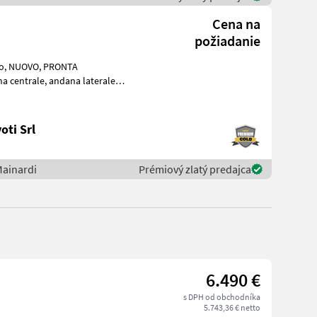
Cena na
požiadanie
ndana laterale e
oti Srl
Mainardi
Prémiový zlatý predajca
6.490 €
s DPH od obchodníka
5.743,36 € netto