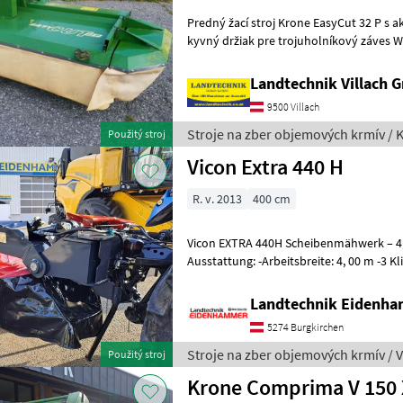
Predný žací stroj Krone EasyCut 32 P s 
kyvný držiak pre trojuholníkový záves Weiste, rýchloupínanie
poistkou proti preťaženiu S
Landtechnik Villach
9500 Villach
Stroje na zber objemových krmív / 
Použitý stroj
Vicon Extra 440 H
R. v. 2013
400 cm
Vicon EXTRA 440H Scheibenmähwerk – 4,
Ausstattung: -Arbeitsbreite: 4, 00 m -3 Klingen pro Mähscheibe -
Dreipunktanbau Kat. II -Hydropneuma
Landtechnik Eidenh
5274 Burgkirchen
Stroje na zber objemových krmív / 
Použitý stroj
Krone Comprima V 150 