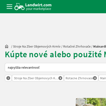
/
Stroje Na Zber Objemových Krmív
/
Rotačné Zhrňovače
/
Mainard
Kúpte nové alebo použité
Takto sa vykonáva triedenie na Landwirt.com
x
x
x
Stroje Na Zber Objemovych Krmiv
Rotacne Zhrnovace
Mai