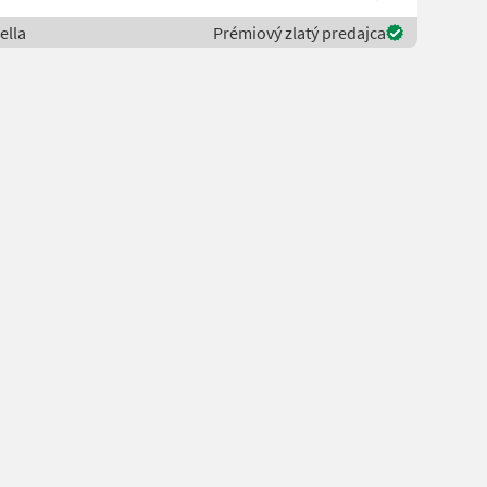
ella
Prémiový zlatý predajca