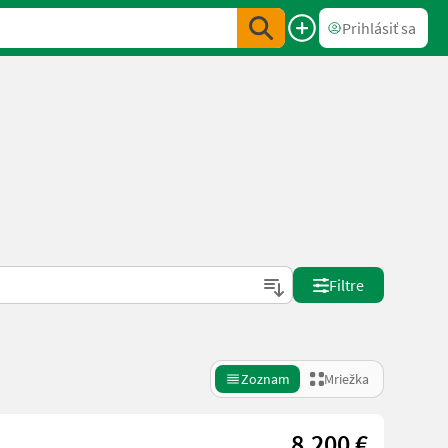
Prihlásiť sa
e
Filtre
Zoznam
Mriežka
8.200 €