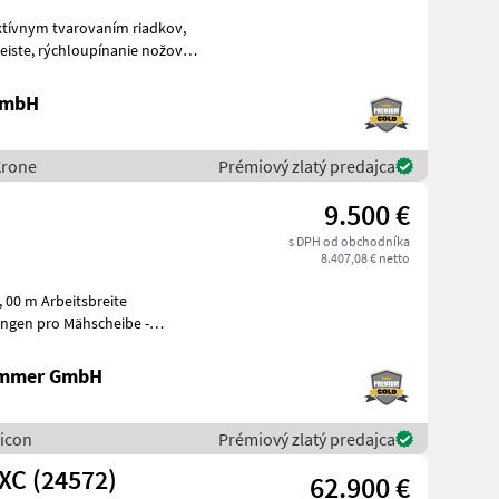
aktívnym tvarovaním riadkov,
 nožov, s
 GmbH
Krone
Prémiový zlatý predajca
9.500 €
s DPH od obchodníka
8.407,08 € netto
 00 m Arbeitsbreite
ammer GmbH
Vicon
Prémiový zlatý predajca
XC (24572)
62.900 €