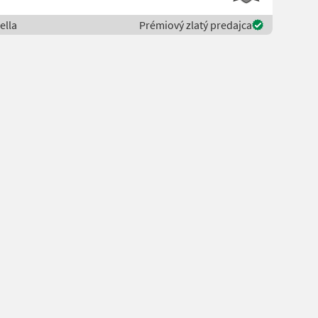
ella
Prémiový zlatý predajca