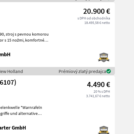
20.900 €
s DPH od obchodníka
18.495,58 € netto
morou
 GmbH
New Holland
Prémiový zlatý predajca
26107)
4.490 €
20 % s DPH
3.741,67 € netto
Gelenkwelle *Warnrafeln
riffe und alternative
eis
arter GmbH