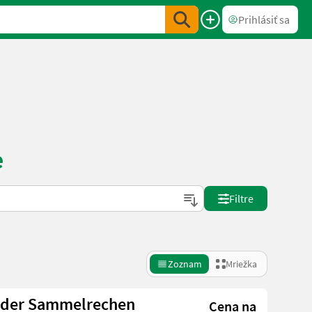
Prihlásiť sa
e
Filtre
Zoznam
Mriežka
ader Sammelrechen
Cena na