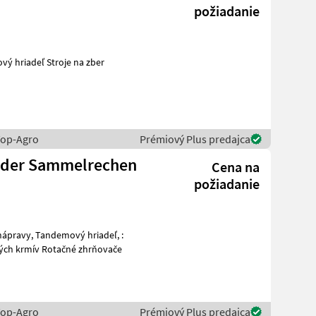
požiadanie
Stroje na zber
Top-Agro
Prémiový Plus predajca
ader Sammelrechen
Cena na
požiadanie
 nápravy, Tandemový hriadeľ, :
er objemových krmív Rotačné zhrňovače
Top-Agro
Prémiový Plus predajca