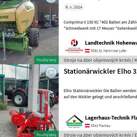
R. v. 2024
Comprima V 150 XC *402 Ballen am Zähler *Zugöse Obenanhängung
*Schneidwerk mit 17 Messer *Gelenkwelle *Hydraul. Bodenabsen
*E-Achse mit 2-Leiter Druckl.-Brems
Landtechnik Hohenw
5092 St. Martin bei Lofer
Stroje na zber objemových krmív / 
Použitý stroj
Stationärwickler Elho 
Elho Stationärwickler Die Ballen werden
auf den Wickler gelegt und anschließend gewi
Steuergerät erforderlich * elektro
Lagerhaus-Technik Fl
5542 Flachau
Stroje na zber objemových krmív / 
Použitý stroj