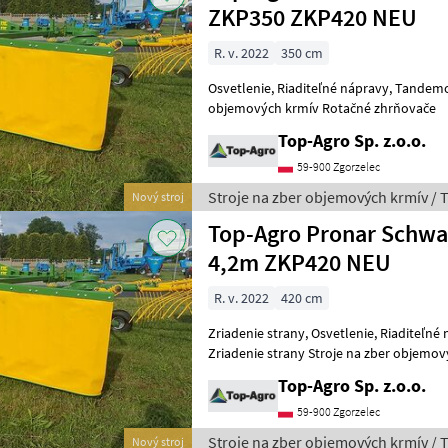
ZKP350 ZKP420 NEU
R. v. 2022
350 cm
Osvetlenie, Riaditeľné nápravy, Tandemový hriadeľ 
objemových krmív Rotačné zhrňovače
Top-Agro Sp. z.o.o.
59-900 Zgorzelec
Stroje na zber objemových krmív / 
Nový stroj
Top-Agro Pronar Schw
4,2m ZKP420 NEU
R. v. 2022
420 cm
Zriadenie strany, Osvetlenie, Riaditeľné
Zriadenie strany Stroje na zb
Top-Agro Sp. z.o.o.
59-900 Zgorzelec
Stroje na zber objemových krmív / 
Nový stroj