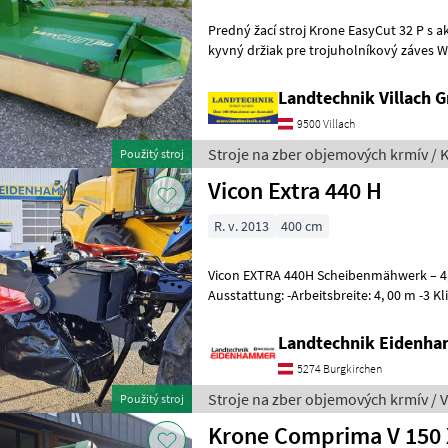
Predný žací stroj Krone EasyCut 32 P s 
kyvný držiak pre trojuholníkový záves Weiste, rýchloupínanie
poistkou proti preťaženiu S
Landtechnik Villach
9500 Villach
Stroje na zber objemových krmív / 
Použitý stroj
Vicon Extra 440 H
R. v. 2013
400 cm
Vicon EXTRA 440H Scheibenmähwerk – 4,
Ausstattung: -Arbeitsbreite: 4, 00 m -3 Klingen pro Mähscheibe -
Dreipunktanbau Kat. II -Hydropneuma
Landtechnik Eidenh
5274 Burgkirchen
Stroje na zber objemových krmív / 
Použitý stroj
Krone Comprima V 150 