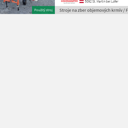
5092 St. Martin bei Lofer
Stroje na zber objemových krmív / F
Použitý stroj