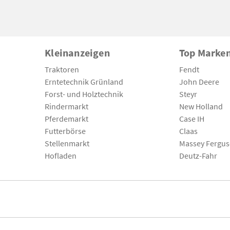
Kleinanzeigen
Top Marke
Traktoren
Fendt
Erntetechnik Grünland
John Deere
Forst- und Holztechnik
Steyr
Rindermarkt
New Holland
Pferdemarkt
Case IH
Futterbörse
Claas
Stellenmarkt
Massey Fergu
Hofladen
Deutz-Fahr