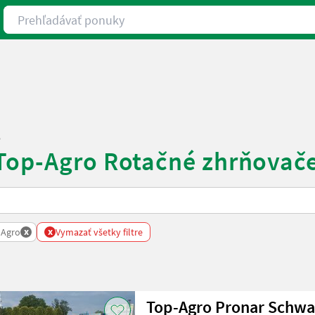
Prehľadávať ponuky
o
 Top-Agro Rotačné zhrňovač
x
x
 Agro
Vymazať všetky filtre
Top-Agro Pronar Schw