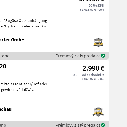
20 % s DPH
52.416,67 € netto
kung
arter GmbH
Krone
Prémiový zlatý predajca
320
2.990 €
s DPH od obchodníka
2.646,02 € netto
 mittels Frontlader/Hoflader
ckelt. * 1xDW
achau
Elho
Prémiový zlatý predajca