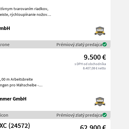
aktívnym tvarovaním riadkov,
 nožov, s
 GmbH
Krone
Prémiový zlatý predajca
9.500 €
s DPH od obchodníka
8.407,08 € netto
 00 m Arbeitsbreite
ammer GmbH
Vicon
Prémiový zlatý predajca
XC (24572)
62.900 €