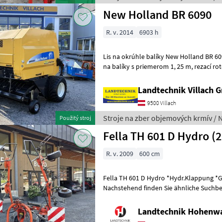
New Holland BR 6090
R. v. 2014
6903 h
Lis na okrúhle balíky New Holland BR 6090, stroj s pevnou ko
na balíky s priemerom 1, 25 m, rezací rotor s 15 nožmi, komfortné
ovládanie Bale Command Plus, viaz
Landtechnik Villach
9500 Villach
Stroje na zber objemových krmív / 
Použitý stroj
Fella TH 601 D Hydro (
R. v. 2009
600 cm
Fella TH 601 D Hydro *Hydr.Klappung *
Nachstehend finden Sie ähnliche Suchbeg
Bezeichnungen für Kreisler Keywords: Kr
Landtechnik Hohenw