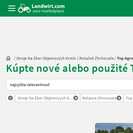
/
Stroje Na Zber Objemových Krmív
/
Rotačné Zhrňovače
/
Top Agr
Kúpte nové alebo použité
Takto sa vykonáva triedenie na Landwirt.com
x
x
x
Stroje Na Zber Objemovych Krmiv
Rotacne Zhrnovace
Top