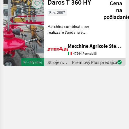
Daros T 360 HY
Cena
objemových
krmív /
na
R. v. 2007
Daros
požiadani
Macchina combinata per
realizzare l'andana e
spandere il foraggio.
Gruppo a secco con CAMME
Macchine Agricole Stefani Luciano
Registrabile per anticipare o
47864 Pennabilli
posticipare l'andana Bracci
piegati per una
Stroje na
Prémiový Plus predajca
Použitý stroj
zber
objemových
krmív /
Daros