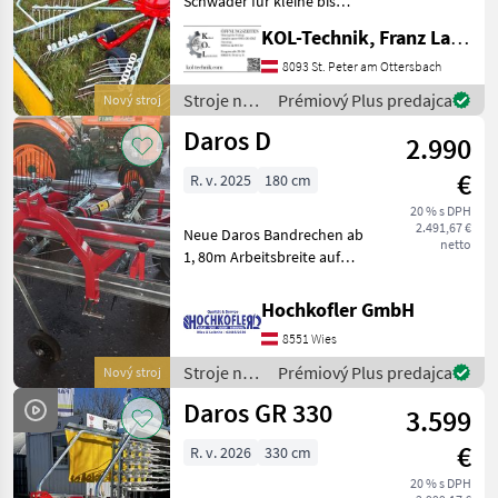
Schwader für kleine bis
mittlere Grünflächen. Dank
KOL-Technik, Franz Lampl-Küssner
Pöttinger
lenkbarer Räder folgt die
Maschine dem Traktor auch
8093 St. Peter am Ottersbach
Krone
in engen Bereichen
Stroje na
Prémiový Plus predajca
Nový stroj
problemlos. Mode
zber
Daros D
Claas
2.990
objemových
krmív /
€
R. v. 2025
180 cm
Daros
Kuhn
20 % s DPH
2.491,67 €
Neue Daros Bandrechen ab
SIP
netto
1, 80m Arbeitsbreite auf
Lager 1, 80m
Zobraziť
Arbeitsbreite-.2.990
všetkých
Hochkofler GmbH
inkl.Mwst 3, 00m
47
8551 Wies
Arbeitsbreite-4.990
MODEL
inkl.Mwst inklusive
Stroje na
Prémiový Plus predajca
Nový stroj
Gelenkswelle, sofort verf
zber
Daros GR 330
3.599
objemových
krmív /
€
R. v. 2026
330 cm
GR
Daros
330
20 % s DPH