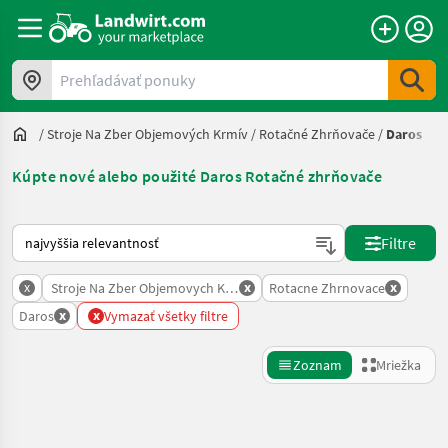
Prehľadávať ponuky
/
Stroje Na Zber Objemových Krmív
/
Rotačné Zhrňovače
/
Daros
Kúpte nové alebo použité Daros Rotačné zhrňovače
Takto sa vykonáva triedenie na Landwirt.com
Filtre
x
x
x
Stroje Na Zber Objemovych Krmiv
Rotacne Zhrnovace
x
x
Daros
Vymazať všetky filtre
Zoznam
Mriežka