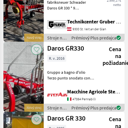
2.999,17 €
fabriksneuer Schwader
netto
MARKETPLACE
Daros GR 330 * 9
Zinkenarmen und jeweils 4
Ponuky
Drobné
Marketplace
Zinkenreihen *
Technikcenter Gruber GmbH
predajcov
inzeráty
Arbeitsbreite: 3, 3 m *
9300 St. Veit an der Glan
Kreiseldurchmesser 2, 8 m *
Transportbreite: 1, 4 m * 3
Stroje na
Prémiový Plus predajca
Nový stroj
zber
Daros GR330
Cena
objemových
krmív /
na
R. v. 2016
Daros
požiadani
Gruppo a bagno d'olio
Terzo punto snodato con
ammortizzatori Assale
tandem a 4 ruote Peso 360
Macchine Agricole Stefani Luciano
kg Stroje na zber
47864 Pennabilli
objemových krmív Rotačné
zhrňovače
Stroje na
Prémiový Plus predajca
Nový stroj
zber
Daros GR 330
Cena
objemových
krmív /
na