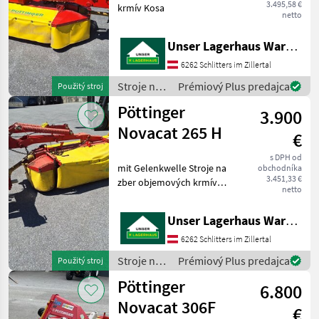
3.495,58 €
krmív Kosa
netto
Unser Lagerhaus Warenhandelsges.m.b.H.
6262 Schlitters im Zillertal
Stroje na
Prémiový Plus predajca
Použitý stroj
zber
Pöttinger
3.900
objemových
krmív /
Novacat 265 H
€
Pöttinger
s DPH od
mit Gelenkwelle Stroje na
obchodníka
3.451,33 €
zber objemových krmív
netto
Kosa
Unser Lagerhaus Warenhandelsges.m.b.H.
6262 Schlitters im Zillertal
Stroje na
Prémiový Plus predajca
Použitý stroj
zber
Pöttinger
6.800
objemových
krmív /
Novacat 306F
€
Pöttinger