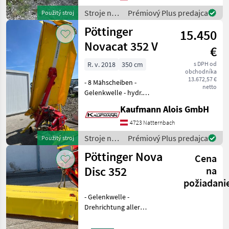
Scheibenmäher +
Stroje na
Prémiový Plus predajca
Použitý stroj
Gelenkwelle 1 3/8" 6-teilig +
zber
Pöttinger
Unte
15.450
objemových
krmív /
Novacat 352 V
€
Pöttinger
R. v. 2018
350 cm
s DPH od
obchodníka
13.672,57 €
- 8 Mähscheiben -
netto
Gelenkwelle - hydr.
Unterlenkerwippe -
Kaufmann Alois GmbH
Verschleißkufen -
Abstellstützen Die Fa.
4723 Natternbach
Kaufmann zeigt Ihnen die
Stroje na
Prémiový Plus predajca
Použitý stroj
Maschine bzw. Gerät gerne
zber
Pöttinger Nova
am Betr
Cena
objemových
krmív /
Disc 352
na
Pöttinger
požiadani
- Gelenkwelle -
Drehrichtung aller
Mähscheiben zur Mitte -
Unterlenkerbolzen Kat. 2 -