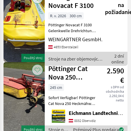
Novacat F 3100
na
požiadani
R. v. 2026
300 cm
Pöttinger Novacat F 3100
Gelenkwelle Drehrichtung
aller Mähscheiben zur Mitte
WEINGARTNER GesmbH.
Verschleißkufen Prompt
4653 Eberstalzell
Verfügbar NEUMASCHINE
Standort: Scharnstein rých
2 dní
Použitý stroj
Stroje na zber objemových
online
krmív / Pöttinger
Pöttinger Cat
2.590
Nova 250
€
Heckmähwerk
245 cm
s DPH od
obchodníka
2.292,04 €
Sofort Verfügbar! Pöttinger
netto
Cat Nova 250 Heckmähwerk
mit Mittenaufhängung. Wie
Eichmann Landtechnik GmbH
vom Kunden, in gutem
Zustand. Ausstattung &
8832 Oberwölz
Details: - Voll
Stroje na
Prémiový Plus predajca
Použitý stroj