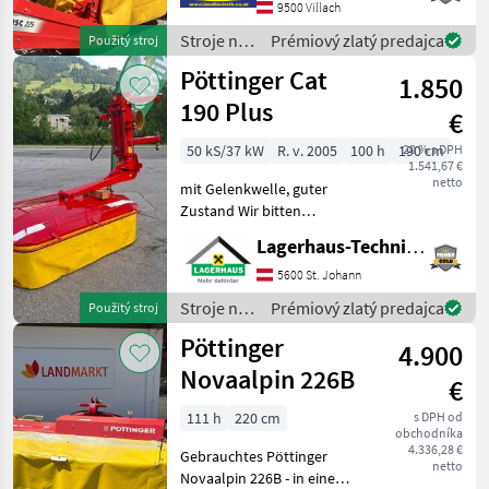
ochranou proti nárazu,
9500 Villach
hriadeľom, stroj v stave ako
Stroje na
Prémiový zlatý predajca
Použitý stroj
nový, málo používan
zber
Pöttinger Cat
1.850
objemových
krmív /
190 Plus
€
Pöttinger
50 kS/37 kW
R. v. 2005
100 h
190 cm
20 % s DPH
1.541,67 €
netto
mit Gelenkwelle, guter
Zustand Wir bitten
telefonisch oder per Mail
Lagerhaus-Technik St. Johann
Ihren Besuch
bekanntzugeben, um
5600 St. Johann
ausreichend Zeit für die
Stroje na
Prémiový zlatý predajca
Použitý stroj
Beratung und eventuell
zber
Pöttinger
einer Probefahrt
4.900
objemových
krmív /
Novaalpin 226B
€
Pöttinger
111 h
220 cm
s DPH od
obchodníka
4.336,28 €
Gebrauchtes Pöttinger
netto
Novaalpin 226B - in einem