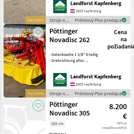
Landforst Kapfenberg
Antriebsdrehzahl 1000
U/min - Verschleißkufen -
8605 Kapfenberg
Abstellposition hoch Um
Stroje na
Prémiový Plus predajca
Nový stroj
Ihnen
zber
Pöttinger
Cena
objemových
krmív /
Novadisc 262
na
Pöttinger
požiadani
- Gelenkwelle 1 3/8" 6-teilig
- Drehrichtung aller
Mähscheiben zur Mitte -
Unterlenkerbolzen Kat. 2 -
Landforst Kapfenberg
Antriebsdrehzahl 540
U/min - Verschleißkufen -
8605 Kapfenberg
Abstellposition
Stroje na
Prémiový Plus predajca
Nový stroj
zber
Pöttinger
8.200
objemových
krmív /
Novadisc 305
€
Pöttinger
305 cm
DPH je
neaplikovateľné
Pöttinger