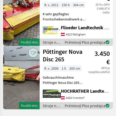
R. v. 2011
150 h
304 cm
20 % s DPH
5.666,67 €
netto
# sehr gepflegtes
Frontscheibenmähwerk aus
kleiner Landwirtschaft # mit
Flixeder Landtechnik GmbH
Zusatzschwadscheiben
zum Eingrasen # mit
4910 Pattigham
Gelenkwelle # mit
Stroje na
Prémiový Plus predajca
Použitý stroj
Federentlastung Frontálna
zber
Pöttinger Nova
kosa,
3.450
objemových
krmív /
Disc 265
€
Pöttinger
R. v. 2006
1 h
265 cm
DPH je
neaplikovateľné
Gebrauchtmaschine
Pöttinger Nova Disc 265
(Standort Aschbach -
HOCHRATHER Landtechnik GmbH
Kundenauftrag)
Ausstattung: + 3 Punkt
4484 Kronstorf
Anbaubock + hydraulische
Stroje na
Prémiový Plus predajca
Použitý stroj
Hochstellung +
zber
Gelenkwelle + Sch