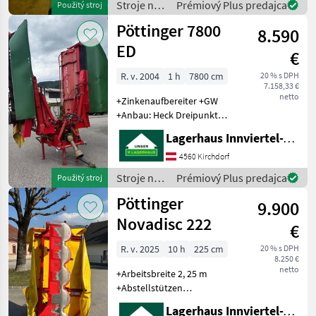
Stroje na
Prémiový Plus predajca
Použitý stroj
Kosa
zber
Pöttinger 7800
8.590
objemových
krmív /
ED
€
Pöttinger
R. v. 2004
1 h
7800 cm
20 % s DPH
7.158,33 €
netto
+Zinkenaufbereiter +GW
+Anbau: Heck Dreipunkt
+Anbaukategorie: Kat. 3
Lagerhaus Innviertel-Traunviertel-Urfahr eGen, Kirchdorf
+Gelenkwelle: mit
Reibscheibenkupplung
4560 Kirchdorf
+Gelenkwellenprofil:1 3/8"
Stroje na
Prémiový Plus predajca
Použitý stroj
6-teilig
zber
Pöttinger
9.900
objemových
krmív /
Novadisc 222
€
Pöttinger
R. v. 2025
10 h
225 cm
20 % s DPH
8.250 €
netto
+Arbeitsbreite 2, 25 m
+Abstellstützen
+Mähscheiben 5 Stk.
Lagerhaus Innviertel-Traunviertel-Urfahr eGen, Kirchdorf
+Antriebsdrehzahl 540