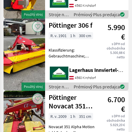
U/min +Transportklappung
4560 Kirchdorf
vertikal +Anbau Heck
Stroje na
Prémiový Plus predajca
Použitý stroj
Dreipunkt +Anbaukategorie
zber
Pöttinger 306 f
Kat. 2
5.990
objemových
krmív /
€
R. v. 1901
1 h
300 cm
Pöttinger
s DPH od
obchodníka
Klassifizierung:
5.300,88 €
Gebrauchtmaschine;
netto
Arbeitsbreite: 3; Weitere
Maschinenmerkmale: +
Lagerhaus Innviertel-Traunviertel-Urfahr eGen, Kirchdorf
Gelenkwelle +
4560 Kirchdorf
Entlastungsfedern
Kardánovyý hriadeľ:
Stroje na
Prémiový Plus predajca
Použitý stroj
Kotúče, Pohon skúšobným
zber
Pöttinger
stavom
6.700
objemových
krmív /
Novacat 351
€
Pöttinger
Alpha Motion
R. v. 2009
1 h
351 cm
s DPH od
obchodníka
5.929,20 €
Novacat 351 Alpha Motion
netto