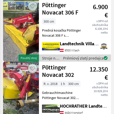
zber
Pöttinger
6.900
objemových
krmív /
Novacat 306 F
€
Pöttinger
300 cm
s DPH od
obchodníka
6.106,19 €
Predná kosačka Pöttinger
netto
Novacat 306 F s
pohyblivým trojbodovým
Landtechnik Villach GmbH
závesom, rýchlou výmenou
nožov, odľahčovacími
9500 Villach
pružinami, nastaviteľnými
Stroje na
Prémiový zlatý predajca
Použitý stroj
diskami na tvorbu riadkov,
zber
Pöttinger
sk
12.350
objemových
krmív /
Novacat 302
€
Pöttinger
R. v. 2018
1 h
300 cm
s DPH od
obchodníka
10.929,20 €
Gebrauchtmaschine
netto
Pöttinger Novacat 302
(Standort Aschbach)
HOCHRATHER Landtechnik GmbH
Ausstattung: + Arbeitsbreite
300cm + Heck-
4484 Kronstorf