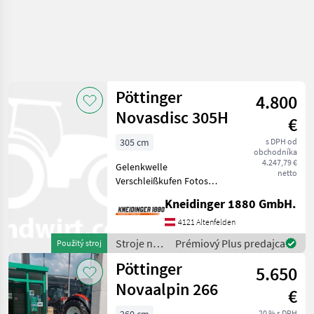
Pöttinger
4.800
Novasdisc 305H
€
305 cm
s DPH od
obchodníka
4.247,79 €
Gelenkwelle
netto
Verschleißkufen Fotos
folgen Kardánovyý hriadeľ:
Kneidinger 1880 GmbH.
Kotúče, Mačeta, : Mačeta
Stroje na zber objemových
4121 Altenfelden
krmív Kosa
Stroje na
Prémiový Plus predajca
Použitý stroj
zber
Pöttinger
5.650
objemových
krmív /
Novaalpin 266
€
Pöttinger
20 % s DPH