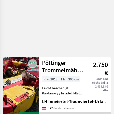
objemových
krmív /
Pöttinger
Pöttinger
2.750
Trommelmähwerk
€
311
R. v. 2013
1 h
305 cm
s DPH od
obchodníka
2.433,63 €
Leicht beschädigt
netto
Kardánovyý hriadeľ: Mláťací
bubon, Frontálna kosa,
LH Innviertel-Traunviertel-Urfahr eGen, Gundertshausen
Doštička na usmerńovací
rad, : Frontálna kosa Stroje
5142 Gundertshausen
na zber objemových krmív