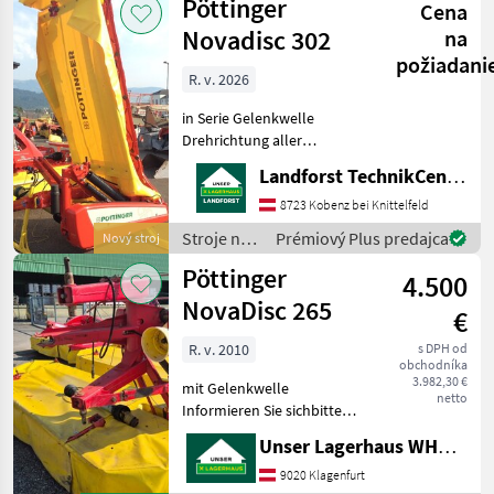
Pöttinger
unnötige Wartezeiten oder
Cena
objemových
krmív /
Novadisc 302
na
Pöttinger
požiadani
R. v. 2026
in Serie Gelenkwelle
Drehrichtung aller
Mähscheiben zur Mitte
Landforst TechnikCenter Knittelfeld
Anbaubock schmal
Unterlenkerbolzen KAT II
8723 Kobenz bei Knittelfeld
Antriebsdrehzahl 540
Stroje na
Prémiový Plus predajca
Nový stroj
U/Min. Verschleißkufen
zber
Pöttinger
Abstellposition h
4.500
objemových
krmív /
NovaDisc 265
€
Pöttinger
R. v. 2010
s DPH od
obchodníka
3.982,30 €
mit Gelenkwelle
netto
Informieren Sie sichbitte
vor Fahrt-Antritt
Unser Lagerhaus WHG, Kärnten, Klagenfurt
telefonisch, ob die
von Ihnen angefragte
9020 Klagenfurt