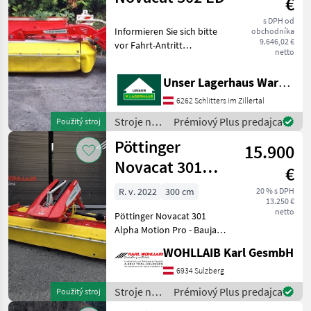
€
Pöttinger
s DPH od
Informieren Sie sich bitte
obchodníka
9.646,02 €
vor Fahrt-Antritt
netto
telefonisch, ob die von
Ihnen angefragte Maschine
Unser Lagerhaus Warenhandelsges.m.b.H.
aktuell bei uns am Lager
steht. Wir inserieren auch
6262 Schlitters im Zillertal
Maschinen, die sic
Stroje na
Prémiový Plus predajca
Použitý stroj
zber
Pöttinger
15.900
objemových
krmív /
Novacat 301
€
Pöttinger
Alpha Motion
R. v. 2022
300 cm
20 % s DPH
13.250 €
Pro
netto
Pöttinger Novacat 301
Alpha Motion Pro - Baujahr
2022 - Arbeitsbreite 300cm -
WOHLLAIB Karl GesmbH
Pull Anhängung -
Schwadleitbleche -
6934 Sulzberg
Gelenkwelle -
Stroje na
Prémiový Plus predajca
Použitý stroj
Zentralschmierung - E
zber