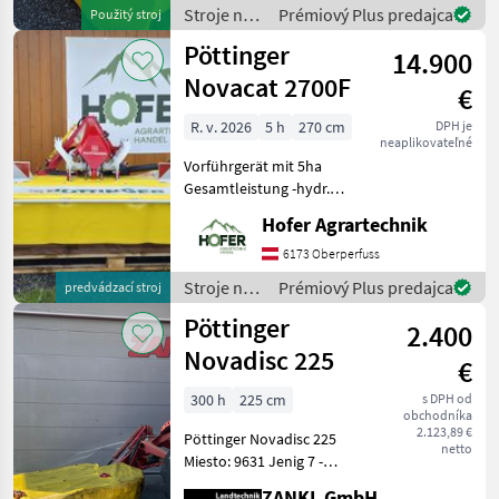
Maschineaktuell bei uns am
Stroje na
Prémiový Plus predajca
Použitý stroj
Lager steht. Wir inserieren
zber
Pöttinger
auch Mas
14.900
objemových
krmív /
Novacat 2700F
€
Pöttinger
R. v. 2026
5 h
270 cm
DPH je
neaplikovateľné
Vorführgerät mit 5ha
Gesamtleistung -hydr.
KLAPPUNG -Beleuchtung
Hofer Agrartechnik
mit Warntafeln -
Gelenkwelle mit Überlast
6173 Oberperfuss
und Freilauf -
Stroje na
Prémiový Plus predajca
predvádzací stroj
Entlastungsfedern 2x -
zber
Pöttinger
Ersatzkl
2.400
objemových
krmív /
Novadisc 225
€
Pöttinger
300 h
225 cm
s DPH od
obchodníka
2.123,89 €
Pöttinger Novadisc 225
netto
Miesto: 9631 Jenig 7 -
Pracovná šírka 225 cm -
ZANKL GmbH