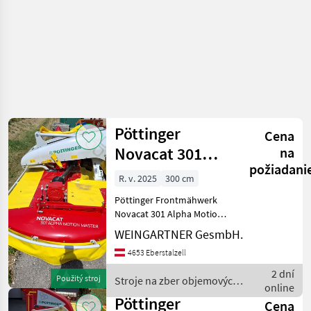
Pöttinger
Cena
Novacat 301
na
požiadani
Alpha Motion
R. v. 2025
300 cm
Master
Pöttinger Frontmähwerk
Novacat 301 Alpha Motion
Master Gelenkwelle
WEINGARTNER GesmbH.
Drehrichtung aller
4653 Eberstalzell
Mähscheiben zur Mitte
Fördertrommel Standart
2 dní
Použitý stroj
Stroje na zber objemových
Verschleiskufen Prompt
online
krmív / Pöttinger
Verf
Pöttinger
Cena