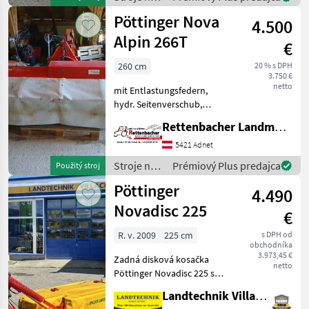
Funktionstüchtig
zber
Pöttinger Nova
4.500
objemových
krmív /
Alpin 266T
€
Pöttinger
260 cm
20 % s DPH
3.750 €
netto
mit Entlastungsfedern,
hydr. Seitenverschub,
výkyvný držiak,
Rettenbacher Landmaschinen
rýchloupínanie noža,
odľahčovacie pružiny, box
5421 Adnet
na nože Stroje na zber
Stroje na
Prémiový Plus predajca
Použitý stroj
objemových krmív Kosa
zber
Pöttinger
4.490
objemových
krmív /
Novadisc 225
€
Pöttinger
R. v. 2009
225 cm
s DPH od
obchodníka
3.973,45 €
Zadná disková kosačka
netto
Pöttinger Novadisc 225 s
hydraulickým sklápaním,
Landtechnik Villach GmbH
rýchlou výmenou nožov,