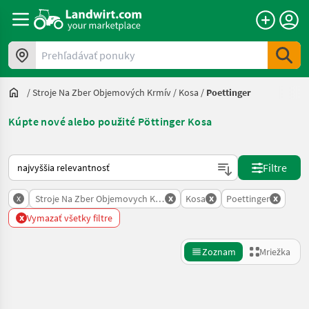
Prehľadávať ponuky
/
Stroje Na Zber Objemových Krmív
/
Kosa
/
Poettinger
Kúpte nové alebo použité Pöttinger Kosa
Takto sa vykonáva triedenie na Landwirt.com
Filtre
x
x
x
x
Stroje Na Zber Objemovych Krmiv
Kosa
Poettinger
x
Vymazať všetky filtre
Zoznam
Mriežka