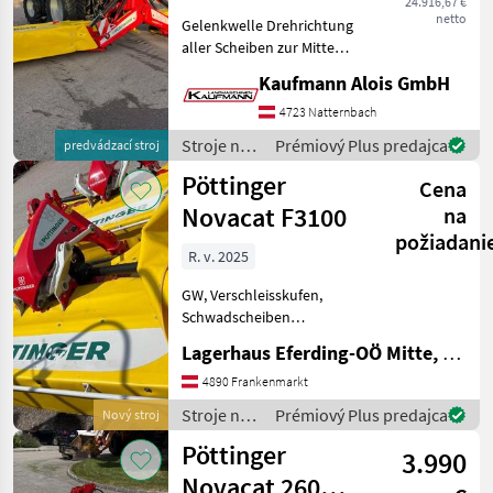
24.916,67 €
Front
netto
Gelenkwelle Drehrichtung
Classic
aller Scheiben zur Mitte
CAT
1000U/min Zapfwelle
Kaufmann Alois GmbH
190
Einzelaushebung mit BASIC
CONTROL Terminal
4723 Natternbach
Cat
190
Warntafel und Beleuchtung
Stroje na
Prémiový Plus predajca
predvádzací stroj
Plus
Hochschnittkufen 20mm
zber
Pöttinger
Cat
Cena
objemových
270
krmív /
Novacat F3100
na
Pöttinger
EURO
požiadani
CAT
R. v. 2025
276
FRONT
GW, Verschleisskufen,
Schwadscheiben
Euro
Kardánovyý hriadeľ:
Cat
Lagerhaus Eferding-OÖ Mitte, Frankenmarkt
311
Kotúče, Frontálna kosa, :
Classic
Frontálna kosa Stroje na
4890 Frankenmarkt
zber objemových krmív
Eurocat
Stroje na
Prémiový Plus predajca
Nový stroj
275 H
Kosa
zber
Pöttinger
3.990
Eurocat
objemových
276 F
krmív /
Novacat 260