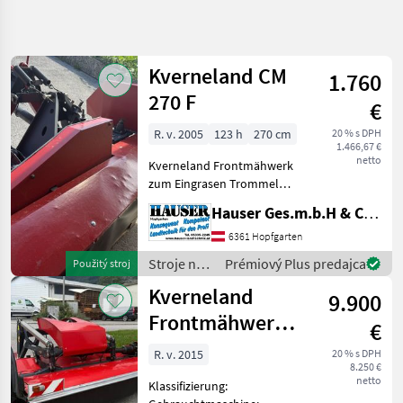
Spresniť
hľadanie
Kverneland CM
1.760
Kategória
Krajina
Filtre
4
270 F
€
R. v. 2005
123 h
270 cm
20 % s DPH
Zobraziť 6
AKTUÁLNA
Resetovať
1.466,67 €
CESTA
výsledkov
netto
Kverneland Frontmähwerk
poľnohospodárska
zum Eingrasen Trommel
technika
270 F funktionstauglich, ers
Hauser Ges.m.b.H & Co.KG
Stroje Na Zber
gehören noch ein paar
Objemovych
Schrauben nachgezogen, 1
6361 Hopfgarten
Krmiv
Auflageteller unten neu
Stroje na
Prémiový Plus predajca
Použitý stroj
Kosa
Stroje na zb
zber
Kverneland
9.900
Kverneland
objemových
krmív /
Frontmähwerk
€
VYBRAŤ
Kverneland
Extra 632
KATEGÓRIU
R. v. 2015
20 % s DPH
8.250 €
netto
Kverneland
Klassifizierung: