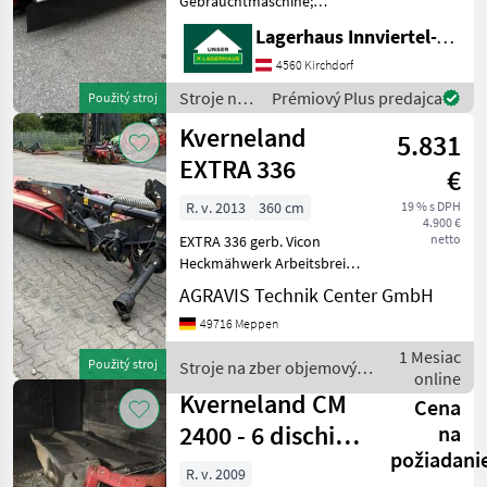
Gebrauchtmaschine;
Weitere
Pöttinger
Lagerhaus Innviertel-Traunviertel-Urfahr eGen, Kirchdorf
Maschinenmerkmale:
+Aufbereiter +GW Miagač
4560 Kirchdorf
Krone
Stroje na zber objemových
Stroje na
Prémiový Plus predajca
Použitý stroj
krmív Kosa
zber
Kuhn
Kverneland
5.831
objemových
krmív /
EXTRA 336
Claas
€
Kverneland
R. v. 2013
360 cm
19 % s DPH
Vicon
4.900 €
netto
EXTRA 336 gerb. Vicon
Zobraziť
Heckmähwerk Arbeitsbreite
všetkých
3, 60 m Gelenkwelle hydr.
AGRAVIS Technik Center GmbH
49
Klappvorrichtung
49716 Meppen
Zapfwelle 1.000 u/min
MARKETPLACE
Breitverteiler Stroje na zber
1 Mesiac
Použitý stroj
Stroje na zber objemových
objemových krmí
online
Ponuky
Drobné
krmív / Kverneland
Marketplace
Kverneland CM
Cena
predajcov
inzeráty
2400 - 6 dischi
na
požiadani
trinagolari
R. v. 2009