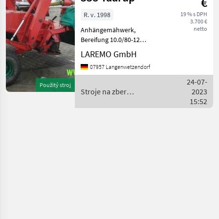
€
R. v. 1998
19 % s DPH
3.700 €
netto
Anhängemähwerk,
Bereifung 10.0/80-12
Zustand 80 %;
LAREMO GmbH
Stahlzinkenaufbereiter;
07957 Langenwetzendorf
Guter Zustand;
Bedienungsanleitung
24-07-
Použitý stroj
Mačeta, Kardánovyý
Stroje na zber
2023
hriadeľ: Kotúče, : Mačeta
objemových krmív /
15:52
Stroje na z
Kverneland