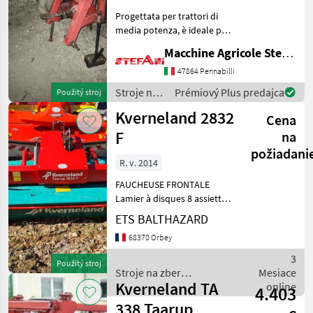
Progettata per trattori di
media potenza, è ideale per
lo sfalcio del fieno e di altre
Macchine Agricole Stefani Luciano
colture foraggere.
Specifiche Tecniche
47864 Pennabilli
Larghezza di lavoro: 2, 4
Stroje na
Prémiový Plus predajca
Použitý stroj
metri Numero d
zber
Kverneland 2832
Cena
objemových
krmív /
F
na
Kverneland
požiadani
R. v. 2014
FAUCHEUSE FRONTALE
Lamier à disques 8 assiettes
démontage rapide des
ETS BALTHAZARD
couteaux Régime Pdf = 1000
68370 Orbey
tr/mn 1 simple effet
hydraulique Cardan
3
Použitý stroj
Triangle d'attelage Machin
Stroje na zber
Mesiace
Kverneland TA
objemových krmív /
online
4.403
Kverneland
338 Taarup