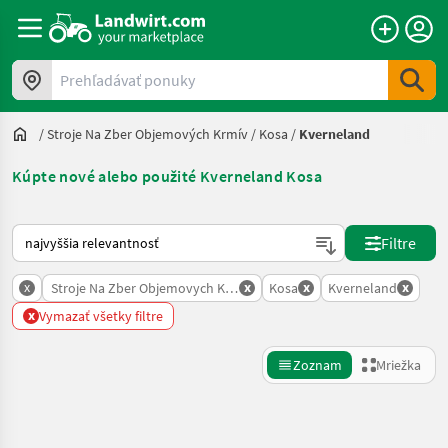
Prehľadávať ponuky
/
Stroje Na Zber Objemových Krmív
/
Kosa
/
Kverneland
Kúpte nové alebo použité Kverneland Kosa
Takto sa vykonáva triedenie na Landwirt.com
Filtre
x
x
x
x
Stroje Na Zber Objemovych Krmiv
Kosa
Kverneland
x
Vymazať všetky filtre
Zoznam
Mriežka