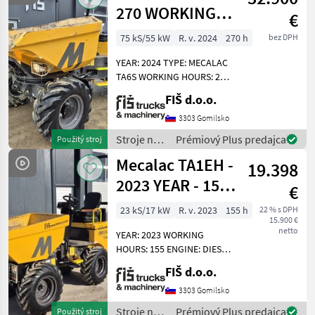
270 WORKING
€
HOURS - 2024
75 kS/55 kW
R. v. 2024
270 h
bez DPH
YEAR – CAMERA
YEAR: 2024 TYPE: MECALAC
TA6S WORKING HOURS: 270
ENGINE: DIESEL PERKINS -
FIŠ d.o.o.
55KW 4X4 DRIVE
AUTOMATIC GEARBOX
3303 Gomilsko
QUICK AND SLOW MOVING
Stroje na
Prémiový Plus predajca
Použitý stroj
SPEED CAMERA LIGHTS
stavbu /
Mecalac TA1EH -
DUMPER
19.398
Mecalac
2023 YEAR - 155
€
WORKING
23 kS/17 kW
R. v. 2023
155 h
22 % s DPH
15.900 €
HOURS
netto
YEAR: 2023 WORKING
HOURS: 155 ENGINE: DIESEL
KUBOTA - 17.2 KW WEIGHT
FIŠ d.o.o.
1415KG 4X4 HYDROSTATIC
DRIVE CAPACITY 1000KG
3303 Gomilsko
TYRES 90% HI-TIPPING
Stroje na
Prémiový Plus predajca
Použitý stroj