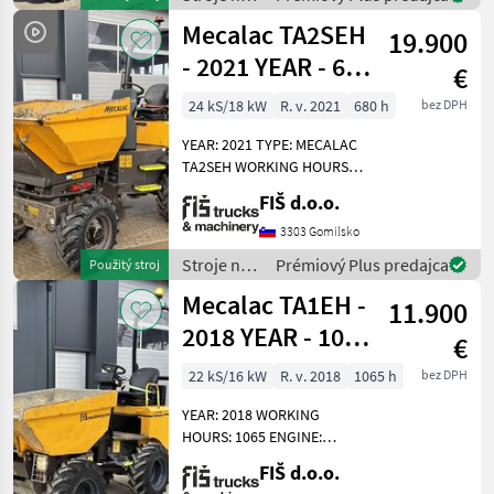
UNLOADING HEIGHT 165CM
stavbu /
Mecalac TA2SEH
19.900
Mecalac
- 2021 YEAR - 680
€
HOURS - HI-TIP
24 kS/18 kW
R. v. 2021
680 h
bez DPH
YEAR: 2021 TYPE: MECALAC
TA2SEH WORKING HOURS:
680 ENGINE: DIESEL
FIŠ d.o.o.
KUBOTA – 18.2KW 4X4
HYDROSTATIC DRIVE
3303 Gomilsko
DUMPER WEIGHT 2335KG
Stroje na
Prémiový Plus predajca
Použitý stroj
CAPACITY 2000KG TYRES
stavbu /
Mecalac TA1EH -
70% HI-TIP
11.900
Mecalac
2018 YEAR - 1065
€
WORKING
22 kS/16 kW
R. v. 2018
1065 h
bez DPH
HOURS
YEAR: 2018 WORKING
HOURS: 1065 ENGINE:
DIESEL KUBOTA - 15.5 KW
FIŠ d.o.o.
WEIGHT 1415KG 4X4