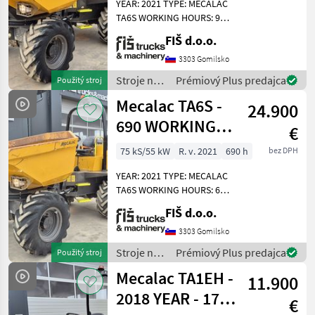
YEAR: 2021 TYPE: MECALAC
Mecalac
TA6S WORKING HOURS: 905
ENGINE: DIESEL PERKINS -
FIŠ d.o.o.
Thwaites
55KW 4X4 DRIVE
AUTOMATIC GEARBOX
3303 Gomilsko
Wacker
QUICK AND SLOW MOVING
Stroje na
Prémiový Plus predajca
Použitý stroj
SPEED LIGHTS DUMPER
stavbu /
Mecalac TA6S -
WEIGHT 4
Neuson
24.900
Mecalac
690 WORKING
€
JCB
HOURS - 2021
75 kS/55 kW
R. v. 2021
690 h
bez DPH
YEAR – TOP
Ausa
YEAR: 2021 TYPE: MECALAC
TA6S WORKING HOURS: 690
Zobraziť
ENGINE: DIESEL PERKINS -
všetkých
FIŠ d.o.o.
55KW 4X4 DRIVE
28
AUTOMATIC GEARBOX
3303 Gomilsko
QUICK AND SLOW MOVING
MODEL
Stroje na
Prémiový Plus predajca
Použitý stroj
SPEED LIGHTS DUMPER
stavbu /
Mecalac TA1EH -
WEIGHT 4
11.900
Mecalac
2018 YEAR - 1750
€
TA