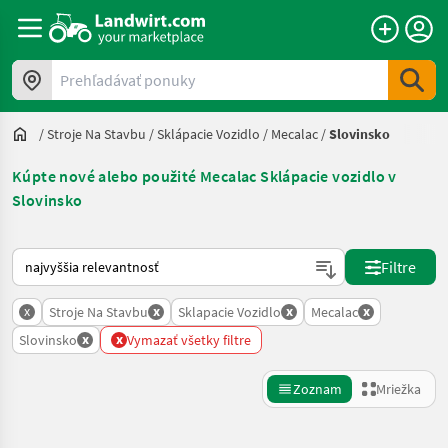
Prehľadávať ponuky
/
Stroje Na Stavbu
/
Sklápacie Vozidlo
/
Mecalac
/
Slovinsko
Kúpte nové alebo použité Mecalac Sklápacie vozidlo v
Slovinsko
Takto sa vykonáva triedenie na Landwirt.com
Filtre
x
x
x
x
Stroje Na Stavbu
Sklapacie Vozidlo
Mecalac
x
x
Slovinsko
Vymazať všetky filtre
Zoznam
Mriežka