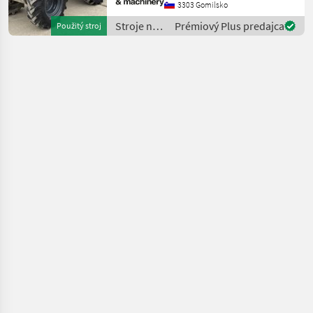
HYDROSTATIC DRIVE
3303 Gomilsko
CAPACITY 1000KG TYRES
Stroje na
Prémiový Plus predajca
Použitý stroj
80% HI-TIPPING
stavbu /
UNLOADING HEIGHT 165C
Mecalac