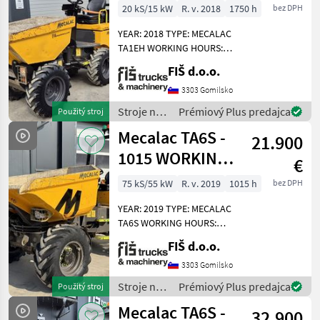
WORKING
6s
20 kS/15 kW
R. v. 2018
1750 h
bez DPH
HOURS
TA6s
YEAR: 2018 TYPE: MECALAC
TA1EH WORKING HOURS:
MARKETPLACE
1750 ENGINE: DIESEL
FIŠ d.o.o.
KUBOTA - 15.5 KW 4X4
Ponuky
Drobné
Marketplace
HYDROSTATIC DRIVE
3303 Gomilsko
predajcov
inzeráty
LIGHTS LOAD CAPACITY:
Stroje na
Prémiový Plus predajca
Použitý stroj
1000 KG TIRES: 70% HIGH
stavbu /
Mecalac TA6S -
DUMP
21.900
Mecalac
1015 WORKING
€
HOURS - 2019
75 kS/55 kW
R. v. 2019
1015 h
bez DPH
YEAR
YEAR: 2019 TYPE: MECALAC
TA6S WORKING HOURS:
1015 ENGINE: DIESEL
FIŠ d.o.o.
PERKINS - 55KW 4X4 DRIVE
AUTOMATIC GEARBOX 4
3303 Gomilsko
SPEEDS FRONT AND BACK
Stroje na
Prémiový Plus predajca
Použitý stroj
CAMERA LIGHTS DUMPER
stavbu /
Mecalac TA6S -
WEI
32.900
Mecalac