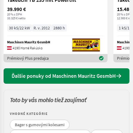
39.990 €
15.480
20 % s DPH
20 % s DPH
33.325 € netto
12.900 € net
30 kS/22 kW
R. v. 2012
2880 h
1 kS/1 
Maschinen Mauritz GesmbH
Maschine
4190 Horné Rakúsko
4190 H
Prémiový Plus predajca
Prémiový
Ďalšie ponuky od Maschinen Mauritz GesmbH
Toto by vás mohlo tiež zaujímať
VHODNÉ KATEGÓRIE
Bager s gumovými kolesami