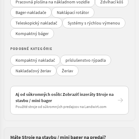
Pracovná plošina na nákladnom vozidle
Zdvíhací kôš
Bager-nakladače
Naklápací rotátor
Teleskopický nakladač
Systémy s rýchlou výmenou
Kompaktný báger
PODOBNÉ KATEGÓRIE
Kompaktný nakladač
príslušenstvo rýpadla
Nakladačový žeriav
Žeriav
Aj od súkromných osôb: Zobraziť inzeráty Stroje na
stavbu / mini bager
Použité stroje od súkromných predajcov na Landwirt.com
Máte Stroje na stavbu / mini bager na predaj?