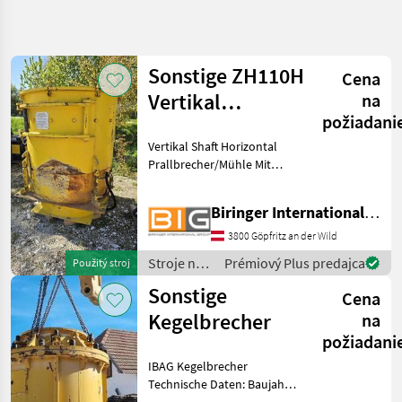
Spresniť
hľadanie
Sonstige ZH110H
Cena
Kategória
Krajina
Filtre
3
Vertikal
na
požiadani
Prallbrecher
Zobraziť 2
AKTUÁLNA
Vertikal Shaft Horizontal
Resetovať
CESTA
výsledkov
Prallbrecher/Mühle Mit
stavebná
Dosier-Einfülltrichter Stroje
technika
na stavbu Lámačské
Biringer International GmbH
Stroje
zariadenia
Na
3800 Göpfritz an der Wild
Stavbu
Stroje na
Prémiový Plus predajca
Použitý stroj
Lamacske
stavbu /
Zariadenia
Sonstige
Cena
Sonstige
Kegelbrecher
VYBRAŤ
na
KATEGÓRIU
požiadani
IBAG Kegelbrecher
Lámačské zariadenia
2
Technische Daten: Baujahr:
1984 S/N.: 29607 Gewicht: