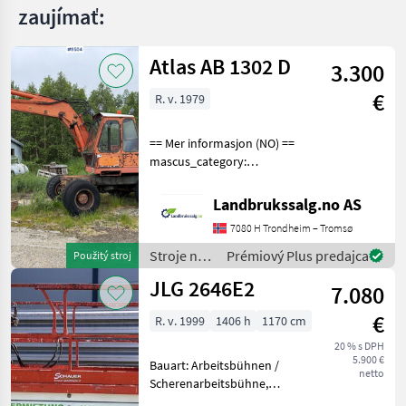
zaujímať:
Atlas AB 1302 D
3.300
€
R. v. 1979
== Mer informasjon (NO) ==
mascus_category:
excavators Please provide
reference number upon
Landbrukssalg.no AS
request: 9504 See
7080 H Trondheim – Tromsø
en.landbrukssalg.no/9504
for more images Specificati
Stroje na
Prémiový Plus predajca
Použitý stroj
stavbu /
JLG 2646E2
7.080
Atlas
€
R. v. 1999
1406 h
1170 cm
20 % s DPH
5.900 €
Bauart: Arbeitsbühnen /
netto
Scherenarbeitsbühne,
Tragkraft: 340kg, Hubhöhe: