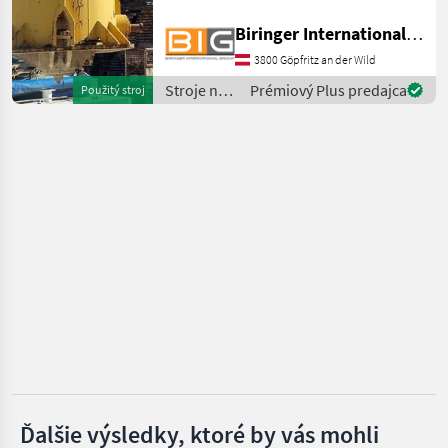
MARKETPLACE
6000 kg Länge: 1, 8 m Höhe:
Biringer International GmbH
2 m Breite: 1, 8 m Leistung:
Ponuky
Drobné
Marketplace
bis zu 200t bei max.
3800 Göpfritz an der Wild
predajcov
inzeráty
Aufgabegröße von 2
Stroje na
Prémiový Plus predajca
Použitý stroj
stavbu /
Sonstige
Ďalšie výsledky, ktoré by vás mohli