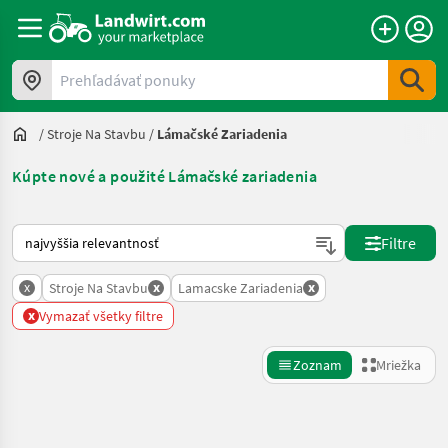
Prehľadávať ponuky
/
Stroje Na Stavbu
/
Lámačské Zariadenia
Kúpte nové a použité Lámačské zariadenia
Takto sa vykonáva triedenie na Landwirt.com
Filtre
x
x
x
Stroje Na Stavbu
Lamacske Zariadenia
x
Vymazať všetky filtre
Zoznam
Mriežka