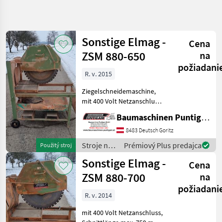
Spresniť
hľadanie
Sonstige Elmag -
Cena
Kategória
Krajina
Filtre
3
ZSM 880-650
na
požiadani
R. v. 2015
Zobraziť 9
AKTUÁLNA
Resetovať
CESTA
výsledkov
Ziegelschneidemaschine,
stavebná
mit 400 Volt Netzanschluss,
technika
Schnittlänge max. 750 mm,
Baumaschinen Puntigam GmbH
Stroje
Schnitttiefe max. 280 mm,
Na
Referenznummer: 17397
8483 Deutsch Goritz
Stavbu
Baumaschinen Puntigam
Stroje na
Prémiový Plus predajca
Použitý stroj
Drvic Stol
GmbH Unser Spe
stavbu /
Na
Sonstige Elmag -
Cena
Sekanie
Sonstige
Kamena
ZSM 880-700
na
požiadani
VYBRAŤ
R. v. 2014
KATEGÓRIU
mit 400 Volt Netzanschluss,
Drvič/ Stôl na sekanie kameňa
9