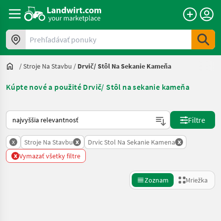
Prehľadávať ponuky
/
Stroje Na Stavbu
/
Drvič/ Stôl Na Sekanie Kameňa
Kúpte nové a použité Drvič/ Stôl na sekanie kameňa
Takto sa vykonáva triedenie na Landwirt.com
Filtre
x
x
x
Stroje Na Stavbu
Drvic Stol Na Sekanie Kamena
x
Vymazať všetky filtre
Zoznam
Mriežka