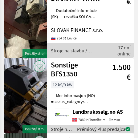
€
171
== Dodatočné informácie
(SK) == rezačka SOLGA
DIAMANT VIN 171, CENA :
1300 EUR Stroje na stavbu
SLOVAK FINANCE s.r.o.
Drvič/ Stôl na sekanie
934 01 Levice
kameňa
17 dní
Stroje na stavbu /
online
Použitý stroj
Sonstige
Sonstige
1.500
BFS1350
€
12 kS/9 kW
== Mer informasjon (NO) ==
mascus_category:
constructioncomponents
Landbrukssalg.no AS
Please provide reference
number upon request: 7179
7080 H Trondheim – Tromsø
See
Stroje na
Prémiový Plus predajca
Použitý stroj
en.landbrukssalg.no/7179
stavbu /