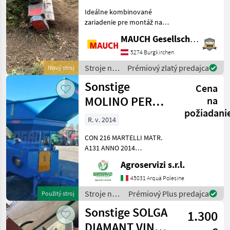
Ideálne kombinované
zariadenie pre montáž na
bager Vďaka jedinečnej
MAUCH Gesellschaft m.b.H. & Co.KG
kombinácii drviča kameňa a
lesného drviča má PTH
5274 Burgkirchen
MicroCrusher takmer
Stroje na
Prémiový zlatý predajca
Nový stroj
neobmedzené hydraulické
stavbu /
Sonstige
využ
Cena
Sonstige
MOLINO PER
na
požiadani
CEREALI
R. v. 2014
VORTICE 128
CON 216 MARTELLI MATR.
DTC (ANNO
A131 ANNO 2014
2014)
CARRELLATO CON PIEDI DI
Agroservizi s.r.l.
APPOGGIO E FINESTRA DI
ISPEZIONE Stroje na stavbu
45031 Arquà Polesine
Drvič/ Stôl na sekanie
Stroje na
Prémiový Plus predajca
Použitý stroj
kameňa
stavbu /
Sonstige SOLGA
1.300
Sonstige
DIAMANT VIN