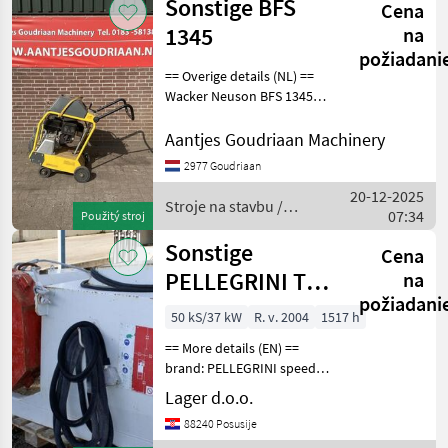
Sonstige BFS
for more images
Cena
Sonstige
1345
na
požiadani
== Overige details (NL) ==
Wacker Neuson BFS 1345
vloerenzaag • Krachtige
Honda benzinemotor •
Aantjes Goudriaan Machinery
Zaagblad tot Ø 900 mm •
2977 Goudriaan
Snijdiepte tot ca. 380 mm •
20-12-2025
S
Stroje na stavbu /
07:34
Použitý stroj
Sonstige
Sonstige
Cena
PELLEGRINI TDI
na
požiadani
55 S
50 kS/37 kW
R. v. 2004
1517 h
== More details (EN) ==
brand: PELLEGRINI speed
wire 0-40m/sek the
Lager d.o.o.
flywheel diameter 80 cm
88240 Posusije
and two guide wires of