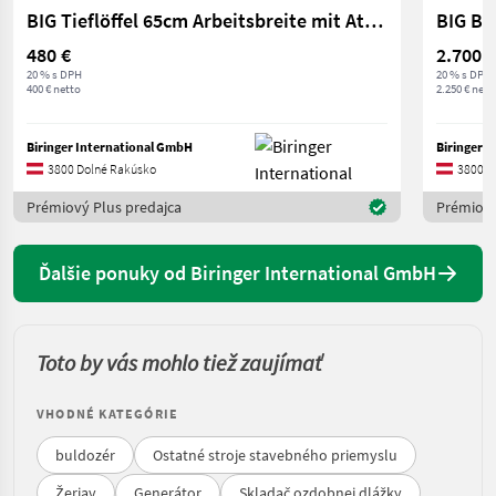
BIG Tieflöffel 65cm Arbeitsbreite mit Atlas Aufnahme
480 €
2.700 €
20 % s DPH
20 % s DPH
400 € netto
2.250 € nett
Biringer International GmbH
Biringer 
3800 Dolné Rakúsko
3800 D
Prémiový Plus predajca
Prémiový
Ďalšie ponuky od Biringer International GmbH
Toto by vás mohlo tiež zaujímať
VHODNÉ KATEGÓRIE
buldozér
Ostatné stroje stavebného priemyslu
Žeriav
Generátor
Skladač ozdobnej dlážky