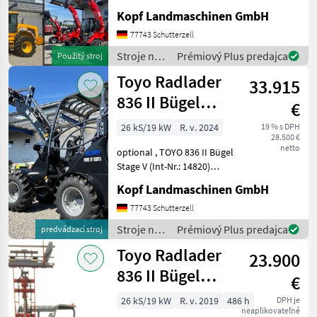
(Int. Nr. 17605)
Kopf Landmaschinen GmbH
Verschiedene Maschinen zu
vermieten - Minibagger -
77743 Schutterzell
Hoflader (Toyo) - JCB Te
Stroje na
Prémiový Plus predajca
Použitý stroj
stavbu /
Toyo Radlader
33.915
JCB
836 II Bügel
€
Black, 4.
26 kS/19 kW
R. v. 2024
19 % s DPH
28.500 €
Steuerkreis
netto
optional , TOYO 836 II Bügel
Stage V (Int-Nr.: 14820)
BLACK Edition, 4.
Kopf Landmaschinen GmbH
Steuerkreis, STVZO-
GutachtenStandard
77743 Schutterzell
Schaufel 110 cm und
Stroje na
Prémiový Plus predajca
predvádzací stroj
Palettengabel
stavbu /
Toyo Radlader
Neumaschine 2024 3, 1
23.900
Toyo
836 II Bügel
€
Stage V 310
26 kS/19 kW
R. v. 2019
486 h
DPH je
neaplikovateľné
Hubmast