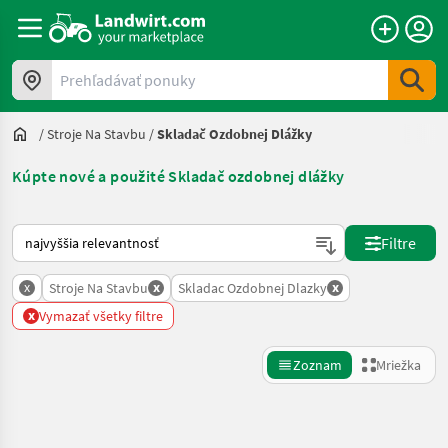
Prehľadávať ponuky
/
Stroje Na Stavbu
/
Skladač Ozdobnej Dlážky
Kúpte nové a použité Skladač ozdobnej dlážky
Takto sa vykonáva triedenie na Landwirt.com
Filtre
x
x
x
Stroje Na Stavbu
Skladac Ozdobnej Dlazky
x
Vymazať všetky filtre
Zoznam
Mriežka