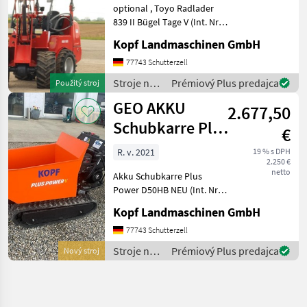
optional , Toyo Radlader
839 II Bügel Tage V (Int. Nr.
13206) TOYO 836 II Bügel
Kopf Landmaschinen GmbH
Stage V Baujahr 2019 486
Betriebsstunden 3, 10 m
77743 Schutterzell
Hubhöhe / Hubmast
Stroje na
Prémiový Plus predajca
Použitý stroj
Allradantrieb übe
stavbu /
GEO AKKU
2.677,50
Toyo
Schubkarre Plus
€
Power D50HB
R. v. 2021
19 % s DPH
2.250 €
NEU
netto
Akku Schubkarre Plus
Power D50HB NEU (Int. Nr.
13089) Akku Schubkarre
Kopf Landmaschinen GmbH
Mini Dumper Baujahr 2021
Manufaktur: Plus Power
77743 Schutterzell
Modell: D50HB Engine: B+S
Stroje na
Prémiový Plus predajca
Nový stroj
Net weight: 255,
stavbu /
Geo