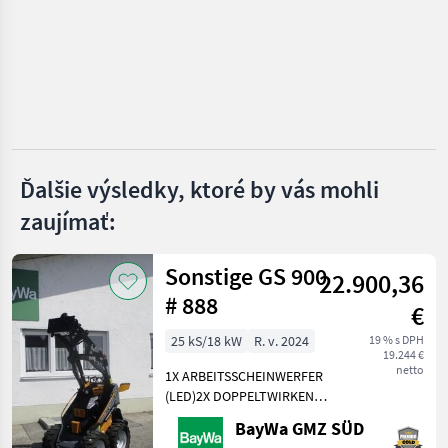
MARKETPLACE
Ponuky
Drobné
Marketplace
predajcov
inzeráty
Ďalšie výsledky, ktoré by vás mohli
zaujímať:
Sonstige GS 900
22.900,36
# 888
€
25 kS/18 kW
R. v. 2024
19 % s DPH
19.244 €
netto
1X ARBEITSSCHEINWERFER
(LED)2X DOPPELTWIRKEND
MECHANISCHGEGENGEWICHT
BayWa GMZ SÜD
UNTER DER TRITTGIANT