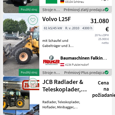
COMPACT
83104 Schönau
WERKZEUGAUFNAHMEMotor-
Stroje na
Prémiový zlatý predajca
Použitý stroj
Moderner Kubota
stavbu /
Volvo L25F
Dreizylinderdieselmotor,
31.080
Sonstige
Typ
€
61 kS/45 kW
R. v. 2010
4300 h
20 % s DPH
25.900 €
mit Schaufel und
netto
Gabelträger und 3
hydraulischen Steuerkreis!!
Betriebsgewicht: 5200kg
Baumaschinen Falkinger
Reifen 70% Der Volvo L25F
4134 Putzleinsdorf
ist in einem guten
Zustand!! BAUMASCHINEN
Stroje na
Prémiový Plus predajca
Použitý stroj
FALKIN
stavbu /
JCB Radlader &
Cena
Volvo
Teleskoplader,
na
požiadani
Toyo Hoflader,
Radlader, Teleskoplader,
Min
Hoflader, Minibagger,
Minidumper zu vermieten