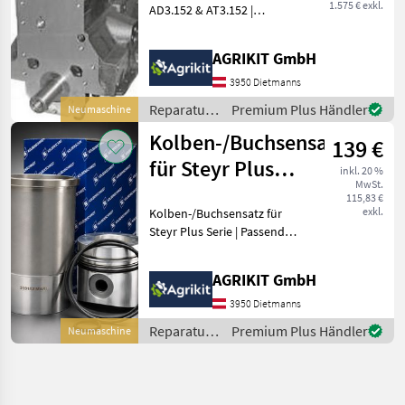
1.575 € exkl.
AD3.152 & AT3.152 |
Passend für Massey
Ferguson, Lindner &
AGRIKIT GmbH
Landini sowie weitere
Modelle. Hochwertiger
3950 Dietmanns
Perkins Short Motor –
Reparatur
Premium Plus Händler
Neumaschine
Fachgerecht
und
Kolben-/Buchsensatz
139 €
Ersatzteile
/ Lindner
für Steyr Plus
inkl. 20 %
MwSt.
Serie
115,83 €
exkl.
Kolben-/Buchsensatz für
Steyr Plus Serie | Passend
für Steyr Plus 40, 50, 60,
540, 545, 548, 650, 658, 760
AGRIKIT GmbH
& 768 Hochwertiger
Kolben-/Buchsensatz für
3950 Dietmanns
Steyr Plus Tra
Reparatur
Premium Plus Händler
Neumaschine
und
Ersatzteile
/ Steyr