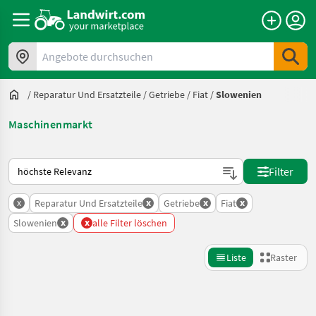
Angebote durchsuchen
/
Reparatur Und Ersatzteile
/
Getriebe
/
Fiat
/
Slowenien
Maschinenmarkt
So wird auf Landwirt.com sortiert
Filter
x
x
x
x
Reparatur Und Ersatzteile
Getriebe
Fiat
x
x
Slowenien
alle Filter löschen
Liste
Raster