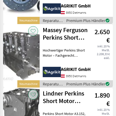
Unser hochwertiger
AGRIKIT GmbH
Kupplungssatz eignet sich
ideal für die fachgerechte
3950 Dietmanns
Reparatur oder
Reparatur
Premium Plus Händler
Neumaschine
Instandsetzung d
und
Massey Ferguson
2.650
Ersatzteile
/ Steyr
Perkins Short
€
Motor A4.236,
inkl. 20 %
Hochwertiger Perkins Short
MwSt.
AT4.236 & A4.248
2.208,33 €
Motor – Fachgerecht
exkl.
aufgebaut nach
Werksvorschrift Unser
AGRIKIT GmbH
Perkins Short Motor ist die
ideale Lösung für eine
3950 Dietmanns
professionelle
Reparatur
Premium Plus Händler
Neumaschine
Motorinstand
und
Lindner Perkins
1.890
Ersatzteile
/ Massey
Short Motor
€
Ferguson
A3.152, AD3.152
inkl. 20 %
Perkins Short Motor A3.152,
MwSt.
& AT3.152