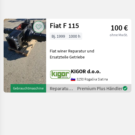
Suche
verfeinern
Fiat F 115
100 €
Kategorie
Land
Filter
4
1
ohne MwSt.
Bj. 1999
1000 h
1
AKTUELLER
Zurücksetzen
Ergebnisse
Fiat winer Reparatur und
PFAD
anzeigen
Ersatzteile Getriebe
Landtechnik
Reparatur
KIGOR d.o.o.
Und
Ersatzteile
3250 Rogaška Slatina
Getriebe
Reparatur
Premium Plus Händler
Gebrauchtmaschine
und
Fiat
Ersatzteile
/ Fiat
KATEGORIE
WÄHLEN
Fiat