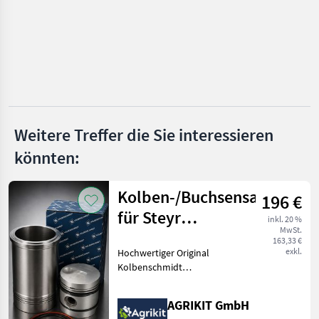
New Holland
John Deere
Massey Ferguson
Renault
Weitere Treffer die Sie interessieren
Deutz-Fahr
könnten:
Alle 18
anzeigen
Kolben-/Buchsensatz
196 €
MARKTPLATZ
für Steyr
inkl. 20 %
Marktplatz
Händlerangebote
Kleinanzeigen
MwSt.
Baureihe 13
163,33 €
exkl.
Hochwertiger Original
Kolbenschmidt
Kolben-/Buchsensatz für
Steyr Baureihe 13 Unser
AGRIKIT GmbH
hochwertiger