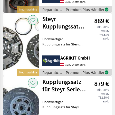
Kolben-/Buchsensatz in
3950 Dietmanns
Original Kolbenschmidt (KS)
Reparatur
Premium Plus Händler
Neumaschine
Qualität eigne
und
Steyr
889 €
Ersatzteile
/ Steyr
Kupplungssatz
inkl. 20 %
MwSt.
mit BCC-
740,83 €
exkl.
Hochwertiger
Kupplungsscheibe
Kupplungssatz für Steyr
und Lindner Traktoren
Unser hochwertiger
AGRIKIT GmbH
Kupplungssatz eignet sich
ideal für die fachgerechte
3950 Dietmanns
Reparatur oder
Reparatur
Premium Plus Händler
Neumaschine
Instandsetzung d
und
Kupplungssatz
879 €
Ersatzteile
/ Steyr
für Steyr Serie
inkl. 20 %
MwSt.
900 & Lindner
732,50 €
exkl.
Hochwertiger
Geot
Kupplungssatz für Steyr
und Lindner Traktoren