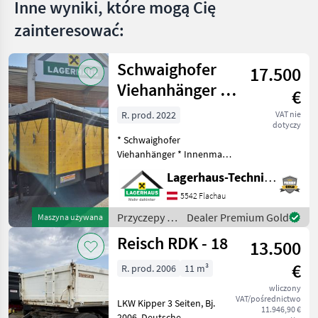
Inne wyniki, które mogą Cię
zainteresować:
Schwaighofer
17.500
Viehanhänger /
€
Viehhänger VAH
R. prod. 2022
VAT nie
dotyczy
500
* Schwaighofer
Viehanhänger * Innenmaß
5x2, 3 * hydraulische
Lagerhaus-Technik Flachau
Heckklappe mit
Außenbedienung und
5542 Flachau
Drosselventilen * Deichsel
Przyczepy /
Dealer Premium Gold
Maszyna używana
hydraulisch Ausschiebbar
Schwaighofer
Reisch RDK - 18
mit hydraulische
13.500
€
R. prod. 2006
11 m³
wliczony
VAT/pośrednictwo
LKW Kipper 3 Seiten, Bj.
11.946,90 €
2006, Deutsche