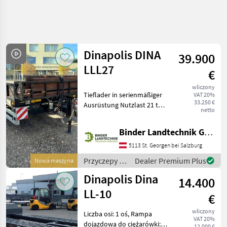
Uściślij
wyszukiwanie
Dinapolis DINA
39.900
Kategoria
Kraj
Filtry
4
1
LLL27
€
wliczony
Pokaż 2
AKTUALNA
Tieflader in serienmäßiger
Zresetuj
VAT 20%
ŚCIEŻKA
wyników
33.250 €
Ausrüstung Nutzlast 21 to
netto
technika
Geschwindigkeit max. 50
rolnicza
km/h Länge der Plattform
Binder Landtechnik GmbH & CoKG
6500 mm Länge des
Przyczepy
geneigten Hecks 1700 mm
5113 St. Georgen bei Salzburg
Niskopodwoziowe
Breite der Pla
Przyczepy /
Dealer Premium Plus
Nowa maszyna
Dinapolis
Dinapolis
Dinapolis Dina
14.400
WYBIERZ
LL-10
KATEGORIĘ
€
wliczony
Liczba osi: 1 oś, Rampa
Dinapolis
VAT 20%
dojazdowa do ciężarówki:
12.000 €