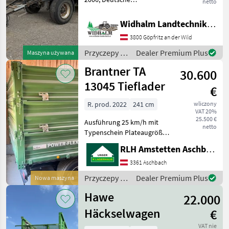
netto
Zulassungspapiere,
Luftfederung, Plattform 5,
Widhalm Landtechnik GmbH
10mx 2, 40m innen,
3800 Göpfritz an der Wild
Nabudowa: Aluminium,
Liczba osi: 2 osie, Wywrotka
Przyczepy /
Dealer Premium Plus
Maszyna używana
3 stronna, Hamu
Reisch
Brantner TA
30.600
13045 Tieflader
€
R. prod. 2022
241 cm
wliczony
VAT 20%
25.500 €
Ausführung 25 km/h mit
netto
Typenschein Plateaugröße
4448 x 2410 x 1800 mm
RLH Amstetten Aschbach
Stahlbordwände 600 mm
Stahlaufsatzwände 2 x 600
3361 Aschbach
mm Werkzeugkasten
Przyczepy /
Dealer Premium Plus
Nowa maszyna
Klappabstützungen hinten
Brantner
Hawe
22.000
Häckselwagen
€
VAT nie