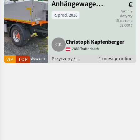
Anhängewagen
€
3-Seitenkipper,
VAT nie
R. prod. 2018
dotyczy
Stara cena
MwSt.
32.000 €
ausweisbar
Christoph Kapfenberger
2881 Trattenbach
Przyczepy /
1 miesiąc online
VIP
TOP
Ogłoszenie
Przyczepy wywrotki