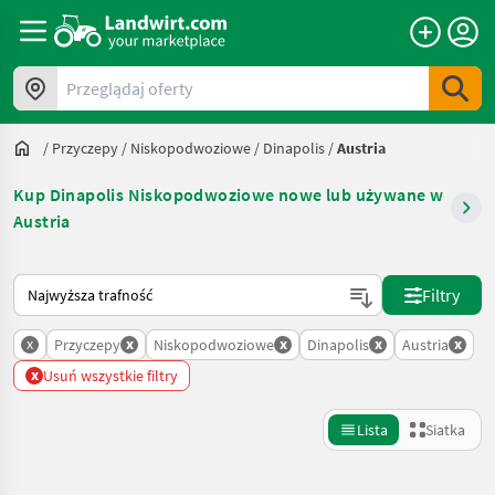
Przeglądaj oferty
/
Przyczepy
/
Niskopodwoziowe
/
Dinapolis
/
Austria
Kup Dinapolis Niskopodwoziowe nowe lub używane w
Austria
Tak sortuje się na Landwirt.com
Filtry
x
x
x
x
x
Przyczepy
Niskopodwoziowe
Dinapolis
Austria
x
Usuń wszystkie filtry
Lista
Siatka