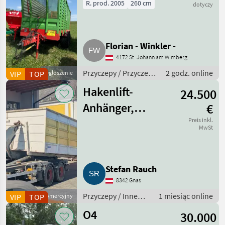
R. prod. 2005
260 cm
dotyczy
Florian - Winkler -
4172 St. Johann am Wimberg
Przyczepy / Przyczepy
2 godz. online
VIP
TOP
Ogłoszenie
z przesuwną ścianą
Hakenlift-
24.500
Anhänger,
€
Abrollkipper,
Preis inkl.
MwSt
DRAXLER-
MARELL MA26.70
Stefan Rauch
8342 Gnas
Przyczepy / Inne
1 miesiąc online
VIP
Dostawca komercyjny
TOP
przyczepy
O4
30.000