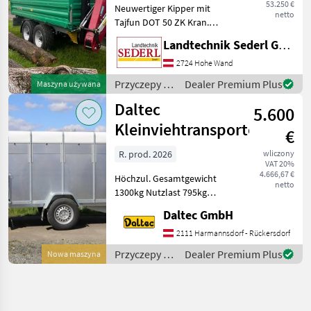
53.250 €
Neuwertiger Kipper mit
netto
Tajfun DOT 50 ZK Kran.
Kran mit Euro-
Landtechnik Sederl GmbH
Drehhebelsteuerung 4, 5 to.
Rotator und Holzgreifer GR
2724 Hohe Wand
130 Pendelbremse Flap
Przyczepy /
Dealer Premium Plus
Maszyna używana
Down Abstützung Kranse
Demmler
Daltec
5.600
Kleinviehtransporter
€
R. prod. 2026
wliczony
VAT 20%
4.666,67 €
Höchzul. Gesamtgewicht
netto
1300kg Nutzlast 795kg
Innenmaße:
Daltec GmbH
2580x1400x1480
Außenmasse:
2111 Harmannsdorf - Rückersdorf
4160x1910x2120 Reifen
Przyczepy /
Dealer Premium Plus
Nowa maszyna
185R14C 1 Achse Aufbau •
Daltec
Stahlblechwände • Pol