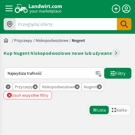
Przeglądaj oferty
/
Przyczepy
/
Niskopodwoziowe
/
Nugent
Kup Nugent Niskopodwoziowe nowe lub używane
Tak sortuje się na Landwirt.com
Filtry
x
x
x
x
Przyczepy
Niskopodwoziowe
Nugent
x
Usuń wszystkie filtry
Lista
Siatka