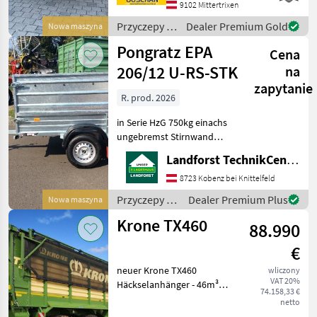
9102 Mittertrixen
3850x1820mm -
Pendelaufsatzwand -
Przyczepy /
Dealer Premium Gold
Nowa maszyna
Grundbordwand 500mm
Pühringer
Pongratz EPA
mit Hebefede
Cena
206/12 U-RS-STK
na
zapytanie
R. prod. 2026
in Serie HzG 750kg einachs
ungebremst Stirnwand
klappbar Aufsatzwände
Landforst TechnikCenter Knittelfeld
600mm Flachplane grau
inkl. 2Stk.
8723 Kobenz bei Knittelfeld
Rohrabstellstützen Um
Przyczepy /
Dealer Premium Plus
Nowa maszyna
Ihnen unnötige Wartezeiten
Pongratz
Krone TX460
oder Wegst
88.990
€
neuer Krone TX460
wliczony
VAT 20%
Häckselanhänger - 46m³
74.158,33 €
Fassungsvermögen - hydr.
netto
Austragung - gelenkte