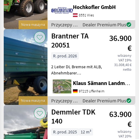
Hinterachse -
Hochkofler GmbH
Untenanhängung - K80-
8551 Wies
Kugelkopfkupplung -
Hydraulische
Przyczepy /
Dealer Premium Plus
Nowa maszyna
Krone
Brantner TA
36.900
20051
€
R. prod. 2026
wliczony
VAT 19%
31.008,40 €
2 Leiter DL Bremse mit ALB,
netto
Abnehmbarer
Lampenschutz, autom.
Klaus Sämann Landmaschinen Fachbetrieb GmbH
Anhängekupplung, Öl und
Luft hinten, Planenaufbau
97215 Uffenheim
mit Rollplane,
Przyczepy /
Dealer Premium Plus
Nowa maszyna
Bedienplattform,
Brantner
Demmler TDK
Bordwände mit Powerfle
63.900
140
€
R. prod. 2025
12 m³
wliczony
VAT 20%