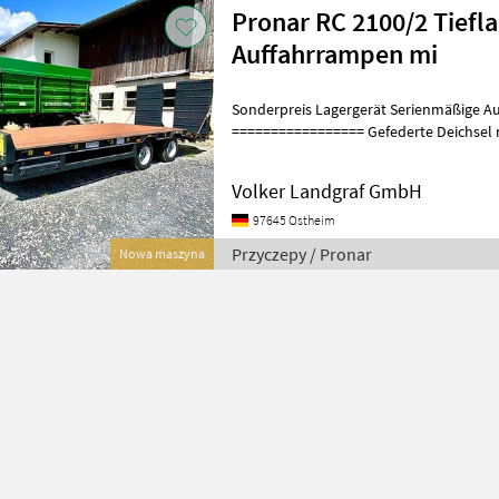
Pronar RC 2100/2 Tiefla
Auffahrrampen mi
Sonderpreis Lagergerät Serienmäßige Ausstattung:
================= Gefederte Deichsel
Zugöse Ø40 
Volker Landgraf GmbH
97645 Ostheim
Przyczepy / Pronar
Nowa maszyna