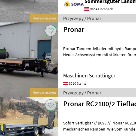
Sommersguter Land
8654 Fischbach
Przyczepy / Pronar
Nowa maszyna
Pronar
Pronar Tandemtieflader mit hydr. Rampen, Rampenverbreite
Neues Achsensystem mit stärkeren Bremse und 60 km/h Ausführung,
Werkzeugkasten. Auf Wunsch COC sofo
Maschinen Schattinger
8510 Stainz
Przyczepy / Pronar
Nowa maszyna
Pronar RC2100/2 Tiefla
Sofort Verfügbar // B093 // Pronar RC210
mechanischen Rampen. Wie vom Kunden, in einem Top Zustand.
Ausstattung & Details: - Zul. Gesamtgew