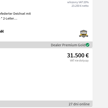
wliczony VAT 20%
23.250 € netto
efederter Deichsel mit
 2-Leiter
age mit ALB, Trommelbremse 300x135 *
bH
Dealer Premium Gold
31.500 €
VAT nie dotyczy
27 dni online