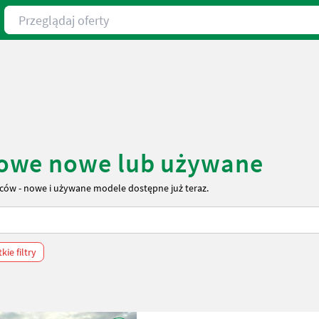
Przeglądaj oferty
owe nowe lub używane
ów - nowe i używane modele dostępne już teraz.
ie filtry