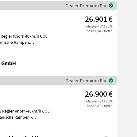
Dealer Premium Plus
26.901 €
wliczony VAT 20%
22.417,50 € netto
m, gefederte Deichsel,
k GmbH
Dealer Premium Plus
26.900 €
wliczony VAT 20%
22.416,67 € netto
LB Regler Knorr -40km/h COC
 De