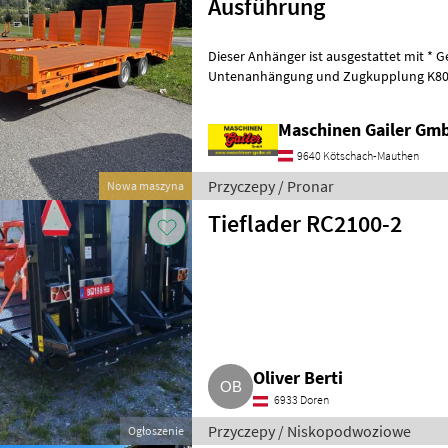
Ausführung
Dieser Anhänger ist ausgestattet mit * G
Untenanhängung und Zugkupplung K80 *
Druckluftbremsanl
Maschinen Gailer Gm
9640 Kötschach-Mauthen
Przyczepy / Pronar
Nowa maszyna
Tieflader RC2100-2
Oliver Berti
6933 Doren
Przyczepy / Niskopodwoziowe
Ogłoszenie