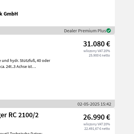
ik GmbH
Dealer Premium Plus
31.080 €
wliczony VAT 20%
25.900 € netto
hydr. Stützfuß, 40 oder
02-05-2025 15:42
er RC 2100/2
26.990 €
wliczony VAT 20%
22.491,67 € netto
e Daten: