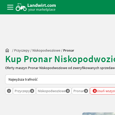
/
Przyczepy
/
Niskopodwoziowe
/
Pronar
Kup Pronar Niskopodwozi
Oferty maszyn Pronar Niskopodwoziowe od zweryfikowanych sprzedawc
Tak sortuje się na Landwirt.com
x
x
x
x
x
Przyczepy
Niskopodwoziowe
Pronar
Usuń wszystk