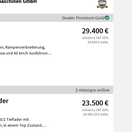
maschinen GmbH
Dealer Premium Gold
29.400 €
wliczony VAT 20%
24.500 € netto
rung,
rt
2 miesiące online
der
23.500 €
wliczony VAT 20%
19.583,33 € netto
0/2 Tieflader mit
i