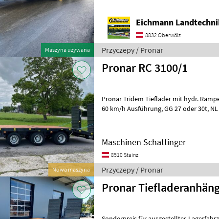
Eichmann Landtechn
8832 Oberwölz
Przyczepy / Pronar
Maszyna używana
Pronar RC 3100/1
Pronar Tridem Tieflader mit hydr. Rampe und 
60 km/h Ausführung, GG 27 oder 30t, NL ca. 24t..3 Achse ist
Nachlenkachse automatisch. Achse ist
Maschinen Schattinger
8510 Stainz
Przyczepy / Pronar
Nowa maszyna
Pronar Tiefladeranhäng
Sonderpreis für ausgestelltes Lagerfahrzeug!! Technisch