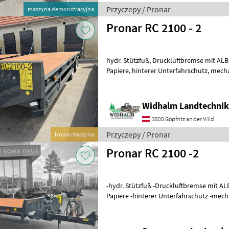
Przyczepy / Pronar
maszyna demonstracyjna
Pronar RC 2100 - 2
hydr. Stützfuß, Druckluftbremse mit ALB Regler Knorr, 40km/h COC
Papiere, hinterer Unterfahrschutz, mechanische Rampen,
Trommelbremse 300x135m
Widhalm Landtechni
3800 Göpfritz an der Wild
Przyczepy / Pronar
Nowa maszyna
Pronar RC 2100 -2
-hydr. Stützfuß -Druckluftbremse mit A
Papiere -hinterer Unterfahrschutz -mechanische Rampen -
Trommelbremse 300x135mm -gefederte