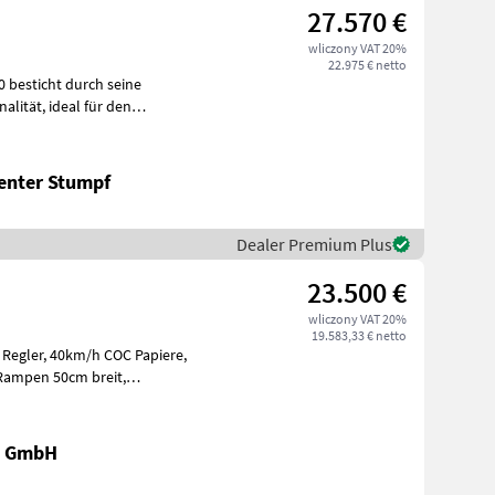
27.570 €
wliczony VAT 20%
22.975 € netto
al für den
l i
enter Stumpf
Dealer Premium Plus
23.500 €
wliczony VAT 20%
19.583,33 € netto
gefederte Deich
k GmbH