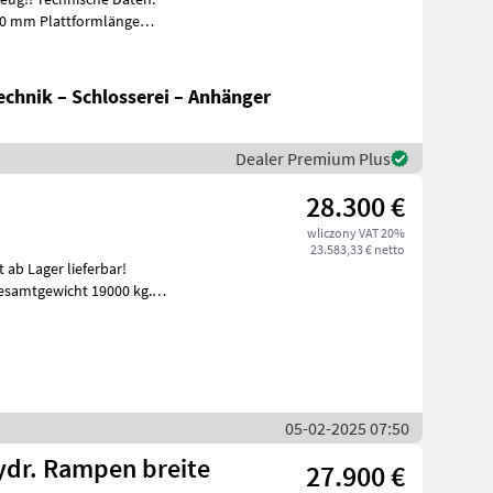
20 mm Plattformlänge
ge
chnik – Schlosserei – Anhänger
Dealer Premium Plus
28.300 €
wliczony VAT 20%
23.583,33 € netto
esamtgewicht 19000 kg.
05-02-2025 07:50
ydr. Rampen breite
27.900 €