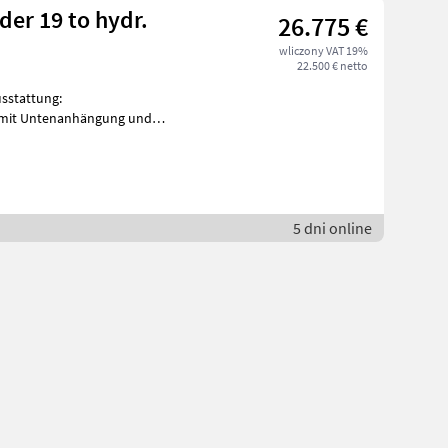
der 19 to hydr.
26.775 €
wliczony VAT 19%
22.500 € netto
 mit Untenanhängung und
Mechanischer Stützfuß, klappbar (ohne Höh
5 dni online