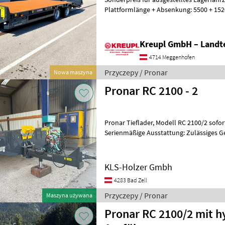
Plattformlänge + Absenkung: 5500 + 15
(Gesamt): 7020 mm* Auffahrrampenlän
Kreupl GmbH – Landte
4714 Meggenhofen
Przyczepy / Pronar
Nowa maszyna
Pronar RC 2100 - 2
Pronar Tieflader, Modell RC 2100/2 sofort ab Lager lieferbar!
Serienmäßige Ausstattung: Zulässiges G
Tandemachse mit Zwillingsräder Tro
KLS-Holzer Gmbh
4283 Bad Zell
Przyczepy / Pronar
Maszyna używana
Pronar RC 2100/2 mit h