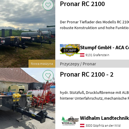
Pronar RC 2100
Der Pronar Tieflader des Modells RC 2100 besticht durch seine
robuste Konstruktion und hohe Funktionalität, ide
Transport schwerer Lasten. Dieses Model
Stumpf GmbH - ACA C
9131 Grafenstein
Przyczepy / Pronar
Nowa maszyna
Pronar RC 2100 - 2
hydr. Stützfuß, Druckluftbremse mit ALB Regler, 40km/h COC Papiere,
hinterer Unterfahrschutz, mechanische Rampen 50cm breit,
Trommelbremse 300x135mm, 
Widhalm Landtechni
3800 Göpfritz an der Wild