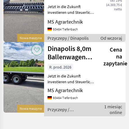
VAT 19%
14.369,75 €
Jetzt in die Zukunft
netto
investieren und Steuerlich
profitieren ! Mit je 30%
MS Agrartechnik
Sonderabschreibung in den
ersten drei Jahren möglich
93464 Tiefenbach
! Keine komplizierten
Przyczepy / Dinapolis
Od wczoraj
Nowa maszyna
Förderanträge ! –
Dinapolis 8,0m
Cena
Ballenwagen
na
zapytanie
Hydraulisch
R. prod. 2026
absenkbare
Jetzt in die Zukunft
Rampen D
investieren und Steuerlich
profitieren ! Mit je 30%
MS Agrartechnik
Sonderabschreibung in den
93464 Tiefenbach
ersten drei Jahren möglich
! Keine komplizierten
1 miesiąc
Nowa maszyna
Przyczepy /
Förderanträge ! –
online
Dinapolis