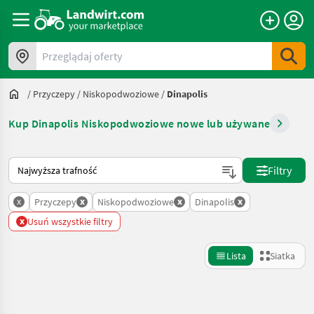
Przeglądaj oferty
/
Przyczepy
/
Niskopodwoziowe
/
Dinapolis
Kup Dinapolis Niskopodwoziowe nowe lub używane
Tak sortuje się na Landwirt.com
Filtry
x
x
x
x
Przyczepy
Niskopodwoziowe
Dinapolis
x
Usuń wszystkie filtry
Lista
Siatka