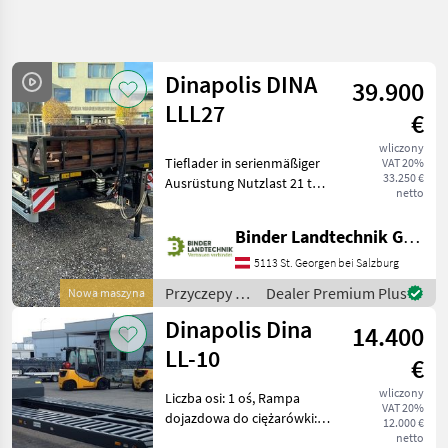
Uściślij
wyszukiwanie
Dinapolis DINA
39.900
Kategoria
Kraj
Filtry
4
LLL27
€
wliczony
Pokaż 5
AKTUALNA
Tieflader in serienmäßiger
Zresetuj
VAT 20%
ŚCIEŻKA
wyników
33.250 €
Ausrüstung Nutzlast 21 to
netto
technika
Geschwindigkeit max. 50
rolnicza
km/h Länge der Plattform
Binder Landtechnik GmbH & CoKG
6500 mm Länge des
Przyczepy
geneigten Hecks 1700 mm
5113 St. Georgen bei Salzburg
Niskopodwoziowe
Breite der Pla
Przyczepy /
Dealer Premium Plus
Nowa maszyna
Dinapolis
Dinapolis
Dinapolis Dina
14.400
WYBIERZ
LL-10
KATEGORIĘ
€
wliczony
Liczba osi: 1 oś, Rampa
Dinapolis
VAT 20%
dojazdowa do ciężarówki:
12.000 €
Hydrauliczny, Hamulec:
netto
Möslein