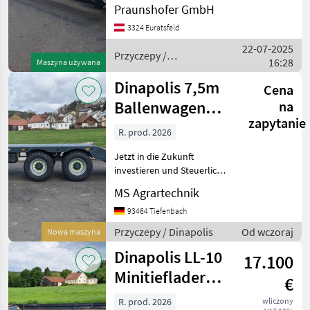
Hamulec pneumatyczny
Praunshofer GmbH
Przyczepy
Fliegl
3324 Euratsfeld
Niskopodwoziowe
22-07-2025
Przyczepy /
Pronar
16:28
Maszyna używana
Dinapolis
Dinapolis 7,5m
Cena
Müller-Mitteltal
Ballenwagen
na
zapytanie
Humbaur
Hydraulisch
R. prod. 2026
absenkbare
Pokaż
Jetzt in die Zukunft
wszystkie
Rampe Dr
investieren und Steuerlich
23
profitieren ! Mit je 30%
MS Agrartechnik
Sonderabschreibung in den
MARKETPLACE
ersten drei Jahren möglich
93464 Tiefenbach
! Keine komplizierten
Oferty
Ogłoszenia
Przyczepy / Dinapolis
Od wczoraj
Marketplace
Nowa maszyna
Förderanträge ! –
dealerów
drobne
Dinapolis LL-10
17.100
Minitieflader
€
Plattform
R. prod. 2026
wliczony