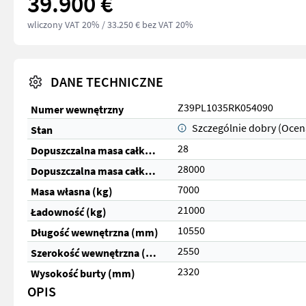
39.900 €
wliczony VAT 20%
/ 33.250 € bez VAT 20%
DANE TECHNICZNE
Z39PL1035RK054090
Numer wewnętrzny
Szczególnie dobry (Ocen
Stan
28
Dopuszczalna masa całkowita (t)
28000
Dopuszczalna masa całkowita (kg)
7000
Masa własna (kg)
21000
Ładowność (kg)
10550
Długość wewnętrzna (mm)
2550
Szerokość wewnętrzna (mm)
2320
Wysokość burty (mm)
OPIS