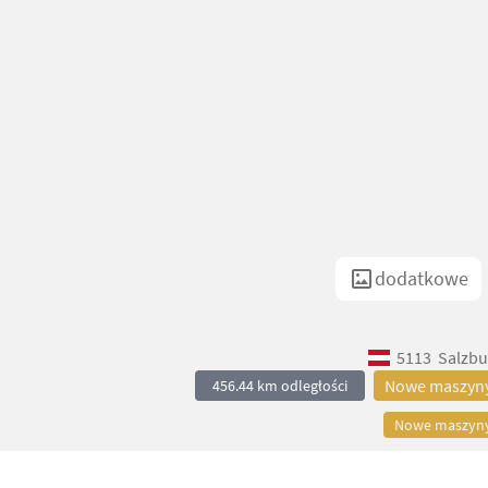
dodatkowe
5113
Salzbu
Nowe maszyn
456.44 km odległości
Nowe maszyn