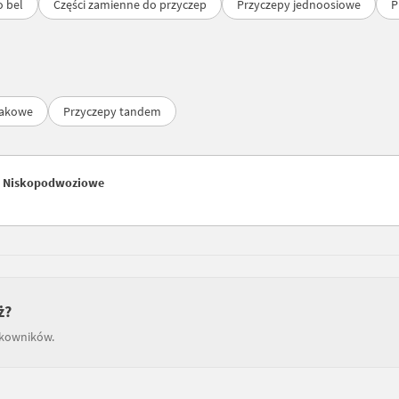
o bel
Części zamienne do przyczep
Przyczepy jednoosiowe
P
hakowe
Przyczepy tandem
 / Niskopodwoziowe
ż?
tkowników.