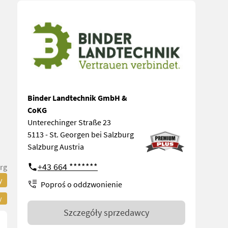
Binder Landtechnik GmbH &
CoKG
Unterechinger Straße 23
5113 - St. Georgen bei Salzburg
Salzburg Austria
+43 664 *******
rg
y
Poproś o oddzwonienie
y
Szczegóły sprzedawcy