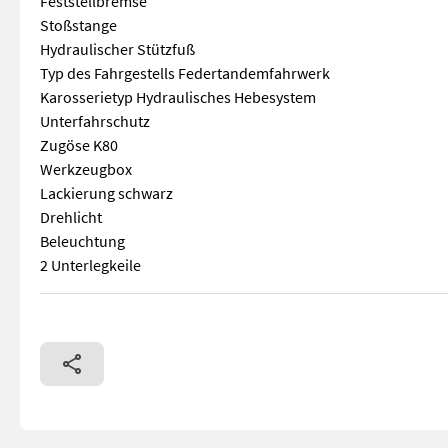
Feststellbremse
Stoßstange
Hydraulischer Stützfuß
Typ des Fahrgestells Federtandemfahrwerk
Karosserietyp Hydraulisches Hebesystem
Unterfahrschutz
Zugöse K80
Werkzeugbox
Lackierung schwarz
Drehlicht
Beleuchtung
2 Unterlegkeile
Tieflader in serienmäßiger Ausrüstung Nutzlast 21 to Gesch