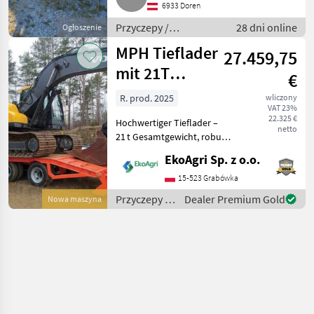
6933 Doren
Przyczepy /
28 dni online
Ogłoszenie
Niskopodwoziowe
MPH Tieflader
27.459,75
mit 21T
€
Gesamtgewich
R. prod. 2025
wliczony
VAT 23%
22.325 €
Hochwertiger Tieflader –
netto
21 t Gesamtgewicht, robust
und vielseitig einsetzbar
EkoAgri Sp. z o.o.
Dieser hochwertige
Tieflader mit einem
15-523 Grabówka
zulässigen Gesamtgewicht
Przyczepy /
Dealer Premium Gold
Nowa maszyna
von 21.000 kg ist di
MPH