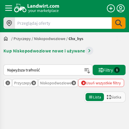
Przeglądaj oferty
/
Przyczepy
/
Niskopodwoziowe
/
Chx_hys
Kup Niskopodwoziowe nowe i używane
Tak sortuje się na Landwirt.com
Filtry
1
x
x
x
x
Przyczepy
Niskopodwoziowe
Usuń wszystkie filtry
Lista
Siatka
Uściślij