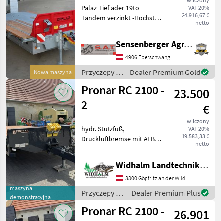
wliczony
Palaz Tieflader 19to
VAT 20%
24.916,67 €
Tandem verzinkt -Höchst
netto
zul. Gesamtgewicht 19000
kg -Eigengewicht 3860 kg -
Sensenberger Agrar-Technik
Stützlast 3000 kg -Nutzlast
15000 kg -2 x 10 Tonnen
4906 Eberschwang
Achse -Hydr
Przyczepy /
Dealer Premium Gold
Nowa maszyna
Sonstige
Pronar RC 2100 -
23.500
2
€
wliczony
hydr. Stützfuß,
VAT 20%
19.583,33 €
Druckluftbremse mit ALB
netto
Regler, 40km/h COC
Papiere, hinterer
Widhalm Landtechnik GmbH
Unterfahrschutz,
mechanische Rampen 50cm
3800 Göpfritz an der Wild
breit, Trommelbremse
maszyna
Przyczepy /
Dealer Premium Plus
300x135mm, gefederte
demonstracyjna
Pronar
Deich
Pronar RC 2100 -
26.901