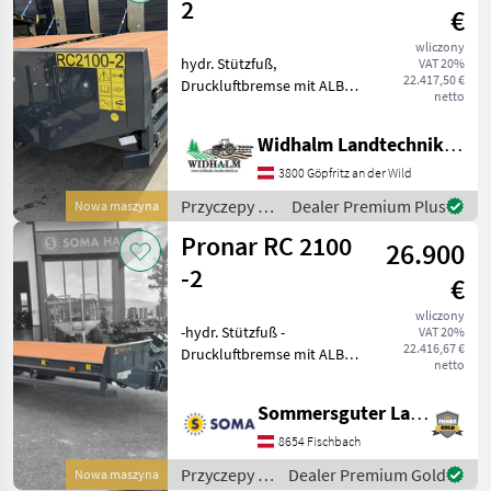
2
€
wliczony
hydr. Stützfuß,
VAT 20%
22.417,50 €
Druckluftbremse mit ALB
netto
Regler Knorr, 40km/h COC
Papiere, hinterer
Widhalm Landtechnik GmbH
Unterfahrschutz,
mechanische Rampen,
3800 Göpfritz an der Wild
Trommelbremse
Przyczepy /
Dealer Premium Plus
Nowa maszyna
300x135mm, gefederte
Pronar
Deichsel,
Pronar RC 2100
26.900
-2
€
wliczony
-hydr. Stützfuß -
VAT 20%
22.416,67 €
Druckluftbremse mit ALB
netto
Regler Knorr -40km/h COC
Papiere -hinterer
Sommersguter Landmaschinen GmbH
Unterfahrschutz -
mechanische Rampen -
8654 Fischbach
Trommelbremse
Przyczepy /
Dealer Premium Gold
Nowa maszyna
300x135mm -gefederte De