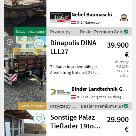
podpierająca,
Automatyczna ściana tylna,
Nebel Baumaschinen
Hydrauliczna blokada ścian
8424 Gabersdorf
kabiny Przyczepy
Niskopodwoziowe
Przyczepy /
Dealer Premium Gold
Maszyna używana
Fliegl
Dinapolis DINA
39.900
LLL27
€
wliczony
Tieflader in serienmäßiger
VAT 20%
33.250 €
Ausrüstung Nutzlast 21 to
netto
Geschwindigkeit max. 50
km/h Länge der Plattform
Binder Landtechnik GmbH & CoKG
6500 mm Länge des
geneigten Hecks 1700 mm
5113 St. Georgen bei Salzburg
Breite der Pla
Przyczepy /
Dealer Premium Plus
Nowa maszyna
Dinapolis
Sonstige Palaz
29.900
Tieflader 19to
€
Tandem verzinkt