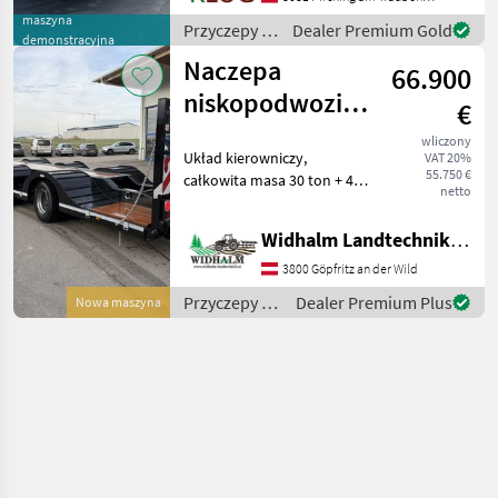
(34to möglich) -
maszyna
Przyczepy /
Dealer Premium Gold
Eigengewicht ca. 7.050kg
demonstracyjna
Stronga
Naczepa
66.900
niskopodwoziowa
€
Chieftain 34to
wliczony
Układ kierowniczy,
VAT 20%
55.750 €
całkowita masa 30 ton + 4
netto
tony obciążenia
wspierającego, opony
Widhalm Landtechnik GmbH
bliźniacze, poszerzenia,
światła ostrzegawcze LED,
3800 Göpfritz an der Wild
zawieszenie pneumatyczne,
Przyczepy /
Dealer Premium Plus
Nowa maszyna
wysuwa
Chieftain