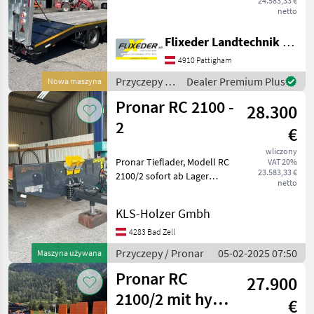
24.583,33 €
Stützlast) mit K80 40km/h
netto
COC Dokumente auch für
Gewerbe mit
Flixeder Landtechnik GmbH
Deichselfederung mit
4910 Pattigham
hydraulischen Rampen
750mm breit m
Przyczepy /
Dealer Premium Plus
Nowa maszyna
Chieftain
Pronar RC 2100 -
28.300
2
€
wliczony
Pronar Tieflader, Modell RC
VAT 20%
23.583,33 €
2100/2 sofort ab Lager
netto
lieferbar! Serienmäßige
Ausstattung: Zulässiges
KLS-Holzer Gmbh
Gesamtgewicht 19000 kg.
Tandemachse mit
4283 Bad Zell
Zwillingsräder Tro
Przyczepy / Pronar
05-02-2025 07:50
Maszyna używana
Pronar RC
27.900
2100/2 mit hydr.
€