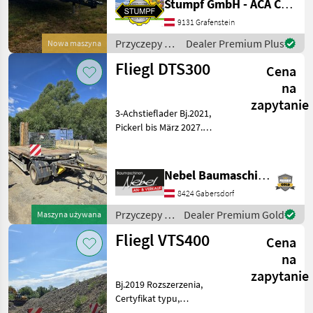
Stumpf GmbH - ACA Center Stumpf
Transport schwerer Lasten.
Fliegl
2
9131 Grafenstein
Dieses Modell i
Przyczepy /
Dealer Premium Plus
Nowa maszyna
Stronga
2
Pronar
Fliegl DTS300
Cena
Dinapolis
1
na
zapytanie
Pokaż
3-Achstieflader Bj.2021,
wszystkie
Pickerl bis März 2027.
7
Rozszerzenia, Certyfikat
typu, Hydrauliczna noga
MARKETPLACE
podpierająca,
Nebel Baumaschinen
Automatyczna ściana tylna,
Oferty
Ogłoszenia
Marketplace
8424 Gabersdorf
Hydrauliczna blokada ścian
dealerów
drobne
kabin
Przyczepy /
Dealer Premium Gold
Maszyna używana
Fliegl
Fliegl VTS400
Cena
na
zapytanie
Bj.2019 Rozszerzenia,
Certyfikat typu,
Hydrauliczna noga