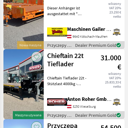
Rampen breite
wliczony
Dieser Anhänger ist
VAT 20%
Ausführung
23.250 €
ausgestattet mit *
netto
Gefederter Deichsel mit
Untenanhängung und
Maschinen Gailer GmbH
Zugkupplung K80 * 2-Leiter
Druckluftbremsanlage mit
9640 Kötschach-Mauthen
ALB, Trommelbremse
Przyczepy /
Dealer Premium Gold
Nowa maszyna
300x135 *
Pronar
Chieftain 22t
31.000
Tieflader
€
wliczony
Chieftain Tieflader 22t -
VAT 20%
25.833,33 €
Stützlast 4000kg -
netto
Zwillingsbereifung 235/75
R17, 5 -Led Beleuchtung -
Anton Roher GmbH (ACA Center Roher)
Led Blitzer in den Rampen -
Deichselfederung -K80
3250 Wieselburg
Anhängung -Dr
Przyczepy /
Dealer Premium Gold
Maszyna używana
Chieftain
Przyczepa
54.500