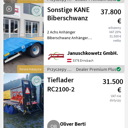
Sonstige
Sonstige KANE
37.800
Biberschwanz
€
wliczony
2 Achs Anhänger
VAT 20%
31.500 €
Biberschwanz Anhänger
netto
Plateau: 8, 00 m
Gesamtlänge ohne Deichsel
Januschkowetz GmbH.
Gesamtänge: 9, 4 m Breite
2, 5 m Plateauhöhe: 965
3376 Ennsbach
mm 300 x 135 mm
Przyczepy /
Dealer Premium Plus
Nowa maszyna
Druckluft- + H
Sonstige
Tieflader
31.500
RC2100-2
€
VAT nie
dotyczy
Oliver Berti