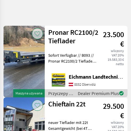
Pronar RC2100/2
23.500
Tieflader
€
wliczony
Sofort Verfügbar // B093 //
VAT 20%
19.583,33 €
Pronar RC2100/2 Tieflader
netto
mit mechanischen Rampen.
Wie vom Kunden, in einem
Eichmann Landtechnik GmbH
Top Zustand. Ausstattung
& Details: - Zul. Gesamtgewi
8832 Oberwölz
Przyczepy /
Dealer Premium Plus
Maszyna używana
Pronar
Chieftain 22t
29.500
€
neuer Tieflader mit 22t
wliczony
VAT 20%
Gesamtgewicht (bei 4T