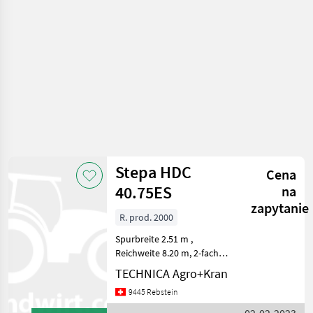
Stepa HDC
Cena
40.75ES
na
zapytanie
R. prod. 2000
Spurbreite 2.51 m ,
Reichweite 8.20 m, 2-fach
Teleskop inkl.
TECHNICA Agro+Kran
Greiferverbreiterung,
9445 Rebstein
Endlos, Schoppeinrichtung,
Eurosteuerung Przenośniki