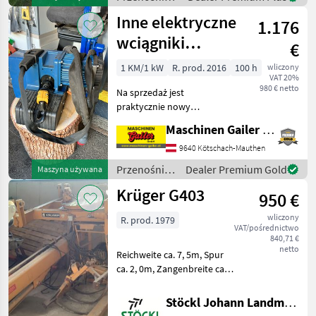
/ Maraton
Inne elektryczne
1.176
wciągniki
€
łańcuchowe
1 KM/1 kW
R. prod. 2016
100 h
wliczony
VAT 20%
Demag Blue
980 € netto
Na sprzedaż jest
praktycznie nowy
elektryczny wciągnik
Maschinen Gailer GmbH
łańcuchowy marki Demag
Blue o udźwigu 250 kg i
9640 Kötschach-Mauthen
skoku haka wynoszącym 5
Przenośniki
Dealer Premium Gold
Maszyna używana
m. Do montażu
/ Sonstige
Krüger G403
przewidziano zawieszenie
950 €
wliczony
R. prod. 1979
VAT/pośrednictwo
840,71 €
netto
Reichweite ca. 7, 5m, Spur
ca. 2, 0m, Zangenbreite ca.
1, 2m, ohne Schienen, wie
steht- unrepariert, Standort
Stöckl Johann Landmaschinen GesmbH & Co KG
Westendorf (C) Przenośniki