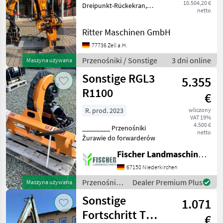
10.504,20 €
Dreipunkt-Rückekran,
netto
gebraucht S/N:
11.DK45.0111 Baujahr
Ritter Maschinen GmbH
11/2011 Rotator 45 kN
Holzgreifer B1600
77736 Zell a.H.
Rückeschild 1, 5 m
Przenośniki / Sonstige
3 dni online
Maszyna używana
Steuerblock mit 1 Joystick
Sonstige RGL3
5.355
R1100
€
R. prod. 2023
wliczony
VAT 19%
4.500 €
________ Przenośniki
netto
Żurawie do forwarderów
Fischer Landmaschinen GmbH
67150 Niederkirchen
Przenośniki
Dealer Premium Plus
Maszyna używana
/ Sonstige
Sonstige
1.071
Fortschritt T
€