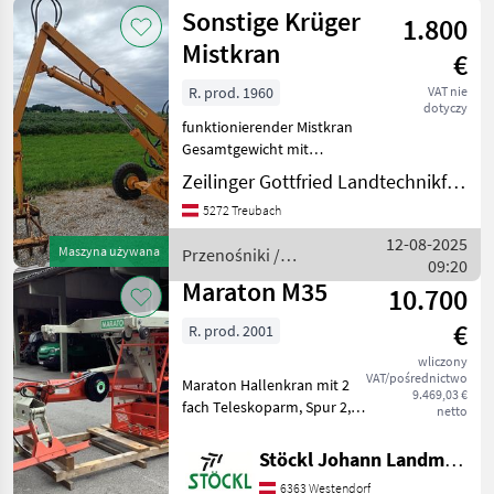
/ Sonstige
Sonstige Krüger
1.800
Mistkran
€
R. prod. 1960
VAT nie
dotyczy
funktionierender Mistkran
Gesamtgewicht mit
Belastung: 1390 Ölfüllung:
Zeilinger Gottfried Landtechnikfachbetrieb
25-28Liter Achslast 2800kg
5272 Treubach
Höchstgeschwindigkeit: 6
Km7h Baujahr 1960
12-08-2025
Maszyna używana
Przenośniki /
Przenośniki Żuraw
09:20
Sonstige
Maraton M35
10.700
€
R. prod. 2001
wliczony
VAT/pośrednictwo
Maraton Hallenkran mit 2
9.469,03 €
fach Teleskoparm, Spur 2,
netto
0m, Joysticksteuerung und
Fußpedale,
Stöckl Johann Landmaschinen GesmbH & Co KG
Schoppeinrichtung,
6363 Westendorf