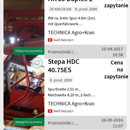
zapytanie
25 KM/18 kW
R. prod. 2006
RW ca. 8.4m Spur 4.4m (2m)
mit Querfahrwerk
Przenośniki Żurawie do
TECHNICA Agro+Kran
forwarderów
9445 Rebstein
10-04-2017
Maszyna używana
Przenośniki /
10:38
Sonstige
Stepa HDC
Cena
40.75ES
na
zapytanie
R. prod. 2000
Spurbreite 2.51 m ,
Reichweite 8.20 m, 2-fach
Teleskop inkl.
TECHNICA Agro+Kran
Greiferverbreiterung,
9445 Rebstein
Endlos, Schoppeinrichtung,
Eurosteuerung Przenośniki
26-09-2016
Maszyna używana
Przenośniki /
Żurawie do forwarderów
11:07
Stepa