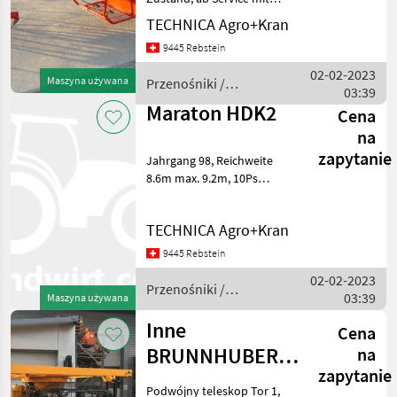
Garantie.----------------------------
TECHNICA Agro+Kran
-----------------------------------------
9445 Rebstein
---------- 3, 1m/t – Kran, Spur
1, 65m, Re
02-02-2023
Maszyna używana
Przenośniki /
03:39
Stepa
Maraton HDK2
Cena
na
zapytanie
Jahrgang 98, Reichweite
8.6m max. 9.2m, 10Ps
Motor, Schoppeinrichtung,
Vollhydr., Spur 2.0m
TECHNICA Agro+Kran
Przenośniki Żurawie do
forwarderów
9445 Rebstein
02-02-2023
Przenośniki /
03:39
Maszyna używana
Maraton
Inne
Cena
BRUNNHUBER
na
zapytanie
LK3 Eurobot II_N
Podwójny teleskop Tor 1,