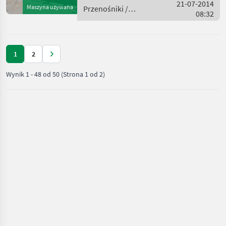
32 - Pilot radiowy - 2x 22 kW
21-07-2014
Maszyna używana
Przenośniki /
zasięg 10m. 15, 0 m/t
08:32
Stepa
1
2
Wynik
1
-
48
od
50
(Strona 1 od 2)