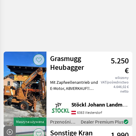
Grasmugg
5.250
Heubagger
€
wliczony
Mit Zapfwellenantrieb und
VAT/pośrednictwo
4.646,02 €
E-Motor, ABVERKAUF!!
netto
Przenośniki Żurawie do
forwarderów
Stöckl Johann Landmaschinen GesmbH & Co KG
6363 Westendorf
Przenośniki
Dealer Premium Plus
Maszyna używana
/ Grasmugg
Sonstige Kran
1.990