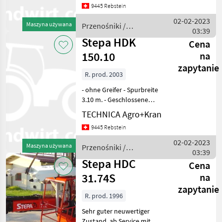
9445 Rebstein
02-02-2023
Maszyna używana
Przenośniki /
03:39
Sonstige
Stepa HDK
Cena
150.10
na
zapytanie
R. prod. 2003
- ohne Greifer - Spurbreite
3.10 m. - Geschlossene
Kabine -
TECHNICA Agro+Kran
Elektrohydraulische
9445 Rebstein
Vorsteuerung - PVG 32 -
Funkfernsteuerung - 2x 22
02-02-2023
Maszyna używana
Przenośniki /
Kw Reichweite
03:39
Stepa
Stepa HDC
Cena
31.74S
na
zapytanie
R. prod. 1996
Sehr guter neuwertiger
Zustand, ab Service mit