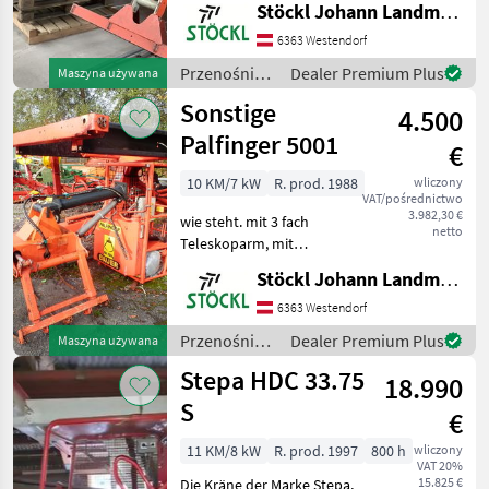
Stöckl Johann Landmaschinen GesmbH & Co KG
sofort verfügbar, A
Przenośniki Żurawie do
6363 Westendorf
forwarderów
Przenośniki
Dealer Premium Plus
Maszyna używana
/ Maraton
Sonstige
4.500
Palfinger 5001
€
10 KM/7 kW
R. prod. 1988
wliczony
VAT/pośrednictwo
3.982,30 €
wie steht. mit 3 fach
netto
Teleskoparm, mit
Schoppeinrichtung,
Stöckl Johann Landmaschinen GesmbH & Co KG
Zangenbreite ca.85cm, Spur
ca. 3, 0m, ohne Schienen,
6363 Westendorf
Standort Westendorf, A
Przenośniki
Dealer Premium Plus
Maszyna używana
Przenośniki Żurawie do
/ Sonstige
Stepa HDC 33.75
forwarde
18.990
S
€
11 KM/8 kW
R. prod. 1997
800 h
wliczony
VAT 20%
15.825 €
Die Kräne der Marke Stepa,