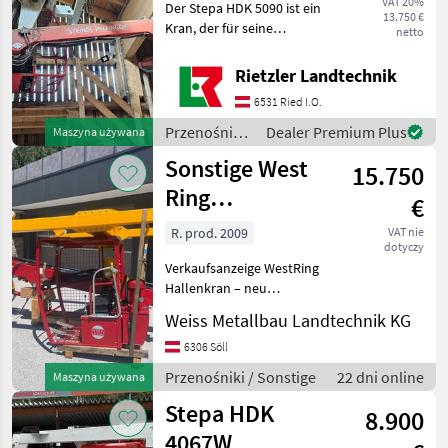
VAT 20%
Der Stepa HDK 5090 ist ein
13.750 €
Kran, der für seine
netto
Zuverlässigkeit und
Leistungsfähigkeit bekannt
Rietzler Landtechnik
ist. Dieses spezielle Modell
6531 Ried I.O.
aus dem Baujahr 2009
bietet eine solide Ko
Przenośniki
Dealer Premium Plus
Maszyna używana
/ Stepa
Sonstige West
15.750
Ring
€
CHK300/75S
R. prod. 2009
VAT nie
dotyczy
Verkaufsanzeige WestRing
Hallenkran – neu
restauriert – Top Zustand
Weiss Metallbau Landtechnik KG
Zum Verkauf steht ein neu
restaurierter Hallenkran
6306 Söll
von WestRing in sehr gutem
Przenośniki / Sonstige
22 dni online
Maszyna używana
technischen u
Stepa HDK
8.900
4067W