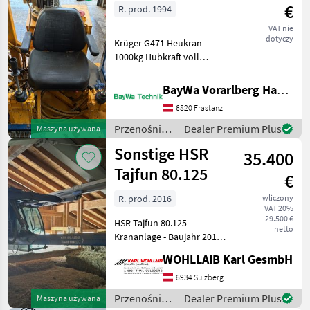
€
R. prod. 1994
VAT nie
dotyczy
Krüger G471 Heukran
1000kg Hubkraft voll
Funktionsfähig Przenośniki
Żurawie do forwarderów
BayWa Vorarlberg HandelsGmbH BayWa Technik
6820 Frastanz
Przenośniki
Dealer Premium Plus
Maszyna używana
/ Krüger
Sonstige HSR
35.400
Tajfun 80.125
€
R. prod. 2016
wliczony
VAT 20%
29.500 €
HSR Tajfun 80.125
netto
Krananlage - Baujahr 2016 -
Spur 3, 50 - elektrische
WOHLLAIB Karl GesmbH
Steuerung - Klimakabine -
Öl-Kühler -
6934 Sulzberg
Endlosschwenkwerk - IPE
Przenośniki
Dealer Premium Plus
Maszyna używana
Fahrwerk - 2x Scheinwer