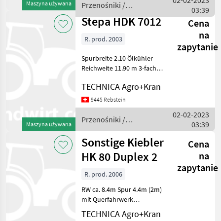
02-02-2023
Maszyna używana
Przenośniki /
Żurawie do forwarderów
03:39
Stepa
Stepa HDK 7012
Cena
na
R. prod. 2003
zapytanie
Spurbreite 2.10 Ölkühler
Reichweite 11.90 m 3-fach
Teleskop inkl.
TECHNICA Agro+Kran
Greiferverbreiterung
Przenośniki Żurawie do
9445 Rebstein
forwarderów
02-02-2023
Przenośniki /
03:39
Maszyna używana
Stepa
Sonstige Kiebler
Cena
HK 80 Duplex 2
na
zapytanie
R. prod. 2006
RW ca. 8.4m Spur 4.4m (2m)
mit Querfahrwerk
Przenośniki Żurawie do
TECHNICA Agro+Kran
forwarderów