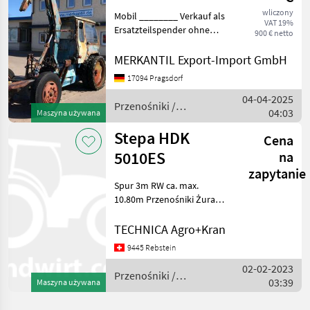
157/2
wliczony
Mobil ________ Verkauf als
VAT 19%
Ersatzteilspender ohne
900 € netto
Anbaugeräte V2 Motor
Przenośniki Żurawie do
MERKANTIL Export-Import GmbH
forwarderów
17094 Pragsdorf
04-04-2025
Przenośniki /
04:03
Maszyna używana
Sonstige
Stepa HDK
Cena
5010ES
na
zapytanie
Spur 3m RW ca. max.
10.80m Przenośniki Żurawie
do forwarderów
TECHNICA Agro+Kran
9445 Rebstein
02-02-2023
Przenośniki /
03:39
Maszyna używana
Stepa