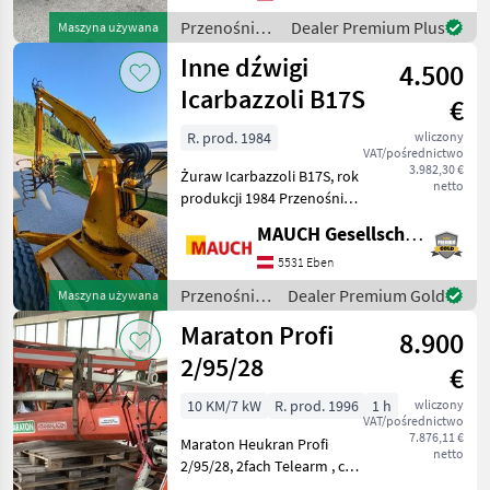
Reichweite ca, 7, 5m,
Standort Westendorf (A)
Przenośniki
Dealer Premium Plus
Maszyna używana
Przenośniki Ż
/ Maraton
Inne dźwigi
4.500
Icarbazzoli B17S
€
R. prod. 1984
wliczony
VAT/pośrednictwo
3.982,30 €
Żuraw Icarbazzoli B17S, rok
netto
produkcji 1984 Przenośniki
Żurawie do forwarderów
MAUCH Gesellschaft m.b.H. & Co.KG, Eben
5531 Eben
Przenośniki
Dealer Premium Gold
Maszyna używana
/ Sonstige
Maraton Profi
8.900
2/95/28
€
10 KM/7 kW
R. prod. 1996
1 h
wliczony
VAT/pośrednictwo
7.876,11 €
Maraton Heukran Profi
netto
2/95/28, 2fach Telearm , ca
9m Reichweite, 3m Spur,