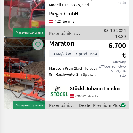
netto
Modell HDC 33.75, sind
bekannt für ihre Robustheit
Rieger GmbH
und Zuverlässigkeit. Dieses
4523 Sierning
spezifische Modell, das im
Jahr 1997 gebaut wurde, ist
03-10-2024
Maszyna używana
Przenośniki /
mit
13:39
Stepa
Maraton
6.700
€
10 KM/7 kW
R. prod. 1994
wliczony
VAT/pośrednictwo
Maraton Kran 2fach Tele, ca
5.929,20 €
8m Reichweite, 2m Spur,
netto
Kabel und Kabelschiene,
wie steht, sofort verfügbar,
Stöckl Johann Landmaschinen GesmbH & Co KG
A Przenośniki Żurawie do
6363 Westendorf
forwarderów
Przenośniki
Dealer Premium Plus
Maszyna używana
/ Maraton