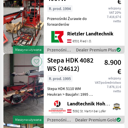
€
R. prod. 1994
wliczony
VAT 20%
7.416,67 €
Przenośniki Żurawie do
netto
forwarderów
Rietzler Landtechnik
6531 Ried I.O.
Przenośniki
Dealer Premium Plus
Maszyna używana
/ Stepa
Stepa HDK 4082
8.900
WS (24612)
€
R. prod. 1995
wliczony
VAT/pośrednictwo
7.876,11 €
Stepa HDK 5110 WM
netto
Heukran > Baujahr: 1995 >
Spurweite: 2 m > Teleskop:
Landtechnik Hohenwarter GmbH
2-fach Teleskop >
Reichweite: 8, 2 m >
5092 St. Martin bei Lofer
Windengreifzug > Greifer:
Przenośniki
Dealer Premium Gold
Maszyna używana
Heugreifer 100 cm > 4 Stück
/ Stepa