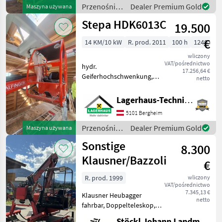
forwarderów
Przenośniki
Dealer Premium Gold
Maszyna używana
/ Sonstige
Stepa HDK6013C
19.500
€
14 KM/10 kW
R. prod. 2011
100 h
1240 cm
wliczony
VAT/pośrednictwo
hydr.
17.256,64 €
Geiferhochschwenkung,
netto
Rotator, Holzbodenzinken,
ohne Schienen und ohne
Lagerhaus-Technik, Kundenmaschinen
Schleifleitung, Reichweite:
5101 Bergheim
12, 4m, Ölkühler, Guter
Zustand, Verfügbar ab ca.
Przenośniki
Dealer Premium Gold
Maszyna używana
August/Sept
/ Stepa
Sonstige
8.300
Klausner/Bazzoli
€
R. prod. 1999
wliczony
VAT/pośrednictwo
7.345,13 €
Klausner Heubagger
netto
fahrbar, Doppelteleskop,
Motor und
Stöckl Johann Landmaschinen GesmbH & Co KG