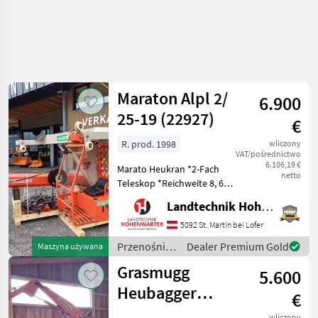
Maraton Alpl 2/
6.900
25-19 (22927)
€
R. prod. 1998
wliczony
VAT/pośrednictwo
6.106,19 €
Marato Heukran *2-Fach
netto
Teleskop *Reichweite 8, 6m
*GreiferHochstellung
Landtechnik Hohenwarter GmbH
*Heuzange 80cm
*Stromkabel fliegend
5092 St. Martin bei Lofer
*Spurweite 2m *4mto
Przenośniki
Dealer Premium Gold
Maszyna używana
Nachstehend finden Sie
/ Maraton
Grasmugg
ähnliche Suchbe
5.600
Heubagger
€
Grasmug
wliczony