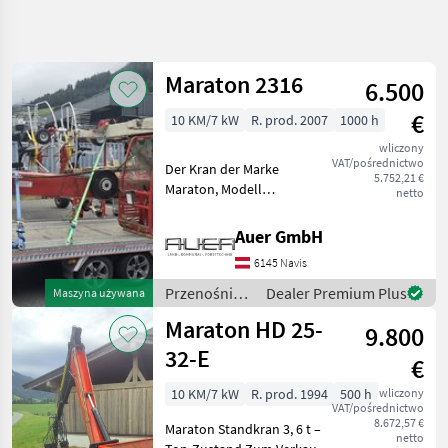
Uściślij
wyszukiwanie
Maraton 2316
6.500
Kategoria
Kraj
Filtry
3
€
10 KM/7 kW
R. prod. 2007
1000 h
wliczony
Pokaż 50
AKTUALNA
Zresetuj
VAT/pośrednictwo
Der Kran der Marke
ŚCIEŻKA
wyników
5.752,21 €
Maraton, Modell
netto
technika
unbekannt, aus dem
rolnicza
Baujahr 2007, bietet eine
Auer GmbH
Przenosniki
zuverlässige Leistung mit
6145 Navis
einer Motorstärke von 10
Zurawie Do
Forwarderow
PS. Mit insgesamt 1000
Przenośniki
Dealer Premium Plus
Maszyna używana
Betriebsstu
/ Maraton
Maraton HD 25-
WYBIERZ
9.800
KATEGORIĘ
32-E
€
Stepa
18
10 KM/7 kW
R. prod. 1994
500 h
wliczony
VAT/pośrednictwo
8.672,57 €
Sonstige
17
Maraton Standkran 3, 6 t –
netto