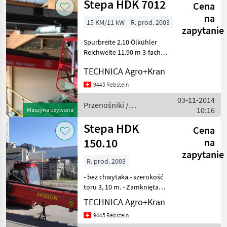
Stepa HDK 7012
Cena
na
15 KM/11 kW
R. prod. 2003
zapytanie
Spurbreite 2.10 Ölkühler
Reichweite 11.90 m 3-fach
Teleskop inkl.
TECHNICA Agro+Kran
Greiferverbreiterung
Przenośniki Żurawie do
9445 Rebstein
forwarderów
03-11-2014
Przenośniki /
10:16
Maszyna używana
Stepa
Stepa HDK
Cena
150.10
na
zapytanie
R. prod. 2003
- bez chwytaka - szerokość
toru 3, 10 m. - Zamknięta
kabina -
TECHNICA Agro+Kran
Elektrohydrauliczne
9445 Rebstein
sterowanie pilotem - PWG