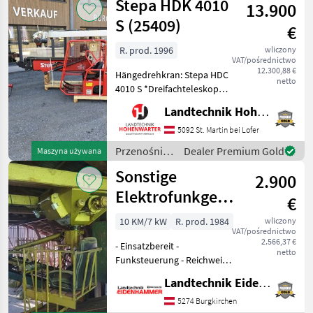
Stepa HDK 4010
S
13.900
S (25409)
€
R. prod. 1996
wliczony
VAT/pośrednictwo
12.300,88 €
Hängedrehkran: Stepa HDC
netto
4010 S *Dreifachteleskop
Reichweite 9, 90m
Landtechnik Hohenwarter GmbH
*Spurbreite 2, 50m
*Endlosschwenkwerk
5092 St. Martin bei Lofer
*Schoppeinrichtung /
Przenośniki
Dealer Premium Gold
Maszyna używana
Greiferhochstellung
/ Stepa
Sonstige
*Greifzange Nachst
2.900
Elektrofunkgesteuerter
€
Hängeheukran
10 KM/7 kW
R. prod. 1984
wliczony
VAT/pośrednictwo
2.566,37 €
- Einsatzbereit -
netto
Funksteuerung - Reichweite
8m - Greifer - Besichtigung
Landtechnik Eidenhammer GmbH
jederzeit möglich
Przenośniki Żurawie do
5274 Burgkirchen