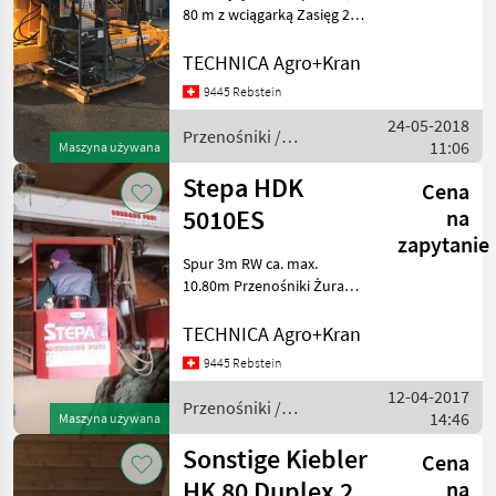
80 m z wciągarką Zasięg 2,
70 m - 6, 60 m Maks. RW 7,
50m Przenośniki Żurawie
TECHNICA Agro+Kran
do forwarderów
9445 Rebstein
24-05-2018
Przenośniki /
11:06
Maszyna używana
Sonstige
Stepa HDK
Cena
5010ES
na
zapytanie
Spur 3m RW ca. max.
10.80m Przenośniki Żurawie
do forwarderów
TECHNICA Agro+Kran
9445 Rebstein
12-04-2017
Przenośniki /
14:46
Maszyna używana
Stepa
Sonstige Kiebler
Cena
HK 80 Duplex 2
na