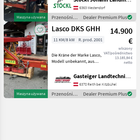
Zapfwellenantrieb,
teilweise
6363 Westendorf
reparaturbedürftig, wie
Przenośniki
Dealer Premium Plus
Maszyna używana
steht (A) Przenośniki
/ Sonstige
Lasco DKS GHH
Żurawie do forwarderów
14.900
€
11 KM/8 kW
R. prod. 2001
wliczony
VAT/pośrednictwo
Die Kräne der Marke Lasco,
13.185,84 €
Modell unbekannt, aus
netto
dem Baujahr 2001 zeichnen
sich durch ihre robuste
Gasteiger Landtechnik GmbH
Bauweise und
6370 Reith bei Kitzbühel
Zuverlässigkeit aus. Diese
Kräne sind für verschieden
Przenośniki
Dealer Premium Plus
Maszyna używana
/ Lasco