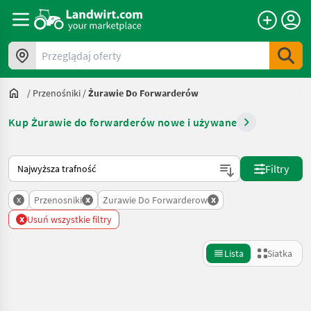
Przeglądaj oferty
/
Przenośniki
/
Żurawie Do Forwarderów
Kup Żurawie do forwarderów nowe i używane
Tak sortuje się na Landwirt.com
Filtry
x
x
x
Przenosniki
Zurawie Do Forwarderow
x
Usuń wszystkie filtry
Lista
Siatka