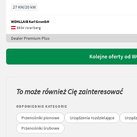
27 KM/20 kW
WOHLLAIB Karl GesmbH
6934 Vorarlberg
Dealer Premium Plus
Kolejne oferty od 
To może również Cię zainteresować
ODPOWIEDNIE KATEGORIE
Przenośniki pionowe
Urządzenia rozdzielające
Urządz
Przenośniki śrubowe