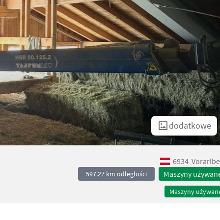
dodatkowe
6934
Vorarlbe
Maszyny używan
597.27 km odległości
Maszyny używan