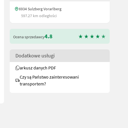
6934 Sulzberg Vorarlberg
597.27 km odległości
4.8
Ocena sprzedawcy
Dodatkowe usługi
- IPE Fahrwerk - 2x Scheinwerfer - Grundgreifer mit Einsteckteilen 
arkusz danych PDF
Czy są Państwo zainteresowani
transportem?