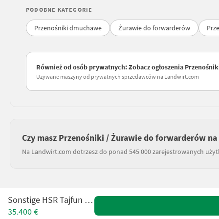
PODOBNE KATEGORIE
Przenośniki dmuchawe
Żurawie do forwarderów
Prz
Również od osób prywatnych: Zobacz ogłoszenia Przenośnik
Używane maszyny od prywatnych sprzedawców na Landwirt.com
Czy masz Przenośniki / Żurawie do forwarderów na
Na Landwirt.com dotrzesz do ponad 545 000 zarejestrowanych uży
Sonstige HSR Tajfun 80.125
35.400 €