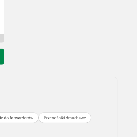
WOHLLAIB Karl GesmbH
6934 Vorarlberg
Dealer Premium Plus
ie do forwarderów
Przenośniki dmuchawe