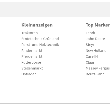
Kleinanzeigen
Top Marke
Traktoren
Fendt
Erntetechnik Grünland
John Deere
Forst- und Holztechnik
Steyr
Rindermarkt
New Holland
Pferdemarkt
Case IH
Futterbörse
Claas
Stellenmarkt
Massey Fergu
Hofladen
Deutz-Fahr