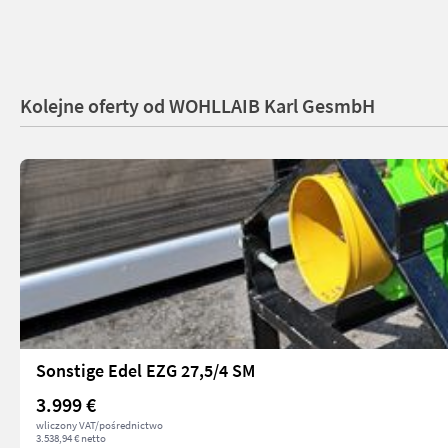
Kolejne oferty od WOHLLAIB Karl GesmbH
Sonstige Edel EZG 27,5/4 SM
3.999 €
wliczony VAT/pośrednictwo
3.538,94 € netto