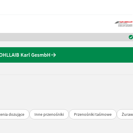
WOHLLAIB Karl GesmbH
enia dozujące
Inne przenośniki
Przenośniki taśmowe
Żuraw