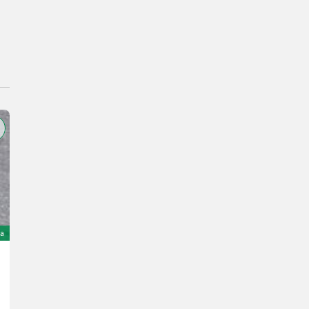
a
Sonstige IBEX / ESM Portal-Mähwerk PST238
6.618 €
wliczony VAT 20%
5.515 € netto