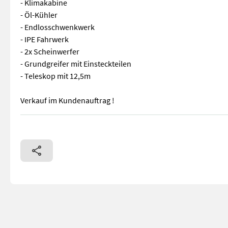
- Klimakabine
- Öl-Kühler
- Endlosschwenkwerk
- IPE Fahrwerk
- 2x Scheinwerfer
- Grundgreifer mit Einsteckteilen
- Teleskop mit 12,5m
Verkauf im Kundenauftrag !
HSR Tajfun 80.125 Krananlage - Baujahr 2016 - Spur 3,50 - el