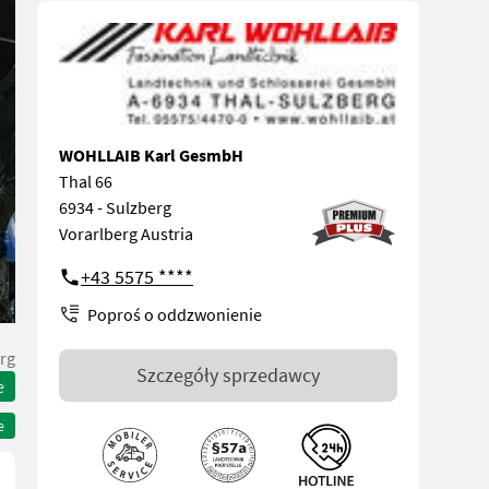
WOHLLAIB Karl GesmbH
Thal 66
6934 - Sulzberg
Vorarlberg Austria
+43 5575 ****
Poproś o oddzwonienie
rg
Szczegóły sprzedawcy
e
e