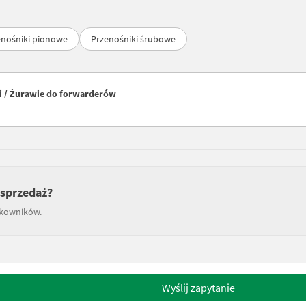
enośniki pionowe
Przenośniki śrubowe
i / Żurawie do forwarderów
 sprzedaż?
tkowników.
Wyślij zapytanie