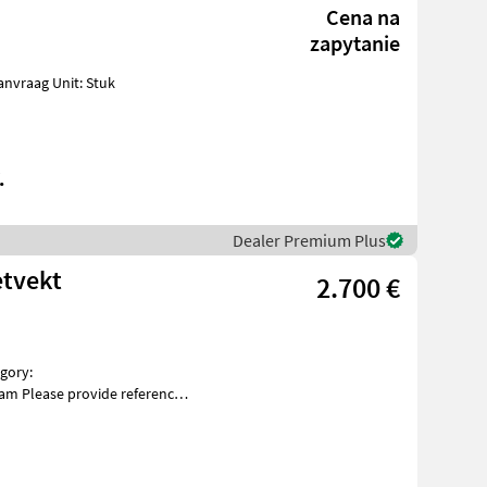
Cena na
zapytanie
.
Dealer Premium Plus
etvekt
2.700 €
m Please provide reference
brukssalg.no/7589