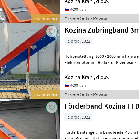
Kozina Kranj, d.o.o.
4000 Kranj
Przenośniki / Kozina
Nowa maszyna
Kozina Zubringband 3
R. prod. 2022
Hohverstellung: 1000 - 2000 mm Fahrwe
Elektromotor mit Re
Kozina Kranj, d.o.o.
4000 Kranj
Przenośniki / Kozina
Nowa maszyna
Förderband Kozina TT
R. prod. 2022
Förderbanlange 5 m Bandbreite: 40 cm 
3, 5m Przenośniki Urządzenia doprowa