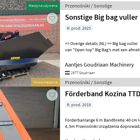
Przenośniki / Sonstige
Maszyna używana
Sonstige Big bag vuller
R. prod. 2025
== Overige details (NL) == Big bag vuller • Ontworpen voor het vullen
van "Open top" Big Bag's met een afmeti
Leeggewicht ca 750 kg
Aantjes Goudriaan Machinery
2977 Goudriaan
Przenośniki / Sonstige
Nowa maszyna
Förderband Kozina TT
R. prod. 2019
Förderbanlange 6 m Bandbreite: 40 cm 
4, 5m Przenośniki Urządzenia doprowa