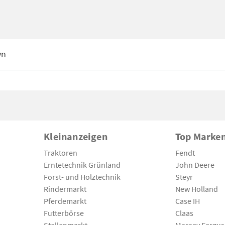
yn
Kleinanzeigen
Top Marke
Traktoren
Fendt
Erntetechnik Grünland
John Deere
Forst- und Holztechnik
Steyr
Rindermarkt
New Holland
Pferdemarkt
Case IH
Futterbörse
Claas