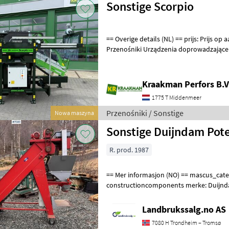
Sonstige Scorpio
== Overige details (NL) == prijs: Prijs op aanvraag Unit: Stuk
Przenośniki Urządzenia doprowadzające
Kraakman Perfors B.V
1775 T Middenmeer
Przenośniki / Sonstige
Nowa maszyna
Sonstige Duijndam Pot
R. prod. 1987
== Mer informasjon (NO) == mascus_category:
constructioncomponents merke: Duijnda
number upon request: 7589 See en.land
Landbrukssalg.no AS
7080 H Trondheim – Tromsø