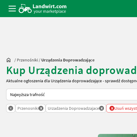
/
Przenośniki
/
Urządzenia Doprowadzające
Kup Urządzenia doprowad
Aktualne ogłoszenia dla Urządzenia doprowadzające - sprawdź dostępno
Tak sortuje się na Landwirt.com
x
x
x
x
Przenosniki
Urzadzenia Doprowadzajace
Usuń wszystk