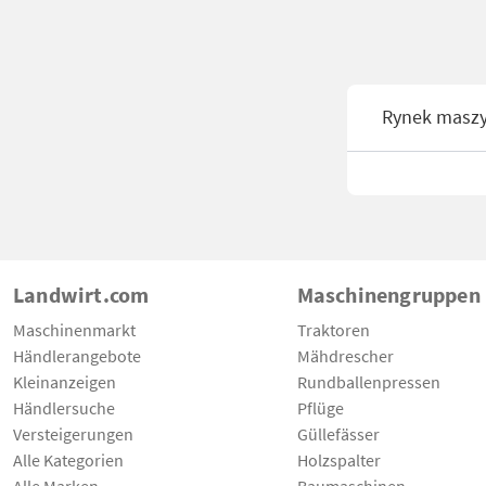
Rynek masz
Landwirt.com
Maschinengruppen
Maschinenmarkt
Traktoren
Händlerangebote
Mähdrescher
Kleinanzeigen
Rundballenpressen
Händlersuche
Pflüge
Versteigerungen
Güllefässer
Alle Kategorien
Holzspalter