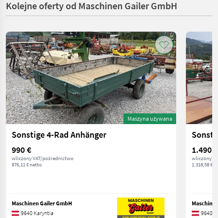
Kolejne oferty od Maschinen Gailer GmbH
Maszyna używana
Sonstige 4-Rad Anhänger
Sonsti
990 €
1.490 €
wliczony VAT/pośrednictwo
wliczony V
876,11 € netto
1.318,58 € n
Maschinen Gailer GmbH
Maschinen
9640 Karyntia
9640 K