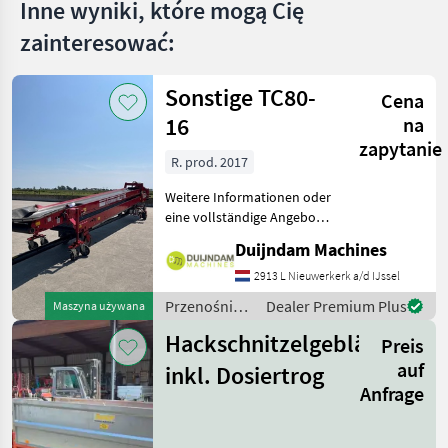
Inne wyniki, które mogą Cię
zainteresować:
Sonstige TC80-
Cena
16
na
zapytanie
R. prod. 2017
Weitere Informationen oder
eine vollständige Angebot?
Fragen Sie das einfach und
Duijndam Machines
schnell an auf unsere
Duijndam Machines
2913 L Nieuwerkerk a/d IJssel
Website! Sie können uns
Przenośniki
Dealer Premium Plus
Maszyna używana
auch anrufen.Alle zu
/ Sonstige
Hackschnitzelgebläse
Preis
auf
inkl. Dosiertrog
Anfrage