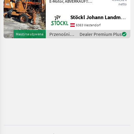
E-Motor, ABVERKAUF!!
netto
Przenośniki Żurawie do
Stepa
forwarderów
Stöckl Johann Landmaschinen GesmbH & Co KG
Maraton
6363 Westendorf
Przenośniki
Dealer Premium Plus
Maszyna używana
Krüger
/ Grasmugg
Lasco
Stöckl
MARKETPLACE
Oferty
Ogłoszenia
Marketplace
dealerów
drobne