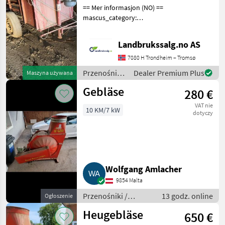
== Mer informasjon (NO) ==
mascus_category:
othertractoracc Please
provide reference number
Landbrukssalg.no AS
upon request: 7206 See
en.landbrukssalg.no/7206
7080 H Trondheim – Tromsø
for more images Beskri
Przenośniki
Dealer Premium Plus
Maszyna używana
/ Sonstige
Gebläse
280 €
VAT nie
10 KM/7 kW
dotyczy
Wolfgang Amlacher
9854 Malta
Przenośniki /
13 godz. online
Ogłoszenie
Przenośniki
Heugebläse
650 €
dmuchawe