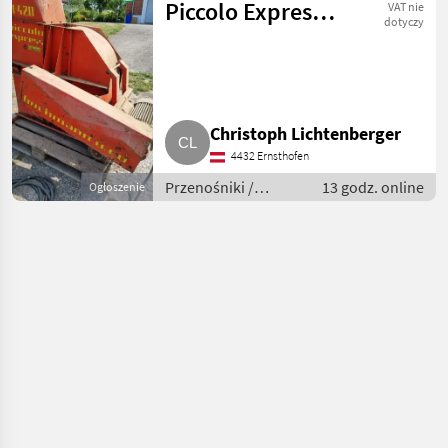
Piccolo Express
VAT nie
dotyczy
1-420
Christoph Lichtenberger
4432 Ernsthofen
Przenośniki /
13 godz. online
Ogłoszenie
Przenośniki
dmuchawe