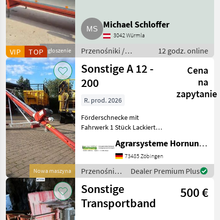
Michael Schloffer
3042 Würmla
Przenośniki /
12 godz. online
VIP
TOP
Ogłoszenie
Przenośniki
Sonstige A 12 -
Cena
dmuchawe
200
na
zapytanie
R. prod. 2026
Förderschnecke mit
Fahrwerk 1 Stück Lackierte
Stahlausführung - Länge
Agrarsysteme Hornung GmbH & Co. KG
12.30 m – Durchmesser 200
mm - Leistung 50 t
73485 Zöbingen
Przenośniki
Dealer Premium Plus
Nowa maszyna
/ Sonstige
Sonstige
500 €
Transportband