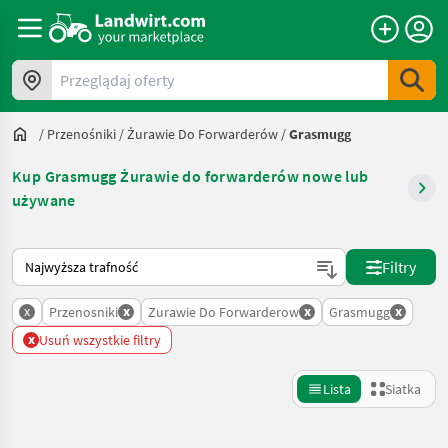
Przeglądaj oferty
/
Przenośniki
/
Żurawie Do Forwarderów
/
Grasmugg
Kup Grasmugg Żurawie do forwarderów nowe lub
używane
Tak sortuje się na Landwirt.com
Filtry
x
x
x
x
Przenosniki
Zurawie Do Forwarderow
Grasmugg
x
Usuń wszystkie filtry
Lista
Siatka