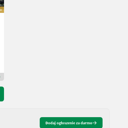
a
Landini Landini 4-070
45.600 €
wliczony VAT 20%
38.000 € netto
68 KM/50 kW
R. prod. 2026
3 h
Landtechnik Eidenhammer GmbH
5274 Dolna Austria
Dealer Premium Gold
Dodaj ogłoszenie za darmo