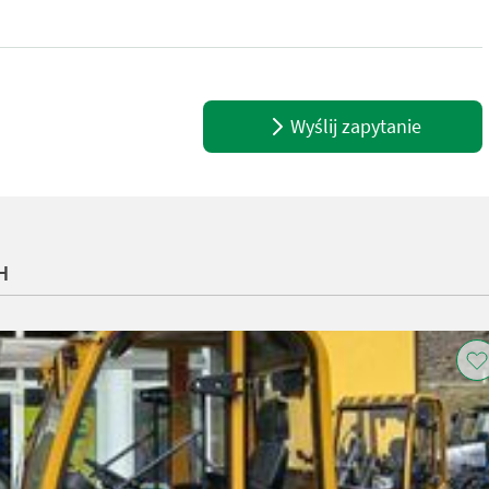
 € inkl Vermittlung Original Aufsteckballengreifer zu Stepa Heukran
Wyślij zapytanie
H