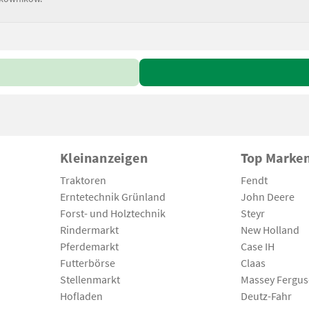
Kleinanzeigen
Top Marke
Traktoren
Fendt
Erntetechnik Grünland
John Deere
Forst- und Holztechnik
Steyr
Rindermarkt
New Holland
Pferdemarkt
Case IH
Futterbörse
Claas
Stellenmarkt
Massey Fergu
Hofladen
Deutz-Fahr