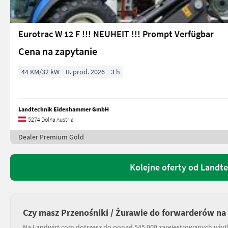
Eurotrac W 12 F !!! NEUHEIT !!! Prompt Verfügbar
Cena na zapytanie
44 KM/32 kW
R. prod. 2026
3 h
Landtechnik Eidenhammer GmbH
5274 Dolna Austria
Dealer Premium Gold
Kolejne oferty od Land
Czy masz Przenośniki / Żurawie do forwarderów na
Na Landwirt.com dotrzesz do ponad 545 000 zarejestrowanych uży