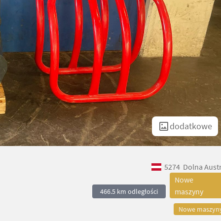
dodatkowe
5274
Dolna Austr
Nowe
maszyny
466.5 km odległości
Nowe maszyn