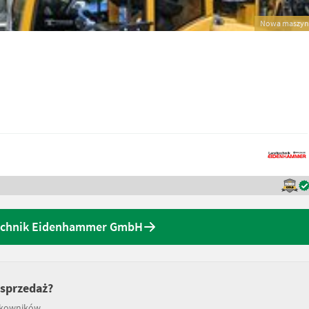
Nowa maszyn
technik Eidenhammer GmbH
 sprzedaż?
tkowników.