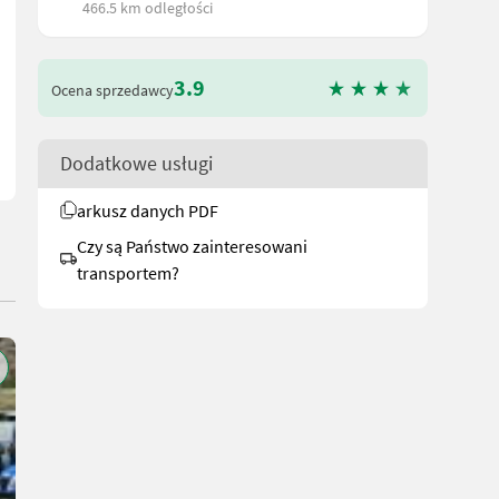
466.5 km odległości
 Preis 1200 € inkl Vermittlung Prompt verfügbar in 5621 St.Veit im 
3.9
Ocena sprzedawcy
Dodatkowe usługi
arkusz danych PDF
Czy są Państwo zainteresowani
transportem?