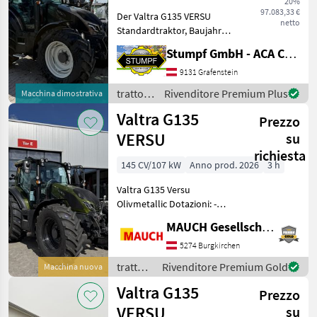
20%
VERSU
97.083,33 €
Der Valtra G135 VERSU
netto
G135
Standardtraktor, Baujahr
2026, ist ein
Stumpf GmbH - ACA Center Stumpf
leistungsstarkes und
MARKETPLACE
vielseitiges Modell, das sich
9131 Grafenstein
Offerte dei
durch seine moderne
Marketplace
Annunci
trattori
Rivenditore Premium Plus
Macchina dimostrativa
rivenditori
Ausstattung und hohe
/ Valtra
Valtra G135
Effizienz au
Prezzo
VERSU
su
richiesta
145 CV/107 kW
Anno prod. 2026
3 h
Valtra G135 Versu
Olivmetallic Dotazioni: -
Preriscaldamento motore -
MAUCH Gesellschaft m.b.H. & Co.KG
Assale anteriore sospeso -
Impianto idraulico
5274 Burgkirchen
anteriore - Presa di forza
trattori
Rivenditore Premium Gold
Macchina nuova
anteriore - Impianto
/ Valtra
Valtra G135
Prezzo
VERSU
su