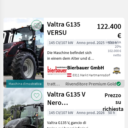
Affina
la
ricerca
Valtra G135
122.400
VERSU
€
Categoria
Paese
Filtri
5
145 CV/107 kW
Anno prod. 2025
inclusa IVA
500 h
20%
Mostra
102.000 €
PERCORSO
Die Maschine befindet sich
Reimposta
8
netto
ATTUALE
in einem dem Alter und der
risultati
Nutzung entsprechenden
Settore
Bierbauer GmbH
Zustand und kann nach
agricolo
telefonischer Vereinbarung
8311 Markt Hartmannsdorf
Trattori
gerne vor Ort besichtigt
trattori
Rivenditore Premium Gold
Macchina dimostrativa
Trattori
und geprüft we
/ Valtra
Standard
Valtra G135 V
Prezzo
Valtra
Nero
su
G135
richiesta
metallizzato
145 CV/107 kW
Anno prod. 2026
50 h
SCEGLI
Valtra G135 V, gancio di
CATEGORIA