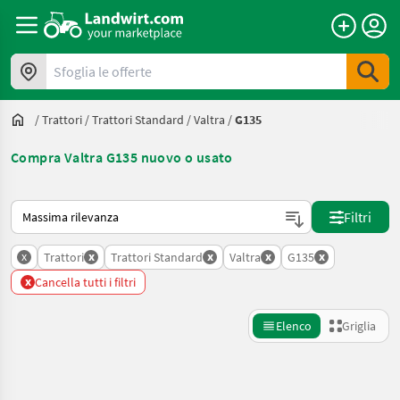
Sfoglia le offerte
/
Trattori
/
Trattori Standard
/
Valtra
/
G135
Compra Valtra G135 nuovo o usato
Ecco come viene ordinato su Landwirt.com
Filtri
x
x
x
x
x
Trattori
Trattori Standard
Valtra
G135
x
Cancella tutti i filtri
Elenco
Griglia