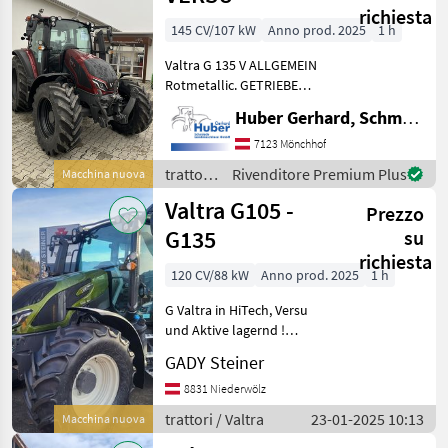
richiesta
145 CV/107 kW
Anno prod. 2025
1 h
Valtra G 135 V ALLGEMEIN
Rotmetallic. GETRIEBE
Höchstgeschwindigkeit 40
Huber Gerhard, Schmiede und Landmaschinen GmbH.
km/h 6-Fach
Lastschaltgetriebe
7123 Mönchhof
Zapfwelle 540/540E/1000
trattori
Rivenditore Premium Plus
Macchina nuova
U/min ZW Stummel 6-
/ Valtra
Valtra G105 -
Zähne 35 m
Prezzo
G135
su
richiesta
120 CV/88 kW
Anno prod. 2025
1 h
G Valtra in HiTech, Versu
und Aktive lagernd !
Individuelle Austtattungen
GADY Steiner
! Wir freuen uns auf Ihre
Anfrage ! Numero di giri
8831 Niederwölz
della presa di potenza:
trattori / Valtra
23-01-2025 10:13
Macchina nuova
540/540E/1000,