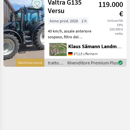
Valtra G135
119.000
Versu
€
Anno prod. 2026
2 h
inclusa IVA
19%
100.000 €
40 km/h, assale anteriore
netto
sospeso, filtro del
serbatoio, presa di forza
Klaus Sämann Landmaschinen Fachbetrieb GmbH
anteriore, aria compressa a
2 condutture, sospensioni
97215 Uffenheim
della cabina, fari principali
trattori
Rivenditore Premium Plus
Macchina nuova
sul tetto
/ Valtra