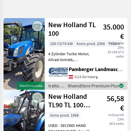
Affina
la
ricerca
New Holland TL
35.000
100
€
Categoria
Paese
Filtri
5
100 CV/74 kW
Anno prod. 2006
inclusa IVA
7338 h
20%
Mostra
29.166,67 €
PERCORSO
4 Zylinder Turbo Motor,
Reimposta
4
netto
ATTUALE
Allrad-Antrieb,
risultati
Klimaanlage, Bereifung
Settore
Pamberger Landmaschinentechnik GmbH
vorne: 420/70R24 u.
agricolo
Bereifung hinten;
3123 Obritzberg
Trattori
520/70R34 Änderungen und
trattori
Rivenditore Premium Plus
Macchina usata
Trattori
Irrtümer vorbehalten sind.
/ New
Standard
New Holland
tra
56,58
Holland
New
TL90 TL 100
Holland
€
parts,
Tl
Anno prod. 1998
inclusa IVA
100
23%
ersatzteile,
46 € netto
USED - SECOND HAND
SCEGLI
pieces