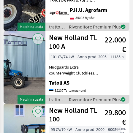
TRACTOR PARTS. For all
CATEGORIA
parts call us or send
P.H.U. Agrofarm
message by e-mail either
New Holland
whatsapp. TRAKTOR -
55095 Byków
SCHLEPPER ERSATZTEILE.
John Deere
trattori
Rivenditore Premium Plus
Macchina usata
Bei weiteren fragen
/ New
New Holland TL
kontaktieren
22.000
Holland
Fendt
100 A
€
Steyr
101 CV/74 kW
Anno prod. 2005
11185 h
Claas
Mudguards Extra
counterweight Clutchless
forward-reverse shuttle
Massey Ferguson
Tatoli AS
Hydraulic trailer brake
Differential lock Operators
Mostra
62207 Tartu maakond
manual available trattori
tutti
trattori
Rivenditore Premium Plus
Macchina usata
Trattori standard
48
/ New
New Holland TL
29.800
Holland
MODELLO
100
€
95 CV/70 kW
Anno prod. 2000
9005 h
inclusa IVA