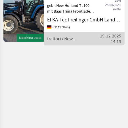
19%
TL
25.042,02 €
gebr. New Holland TL100
netto
100
mit Baas Trima Frontlader
Baujahr 2000 ca. 9005
EFKA-Tec Freilinger GmbH Landmaschinen
MARKETPLACE
Betriebsstunden 70 kW bei
83119 Obing
2500 U/min Hubraum 3908
Offerte dei
cm³ zul.
Marketplace
Annunci
19-12-2025
rivenditori
Macchina usata
trattori / New
Höchstgeschwindigkeit 40
14:13
Holland
km/h