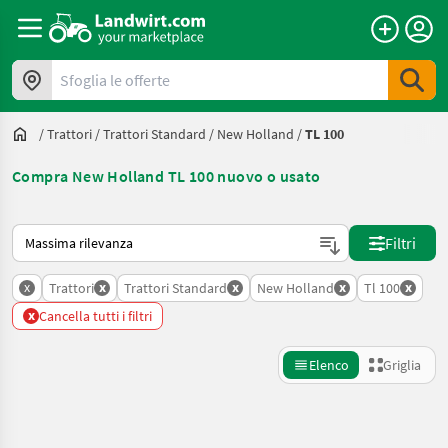
Sfoglia le offerte
/
Trattori
/
Trattori Standard
/
New Holland
/
TL 100
Compra New Holland TL 100 nuovo o usato
Ecco come viene ordinato su Landwirt.com
Filtri
x
x
x
x
x
Trattori
Trattori Standard
New Holland
Tl 100
x
Cancella tutti i filtri
Elenco
Griglia