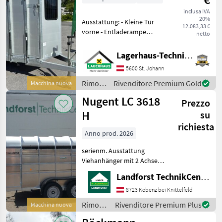
inclusa IVA
20%
Ausstattung: - Kleine Tür
12.083,33 €
vorne - Entladerampe
netto
vorne (=große Tür) -
Dachhaube in Blau Metallic
Lagerhaus-Technik St. Johann
- Bereifung: 195/65 R15
5600 St. Johann
Stahlfelge - Designkotflügel
- Teil
Rimorchi
Rivenditore Premium Gold
Macchina nuova
/ Sirius
Nugent LC 3618
Prezzo
H
su
richiesta
Anno prod. 2026
serienm. Ausstattung
Viehanhänger mit 2 Achsen
Abmessungen: L 3, 71m / B
Landforst TechnikCenter Knittelfeld
1, 80m / H 1, 93m
Höchstzulässiges
8723 Kobenz bei Knittelfeld
Gesamtgewicht 3.500 kg
Rimorchi
Rivenditore Premium Plus
Macchina nuova
Eigengewicht ca. 1.250 kg /
/
Nutzlast