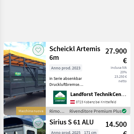
Scheickl Artemis
27.900
6m
€
Anno prod. 2023
inclusa IVA
20%
23.250 €
in Serie absenkbar
netto
Druckluftbremse
400/55R22, 5 mechanische
Landforst TechnikCenter Knittelfeld
Feststellbremse
Membranspeicher für
8723 Kobenz bei Knittelfeld
hervorragenden
Rimorchi
Rivenditore Premium Plus
Macchina nuova
Fahrkomfort Anti-
/
Sirius S 61 ALU
Rutschboden mit PU-
14.500
Scheickl
Beschichtung (seit
€
Anno prod. 2025
171 cm