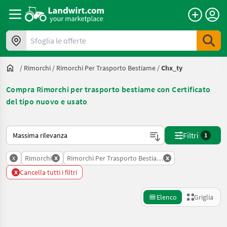
Sfoglia le offerte
/
Rimorchi
/
Rimorchi Per Trasporto Bestiame
/
Chx_ty
Compra Rimorchi per trasporto bestiame con Certificato
del tipo nuovo e usato
Ecco come viene ordinato su Landwirt.com
Filtri
1
x
x
x
Rimorchi
Rimorchi Per Trasporto Bestiame
x
Cancella tutti i filtri
Elenco
Griglia