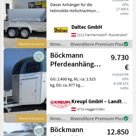
Dieser Anhänger für die
20%
T-Trailler III
17.900 €
teilmobile Hofschlachtung
netto
ermöglicht eine stressfreie
Schlachtung am Hof. Der
Daltec GmbH
Stress durch das Einfangen,
Treiben, Verlanden,
2111 Harmannsdorf - Rückersdorf
Transportieren
Rimorchi
Rivenditore Premium Plus
Macchina nuova
/ Daltec
Böckmann
9.730
Pferdeanhänger
€
Champion Esprit
inclusa IVA
GG: 2.400 kg, NL: ca. 1.523
20%
(25) mit
8.108,33 €
kg, EG: ca. 877 kg
Zubehör!
netto
Innenmaße: 3100 x 1650 x
2300 mm Farbe: Silber-
Kreupl GmbH – Landtechnik – Schlosserei – Anhänger
metallic
Längsträgerfahrgestell mit
4714 Meggenhofen
V-Deichsel (geschraubt)
Rimorchi
Rivenditore Premium Plus
Macchina nuova
Stützra
/
Böckmann
12.850
Böckmann