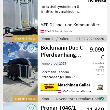
Fotos sind Symbolbilder !!
Erhältlich in verschiedenen
Abmaßen und
Ausstattungen !! Bei
MEPID Land- und Kommunaltechnik GmbH
Interesse bitte Melden !!
Attacho superiore:
8641 St. Marein/Mürztal
Alluminio, Specie animale:
Rimorchi / Daltec
04-02-2026 09:20
Macchina nuova
Böckmann Duo C
9.090
Pferdeanhänger
€
in guter
Anno prod. 2025
inclusa IVA
20%
Ausstattung
7.575 €
Böckmann Tandem
netto
Pferdeanhänger Duo C für 2
Großpferde (Symbolfotos) *
Maschinen Gailer GmbH
Zulässiges Gesamtgewicht
2, 4 t * Innenmaße LxBxH
9640 Kötschach-Mauthen
3050x1650x2300mm *
Rimorchi
Rivenditore Premium Gold
Macchina nuova
Comfort-Federungs-Fahr
/
Pronar T046/1
11.440
Böckmann