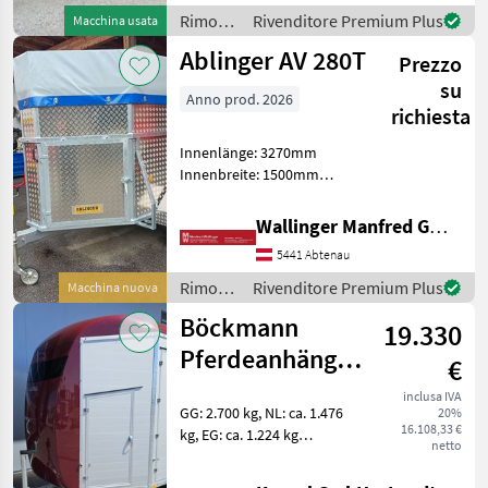
Stützrad automatik 3
Rimorchi
Rivenditore Premium Plus
Macchina usata
Seitenstreben, 4 Hinte
/
Ablinger AV 280T
Prezzo
Böckmann
su
Anno prod. 2026
richiesta
Innenlänge: 3270mm
Innenbreite: 1500mm
Seitenwandhöhe: 1500mm
Innenhöhe: 1900mm
Wallinger Manfred GmbH.
Gesamtbreite: 2030mm
5441 Abtenau
Gesamtlänge: 4650mm
Gesamthöhe: 2460mm
Rimorchi
Rivenditore Premium Plus
Macchina nuova
Bodenfläche: 4, 35m
/
Böckmann
19.330
Ablinger
Pferdeanhänger
€
Portax L SKA mit
inclusa IVA
GG: 2.700 kg, NL: ca. 1.476
20%
Zubehör!
16.108,33 €
kg, EG: ca. 1.224 kg
netto
Innenmaße: 4198 x 1750 x
2350 mm Farbe: Rot-