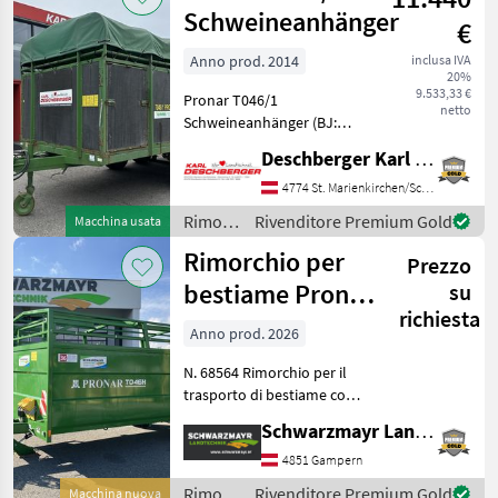
Schweineanhänger
€
Anno prod. 2014
inclusa IVA
20%
9.533,33 €
Pronar T046/1
netto
Schweineanhänger (BJ:
2014) für Traktor mit
Deschberger Karl Landtechnik GesmbH & Co KG
Druckluftbremse, Stützrad,
Tandemachse, Bereifung:
4774 St. Marienkirchen/Schärding
355/65-16, Tür vorne links,
Rimorchi
Rivenditore Premium Gold
Macchina usata
Heckklappe mit Feder,
/
Rimorchio per
Planen
Prezzo
Pronar
bestiame Pronar
su
richiesta
T046H con
Anno prod. 2026
sistema idraulico
N. 68564 Rimorchio per il
trasporto di bestiame con
abbassamento idraulico
Schwarzmayr Landtechnik GmbH - Gampern
Dotazione di serie: -
Pavimento in lamiera
4851 Gampern
striata - Pareti in lamiera
Rimorchi
Rivenditore Premium Gold
Macchina nuova