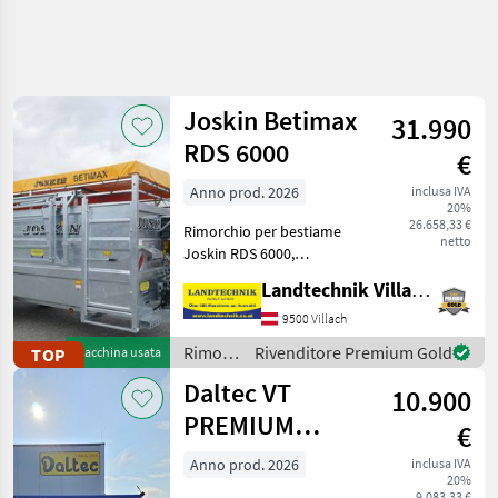
Affina
la
ricerca
Joskin Betimax
31.990
RDS 6000
€
Categoria
Paese
Filtri
3
Anno prod. 2026
inclusa IVA
20%
Mostra
26.658,33 €
PERCORSO
Rimorchio per bestiame
Reimposta
124
netto
ATTUALE
Joskin RDS 6000,
risultati
abbassabile
Settore
Landtechnik Villach GmbH
idraulicamente, versione
agricolo
completamente zincata con
9500 Villach
Rimorchi
pavimento in resina
Rimorchi
Rivenditore Premium Gold
TOP
Macchina usata
Rimorchi
sintetica, parete divisoria
/
Per
Daltec VT
interna monobl
10.900
Trasporto
Joskin
Bestiame
PREMIUM
€
Kompakt
SCEGLI
Anno prod. 2026
inclusa IVA
CATEGORIA
20%
9.083,33 €