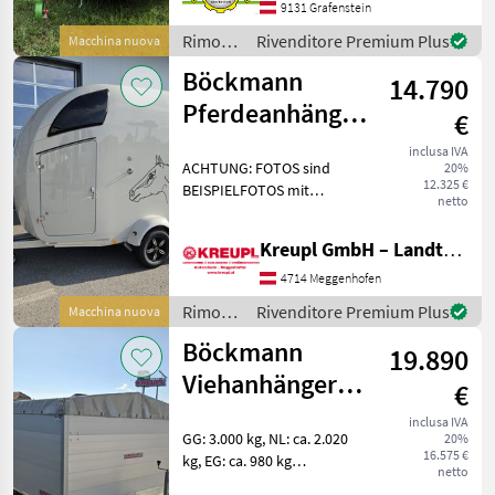
9131 Grafenstein
Transport von Rindern
konzipiert. Dieses Modell
Rimorchi
Rivenditore Premium Plus
Macchina nuova
zeichn
/
Böckmann
14.790
Pronar
Pferdeanhänger
€
Master 70 Jahre
inclusa IVA
ACHTUNG: FOTOS sind
20%
Jubiläumsmodell
12.325 €
BEISPIELFOTOS mit
netto
ZUBEHÖR!! (Reserverad mit
Halter und
Kreupl GmbH – Landtechnik – Schlosserei – Anhänger
Videoüberwachungsanlage
inkl. Rückfahrkamera) GG:
4714 Meggenhofen
2.400 kg Maße: 3560 x 1650 x
Rimorchi
Rivenditore Premium Plus
Macchina nuova
2350 m
/
Böckmann
19.890
Böckmann
Viehanhänger
€
Ferkelanhänger
inclusa IVA
GG: 3.000 kg, NL: ca. 2.020
20%
VAT 5022/30
16.575 €
kg, EG: ca. 980 kg
netto
Innenmaße: 5000 x 2200 x