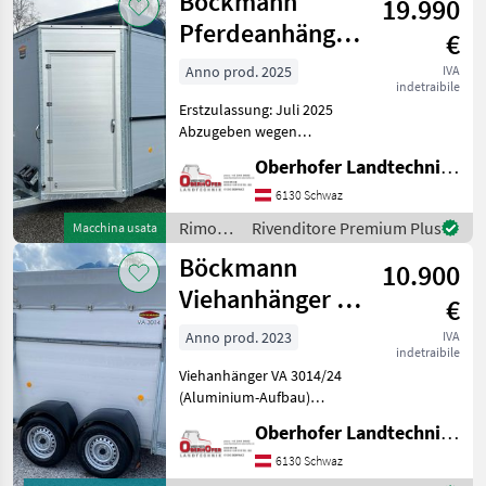
Böckmann
19.990
Nugent
Pferdeanhänger
€
Traveller W4
Anno prod. 2025
IVA
indetraibile
Erstzulassung: Juli 2025
Abzugeben wegen
Nichtgebrauch Technische
Oberhofer Landtechnik GmbH
Daten: Anzahl Tiere: 4 ,
Gesamtgewicht: 3500 kg,
6130 Schwaz
Innenmaße:
Rimorchi
Rivenditore Premium Plus
Macchina usata
4570x2000x2400mm,
/
Böckmann
Gesamtmaße: 5705
10.900
Böckmann
Viehanhänger VA
€
3014/24 2400kg
Anno prod. 2023
IVA
indetraibile
Viehanhänger VA 3014/24
(Aluminium-Aufbau)
Zulässiges Gesamtgewicht
Oberhofer Landtechnik GmbH
2, 400 t +Hinterklappe/1-
Flügeltür (links
6130 Schwaz
angeschlagen)