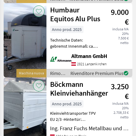
profilata - P
/
Humbaur
9.000
Pronar
Equitos Alu Plus
€
Anno prod. 2025
inclusa IVA
20%
7.500 €
Technische Daten:
netto
gebremst Innenmaß: ca.
3.157 mm x 1.654 mm x
Altmann GmbH
2.300 mm Gesamtmaß: ca
4.604 mm x 2.175 mm x
2821 Lanzenkirchen
2.780 mm
Rimorchi
Rivenditore Premium Plus
Macchina nuova
Zul.Gesamtgewicht: 2.000
/
Böckmann
kg Nutzlast: ca. 1
3.250
Humbaur
Kleinviehanhänger
€
Anno prod. 2025
inclusa IVA
20%
2.708,33 €
Kleinviehtransporter TPV
netto
EU 2/3 -Hintertür:
Flügeltürkombination -
Ing. Franz Fuchs Metallbau und Landtechnik GmbH & CoKG
Gesamtgewicht: 750kg -