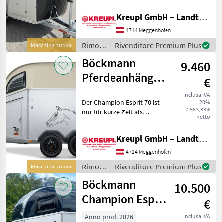
3560 x 1750 x 2350 mm
Bereifung: 195/70 R14
Kreupl GmbH – Landtechnik – Schlosserei – Anhänger
Farbe: Anthrazit-metallic
Tiefergelegtes WCF-
4714 Meggenhofen
Fahrwerk mit Rads
Rimorchi
Rivenditore Premium Plus
Macchina nuova
/
Böckmann
9.460
Böckmann
Pferdeanhänger
€
Champion Esprit
inclusa IVA
Der Champion Esprit 70 ist
20%
70 Jahre
7.883,33 €
nur für kurze Zeit als
netto
limitierte Edition in drei
Sonderfarben erhältlich.
Kreupl GmbH – Landtechnik – Schlosserei – Anhänger
Der Anhänger besticht
durch seinen hochwertigen
4714 Meggenhofen
Aluminium-Aufba
Rimorchi
Rivenditore Premium Plus
Macchina nuova
/
Böckmann
10.500
Böckmann
Champion Esprit
€
2400kg mit
Anno prod. 2026
inclusa IVA