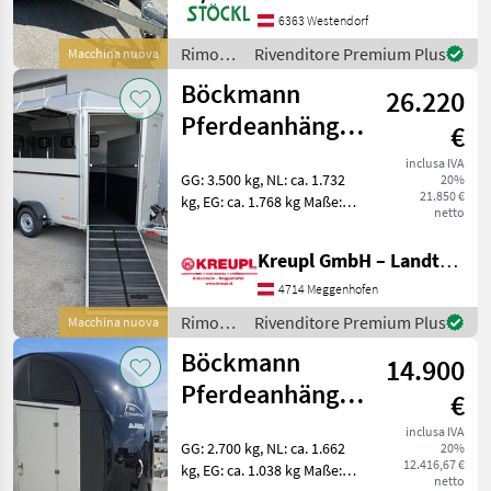
Frontausstieg rechts mit
6363 Westendorf
Gasfeder, große Schautüre
Rimorchi
Rivenditore Premium Plus
Macchina nuova
links, Aluboden mit Gummi,
/
Böckmann
Brust und Heckstan
26.220
Humbaur
Pferdeanhänger
€
Traveller G 3 mit
inclusa IVA
GG: 3.500 kg, NL: ca. 1.732
20%
Zubehör AKTION
21.850 €
kg, EG: ca. 1.768 kg Maße:
netto
4570 x 2000 x 2450 mm,
Standlänge: ca. 2670 mm
Kreupl GmbH – Landtechnik – Schlosserei – Anhänger
Bereifung: 185 R14C Farbe:
Silber-metallic Fahrgestell
4714 Meggenhofen
tief
Rimorchi
Rivenditore Premium Plus
Macchina nuova
/
Böckmann
14.900
Böckmann
Pferdeanhänger
€
Big Champion
inclusa IVA
GG: 2.700 kg, NL: ca. 1.662
20%
SKA mit Zubehör
12.416,67 €
kg, EG: ca. 1.038 kg Maße:
netto