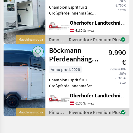
20%
Schwenktür
8.750 €
Champion Esprit für 2
netto
Großpferde Innenmaße:
3050, 00x1650, 00x2300, 00
Oberhofer Landtechnik GmbH
mm Zulässiges
Gesamtgewicht 2400kg
6130 Schwaz
Bereifung: 185/70 R 13,
Rimorchi
Rivenditore Premium Plus
Macchina nuova
Felge: 4, 5 J x 13 ET 30
/
Böckmann
Radzier
9.990
Böckmann
Pferdeanhänger
€
Alu Champion
Anno prod. 2026
inclusa IVA
20%
Esprit 2400kg
8.325 €
Champion Esprit für 2
netto
Großpferde Innenmaße:
3050, 00x1650, 00x2300, 00
Oberhofer Landtechnik GmbH
mm Zulässiges
Gesamtgewicht 2400kg
6130 Schwaz
Bereifung: 185/70 R 13,
Rimorchi
Rivenditore Premium Plus
Macchina nuova
Felge: 4, 5 J x 13 ET 30
/
Radzier
Böckmann