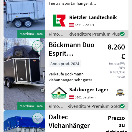
Tiertransportanhänger des
Modells HP 2000 bietet eine
zuverlässige und sichere
Rietzler Landtechnik
Lösung für den Transport
6531 Ried I.O.
von Pferden. Dieses Modell,
Baujahr 2002, ist mit
Rimorchi
Rivenditore Premium Plus
Macchina usata
/
Böckmann Duo
8.260
Humbaur
Esprit
€
Silver+Black
Anno prod. 2024
inclusa IVA
20%
6.883,33 €
Verkaufe Böckmann
netto
Viehanhänger, sehr guter
Zustand wenig im Einsatz
Salzburger Lagerhaus-Technik
EZ 2024 Für ein
persönliches Angebot
5101 Bergheim
stehen wir Ihnen gerne zur
Rimorchi
Rivenditore Premium Gold
Macchina usata
Verfügung und freuen uns
/
Daltec
darau
Prezzo
Böckmann
Viehanhänger
su
richiesta