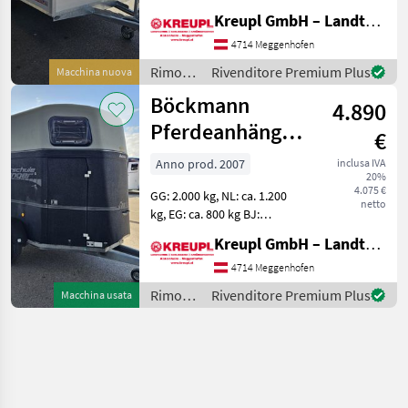
1000 mm, Bereifung: 195/50
Kreupl GmbH – Landtechnik – Schlosserei – Anhänger
R13C Hochlader, Tandem, V-
Deichsel, Stützrad
4714 Meggenhofen
automatik XXL Mass
Rimorchi
Rivenditore Premium Plus
Macchina nuova
/
Böckmann
4.890
Böckmann
Pferdeanhänger
€
Comfort S
Anno prod. 2007
inclusa IVA
20%
(gebraucht)
4.075 €
GG: 2.000 kg, NL: ca. 1.200
netto
kg, EG: ca. 800 kg BJ:
10/2007, Bereifung: 195/65
Kreupl GmbH – Landtechnik – Schlosserei – Anhänger
R15 Farbe: Anthrazit-Silber
V-Deichsel, Stützrad
4714 Meggenhofen
automatik, Innenleuchte
Rimorchi
Rivenditore Premium Plus
Macchina usata
Aluminiumb
/
Böckmann