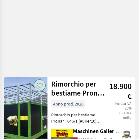
/
Böckmann
Rimorchio per
18.900
bestiame Pronar
€
T046/1
Anno prod. 2026
inclusa IVA
20%
(Kurier10)
15.750 €
Rimorchio per bestiame
netto
Pronar T046/1 (Kurier10)
con la seguente dotazione:
Maschinen Gailer GmbH
* Pareti della struttura in