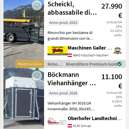
Scheickl,
27.990
Pronar
abbassabile di 5
€
metri, dotazione
Anno prod. 2025
inclusa IVA
20%
completa
23.325 €
Rimorchio per bestiame di
netto
grandi dimensioni con le
seguenti dotazioni: ●
Maschinen Gailer GmbH
Pavimento antiscivolo con
rivestimento in poliuretano
9640 Kötschach-Mauthen
su fondo in lamiera striata
Rimorchi
Rivenditore Premium Gold
Macchina nuova
da 5/7. Fo
/
Böckmann
11.100
Scheickl
Viehanhänger VH
€
3016/24 2400kg
Anno prod. 2026
inclusa IVA
20%
9.250 €
Viehanhänger VH 3016/24
netto
Innenmaße: 3050, 00x1650,
00x2020, 00 mm Zulässiges
Oberhofer Landtechnik GmbH
Gesamtgewicht 2400kg
Nutzlast: ca. 1560kg
6130 Schwaz