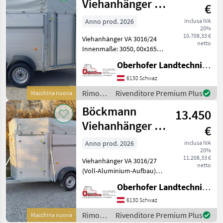
Viehanhänger VA
€
3016/24 2400 kg
Anno prod. 2026
inclusa IVA
20%
Alu
10.708,33 €
Viehanhänger VA 3016/24
netto
Innenmaße: 3050, 00x1650,
00x2020, 00 mm Zulässiges
Oberhofer Landtechnik GmbH
Gesamtgewicht 2400kg
Vollalu-Anhänger (mit
6130 Schwaz
Qualitäts-Aluminiumboden
Rimorchi
Rivenditore Premium Plus
Macchina nuova
und eloxiertem Alum
/
Böckmann
13.450
Böckmann
Viehanhänger VA
€
3016/27 2700 kg
Anno prod. 2026
inclusa IVA
20%
Alu
11.208,33 €
Viehanhänger VA 3016/27
netto
(Voll-Aluminium-Aufbau)
Innenmaße lxbxh: 3050,
Oberhofer Landtechnik GmbH
00x1650, 00x2020, 00 mm
Zulässiges Gesamtgewicht:
6130 Schwaz
2700kg Nutzlast: 1860kg
Rimorchi
Rivenditore Premium Plus
Macchina nuova
Stellfläche: 4, 65