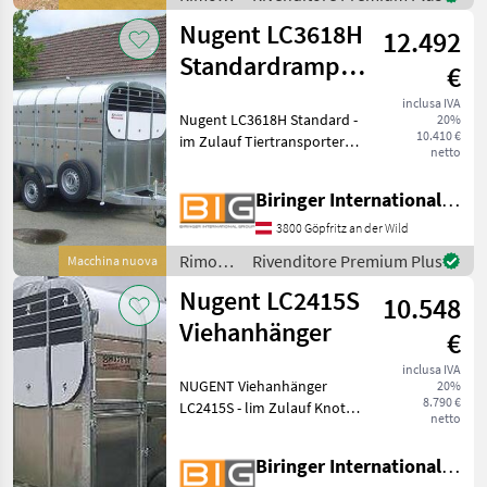
520) Rampe
/
Nugent LC3618H
12.492
Nugent
Standardrampe -
€
im Zulauf
inclusa IVA
Nugent LC3618H Standard -
20%
10.410 €
im Zulauf Tiertransporter
netto
mit 2 Achsen Knott
Fahrwerk und
Biringer International GmbH
Auflaufbremse
Parabelblattfedern
3800 Göpfritz an der Wild
***Spezial-Federung
Rimorchi
Rivenditore Premium Plus
Macchina nuova
PARABOLIC EQUALISER***
/
Rückf
Nugent LC2415S
10.548
Nugent
Viehanhänger
€
inclusa IVA
NUGENT Viehanhänger
20%
8.790 €
LC2415S - lim Zulauf Knott
netto
Fahrwerk und
Auflaufbremse
Biringer International GmbH
Parabelblattfedern