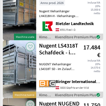
Anno prod. 2026
inclusa IVA
20%
15.000 €
Nugent Viehanhänger
netto
LH4318H-H - Viehanhänger
mit 2 Achsen
Rietzler Landtechnik
Abmessungen: L 4, 32m/ B
1, 80m/ H 2, 15m
6531 Ried I.O.
Höchstzulässiges
Rimorchi
Rivenditore Premium Plus
Macchina usata
Gesamtgewicht: 3.500 kg
/
Nugent LS4318T
Bereifung 195/75R16C
17.484
Nugent
Schafdeck - im
€
Zulauf
inclusa IVA
NUGENT Viehanhänger
20%
14.570 €
LS4318T SD - im Zulauf
netto
Knott Fahrwerk und
Auflaufbremse
Biringer International GmbH
Parabelblattfedern
***Spezial-Federung
3800 Göpfritz an der Wild
PARABOLIC EQUALIZER***
Rimorchi
Rivenditore Premium Plus
Macchina nuova
Rückfahrautomatik
/
Abschließ
Nugent NUGEND
11.750
Nugent