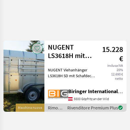
NUGENT
15.228
LS3618H mit
€
Schafdeck - im
inclusa IVA
NUGENT Viehanhänger
20%
Zulauf
12.690 €
LS3618H SD mit Schafdeck -
netto
im Zulauf Knott Fahrwerk
und Auflaufbremse
Biringer International GmbH
Parabelblattfedern
***Spezial-Federung
3800 Göpfritz an der Wild
PARABOLIC EQUALIZER***
Rimorchi
Rivenditore Premium Plus
Macchina nuova
Rückfahrautom
/
Nugent