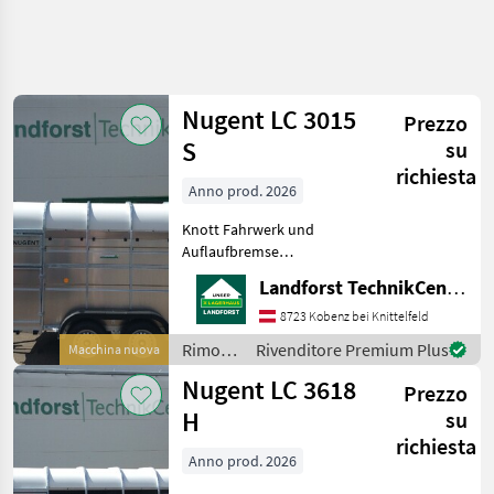
Affina
la
ricerca
Nugent LC 3015
Prezzo
S
su
Categoria
Paese
Filtri
4
richiesta
Anno prod. 2026
Mostra
PERCORSO
Knott Fahrwerk und
Reimposta
13
ATTUALE
Auflaufbremse
risultati
Parabelblattfedern
Settore
Landforst TechnikCenter Knittelfeld
***Spezial-Federung
agricolo
PARABOLIC EQUALIZER***
8723 Kobenz bei Knittelfeld
Rimorchi
Rückfahrautomatik
Rimorchi
Rivenditore Premium Plus
Macchina nuova
Rimorchi
Abschließbare
/
Per
Nugent LC 3618
Anhängekupplung
Prezzo
Trasporto
Nugent
massives Stützrad 30
Bestiame
H
su
Nugent
richiesta
Anno prod. 2026
SCEGLI