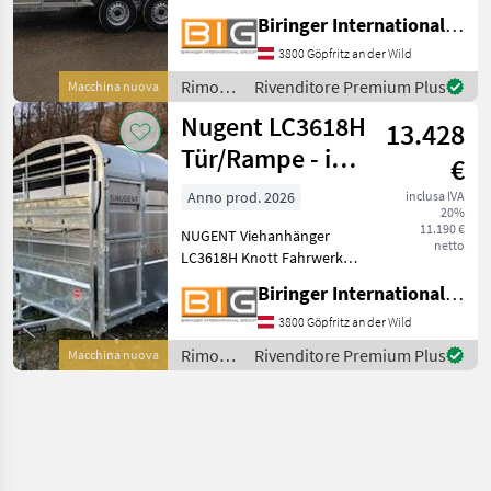
Fahrwerk und
Biringer International GmbH
Auflaufbremse
Parabelblattfedern
3800 Göpfritz an der Wild
***Spezial-Federung
Rimorchi
Rivenditore Premium Plus
Macchina nuova
PARABOLIC EQUALIZER***
/
Nugent LC3618H
Rückfahrautomatik
13.428
Nugent
Abschließba
Tür/Rampe - im
€
Zulauf
Anno prod. 2026
inclusa IVA
20%
11.190 €
NUGENT Viehanhänger
netto
LC3618H Knott Fahrwerk
und Auflaufbremse
Biringer International GmbH
Parabelblattfedern
***Spezial-Federung
3800 Göpfritz an der Wild
PARABOLIC EQUALIZER***
Rimorchi
Rivenditore Premium Plus
Macchina nuova
Rückfahrautomatik
/
Abschließbare Anhängekup
Nugent