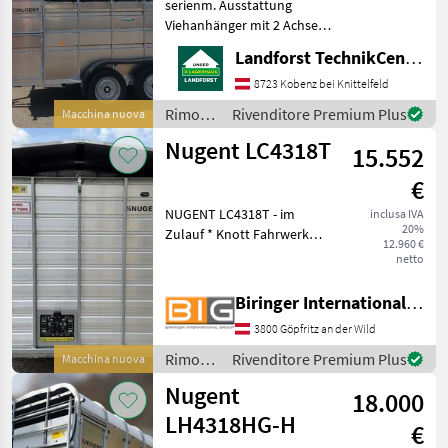
serienm. Ausstattung
CATEGORIA
Viehanhänger mit 2 Achsen
Abmessungen: L 3, 71m / B
Nugent
Landforst TechnikCenter Knittelfeld
1, 80m / H 1, 93m
Höchstzulässiges
8723 Kobenz bei Knittelfeld
Böckmann
Gesamtgewicht 3.500 kg
Rimorchi
Rivenditore Premium Plus
Macchina nuova
Eigengewicht ca. 1.250 kg /
/
Humbaur
Nugent LC4318T
Nutzlast
15.552
Nugent
Pronar
€
NUGENT LC4318T - im
inclusa IVA
Joskin
20%
Zulauf * Knott Fahrwerk
12.960 €
und Auflaufbremse *
netto
WTC
Parabelblattfedern
***Spezial-Federung
Biringer International GmbH
Mostra
PARABOLIC EQUALIZER*** *
tutti
3800 Göpfritz an der Wild
Rückfahrautomatik *
22
Abschließbare Anh
Rimorchi
Rivenditore Premium Plus
Macchina nuova
/
MARKETPLACE
Nugent
18.000
Nugent
LH4318HG-H
Offerte dei
€
Marketplace
Annunci
rivenditori