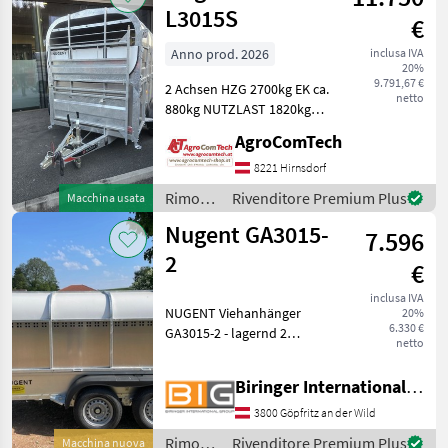
L3015S
€
Anno prod. 2026
inclusa IVA
20%
9.791,67 €
2 Achsen HZG 2700kg EK ca.
netto
880kg NUTZLAST 1820kg
Bereifung 165/R13C
AgroComTech
Reserverad Spezial
Federung Paravolic
8221 Hirnsdorf
Equalisier 1 Gr. Trennwand
Rimorchi
Rivenditore Premium Plus
Macchina usata
Front Lüftungsklappe
/
Nugent GA3015-
7.596
Nugent
2
€
inclusa IVA
NUGENT Viehanhänger
20%
6.330 €
GA3015-2 - lagernd 2
netto
Achsen Bereifung:
165/80R13 geschlossenes
Biringer International GmbH
Viehdach (abnehmbar mit
Inspektionstür vorne)
3800 Göpfritz an der Wild
rutschfeste Rampe (Modell
Rimorchi
Rivenditore Premium Plus
Macchina nuova