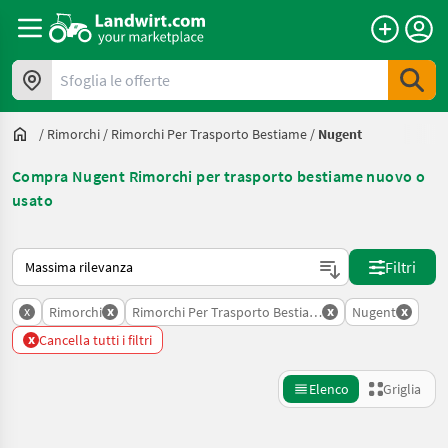
Sfoglia le offerte
/
Rimorchi
/
Rimorchi Per Trasporto Bestiame
/
Nugent
Compra Nugent Rimorchi per trasporto bestiame nuovo o
usato
Ecco come viene ordinato su Landwirt.com
Filtri
x
x
x
x
Rimorchi
Rimorchi Per Trasporto Bestiame
Nugent
x
Cancella tutti i filtri
Elenco
Griglia