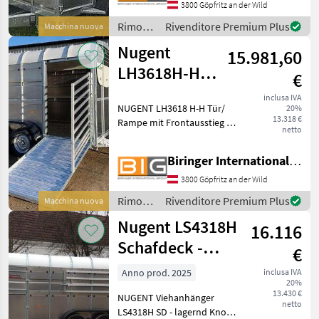
***Spezial-Federung
3800 Göpfritz an der Wild
PARABOLIC EQUALIZER***
Rimorchi
Rivenditore Premium Plus
Macchina nuova
Rückfahrautomatik
/
Abschließba
Nugent
15.981,60
Nugent
LH3618H-H
€
Tür/Rampe mit
inclusa IVA
NUGENT LH3618 H-H Tür/
20%
Frontrampe im
13.318 €
Rampe mit Frontausstieg -
Zulauf
netto
im Zulauf Tiertransporter
mit 2 Achsen, gebremst - iM
Biringer International GmbH
ZULAUF Knott Fahrwerk
und Auflaufbremse
3800 Göpfritz an der Wild
Parabelblattfedern ***
Rimorchi
Rivenditore Premium Plus
Macchina nuova
/
Nugent LS4318H
16.116
Nugent
Schafdeck -
€
lagernd
Anno prod. 2025
inclusa IVA
20%
13.430 €
NUGENT Viehanhänger
netto
LS4318H SD - lagernd Knott