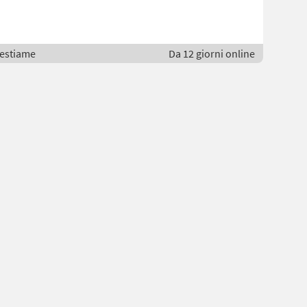
bestiame
Da 12 giorni online