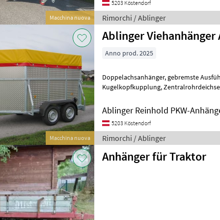
5203 Köstendorf
Rimorchi / Ablinger
Macchina nuova
Ablinger Viehanhänger
Anno prod. 2025
Doppelachsanhänger, gebremste Ausführung Auflaufeinrichtung mit
Kugelkopfkupplung, Zentralrohrdeichsel wartungsfreie
Gummifederachsen mit verzinktem Achs
Ablinger Reinhold PKW-Anhäng
5203 Köstendorf
Rimorchi / Ablinger
Macchina nuova
Anhänger für Traktor