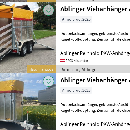
Ablinger Viehanhänger
Anno prod. 2025
Doppelachsanhänger, gebremste Ausführung Auflaufeinrichtung mit
Kugelkopfkupplung, Zentralrohrdeichsel wartungsfreie
Gummifederachsen mit verzinktem Achs
Ablinger Reinhold PKW-Anhäng
5203 Köstendorf
Rimorchi / Ablinger
Macchina nuova
Ablinger Viehanhänger
Anno prod. 2025
Doppelachsanhänger, gebremste Ausführung Auflaufeinrichtung mit
Kugelkopfkupplung, Zentralrohrdeichsel wartungsfreie
Gummifederachsen mit verzinktem Achs
Ablinger Reinhold PKW-Anhäng