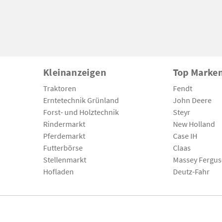
Kleinanzeigen
Top Marke
Traktoren
Fendt
Erntetechnik Grünland
John Deere
Forst- und Holztechnik
Steyr
Rindermarkt
New Holland
Pferdemarkt
Case IH
Futterbörse
Claas
Stellenmarkt
Massey Fergu
Hofladen
Deutz-Fahr