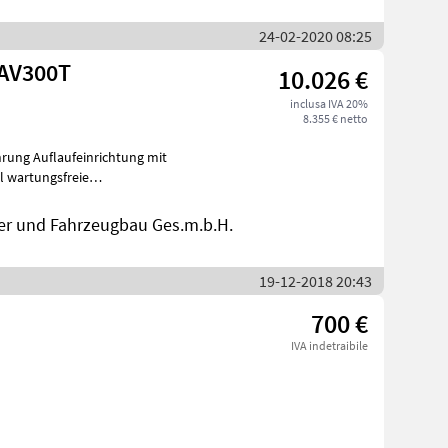
24-02-2020 08:25
 AV300T
10.026 €
inclusa IVA 20%
8.355 € netto
rohr und R
er und Fahrzeugbau Ges.m.b.H.
19-12-2018 20:43
700 €
IVA indetraibile