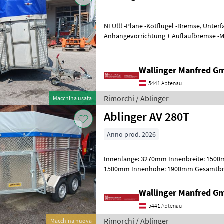
NEU!!! -Plane -Kotflügel -Bremse, Unterfahrboden -
Anhängevorrichtung + Auflaufbremse -Ma
03.2027 Attacho superiore: Acciaio, Spec
Wallinger Manfred G
5441 Abtenau
Rimorchi / Ablinger
Macchina usata
Ablinger AV 280T
Anno prod. 2026
Innenlänge: 3270mm Innenbreite: 150
1500mm Innenhöhe: 1900mm Gesamtbre
4650mm Gesamthöhe: 2460mm Bodenflä
Wallinger Manfred G
5441 Abtenau
Rimorchi / Ablinger
Macchina nuova