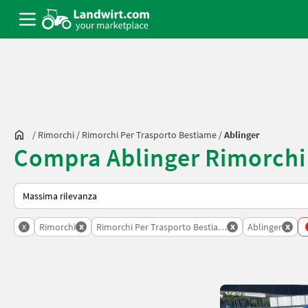
/
Rimorchi
/
Rimorchi Per Trasporto Bestiame
/
Ablinger
Compra Ablinger Rimorchi 
Ecco come viene ordinato su Landwirt.com
x
x
x
x
Rimorchi
Rimorchi Per Trasporto Bestiame
Ablinger