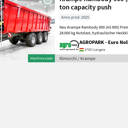
ton capacity push
Anno prod. 2025
Neu Krampe Rambody 900 (AS 900) Pre
28.000 kg Nutzlast, hydraulischer Heckklappe, 45, 3 m³ Volumen,
gelenkter Achse, Druckl
AGROPARK - Euro Noli
6765 Csengele
Rimorchi / Krampe
Macchina usata