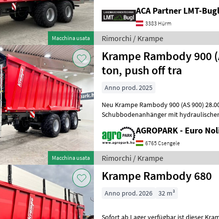
ACA Partner LMT-Bug
3383 Hürm
Rimorchi / Krampe
Macchina usata
Krampe Rambody 900 (
ton, push off tra
Anno prod. 2025
Neu Krampe Rambody 900 (AS 900) 28.000 kg Nu
Schubbodenanhänger mit hydraulischer Heckkl
AGROPARK - Euro Noli
6765 Csengele
Rimorchi / Krampe
Macchina usata
Krampe Rambody 680
Anno prod. 2026
32 m³
Sofort ab Lager verfügbar ist dieser K