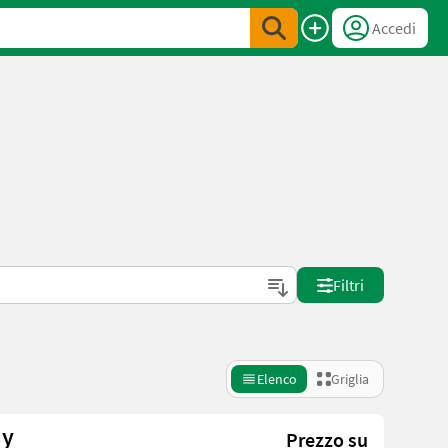
Accedi
Filtri
Elenco
Griglia
dy
Prezzo su