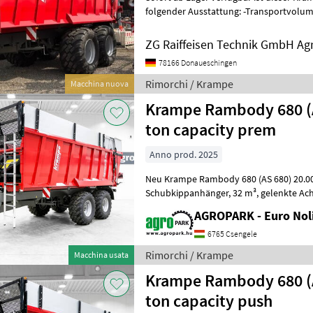
folgender Ausstattung: -Transportvolumen mit 60cm Aufsatz: 32, 0 m³
-Bereifung 710/50 R 26, 5/ Profil FL 6
ZG Raiffeisen Technik GmbH Ag
78166 Donaueschingen
Rimorchi / Krampe
Macchina nuova
Krampe Rambody 680 (
ton capacity prem
Anno prod. 2025
Neu Krampe Rambody 680 (AS 680) 20.000 kg Nu
Schubkippanhänger, 32 m³, gelenkte Achse, Druckluftbremse, 60 cm
Aufsatz, LED, 40 km/h, Blattfederung, Ma
AGROPARK - Euro Noli
6765 Csengele
Rimorchi / Krampe
Macchina usata
Krampe Rambody 680 (
ton capacity push