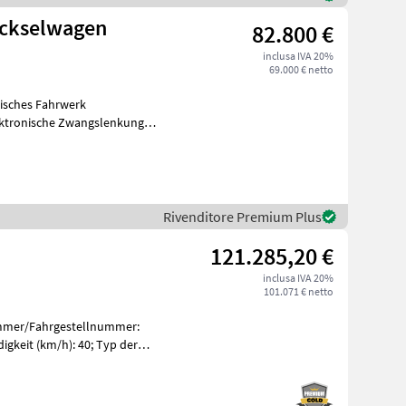
ckselwagen
82.800 €
inclusa IVA 20%
69.000 € netto
lisches Fahrwerk
ektronische Zwangslenkung
Kette
Rivenditore Premium Plus
121.285,20 €
inclusa IVA 20%
101.071 € netto
ummer/Fahrgestellnummer:
keit (km/h): 40; Typ der
art: