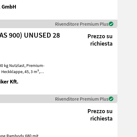
l GmbH
Rivenditore Premium Plus
AS 900) UNUSED 28
Prezzo su
richiesta
tzlast, Premium-
appe, 45, 3 m³,
Zwangslenkachse, Druckluftbremse, LED, 40 km/h,
ker Kft.
Rivenditore Premium Plus
Prezzo su
richiesta
rampe Rambody 680 mit