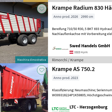
Krampe Radium 830 Hä
Anno prod. 2026
2990 cm
Bereifung 710/50 R30, 5 BKT 693 Hydrau
Nachlauflenkachse mit Vorbereitung el
Verteilerwalzen Kratzboden mit 14 x 50 
Swed Handels GmbH
3383 Hürm
Rimorchi / Krampe
Macchina dimostrativa
Krampe AS 750.2
Anno prod. 2023
Klassifizierung: Neumaschine; Serienn
WO09318224P1K59805; Höchstgeschwindig
Anhängerbremse: Pneumatisch; Anhänge
LTC - Herzogenburg