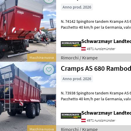
Anno prod. 2026
N. 74142 Spingitore tandem Krampe AS 680 RAMBODY Telaio:
Pacchetto 40 km/h per la Germania, valvola ALB, peso totale
ammesso 22 t dispositivo di traino amm
Schwarzmayr Landtec
4971 Aurolzmünster
Rimorchi / Krampe
Macchina nuova
Cramps AS 680 Rambo
Anno prod. 2026
N. 73938 Spingitore tandem Krampe AS 680 RAMBODY Telaio:
Pacchetto 40 km/h per la Germania, valvola ALB, peso totale
ammesso 22 t dispositivo di traino amm
Schwarzmayr Landtec
4971 Aurolzmünster
Rimorchi / Krampe
Macchina nuova