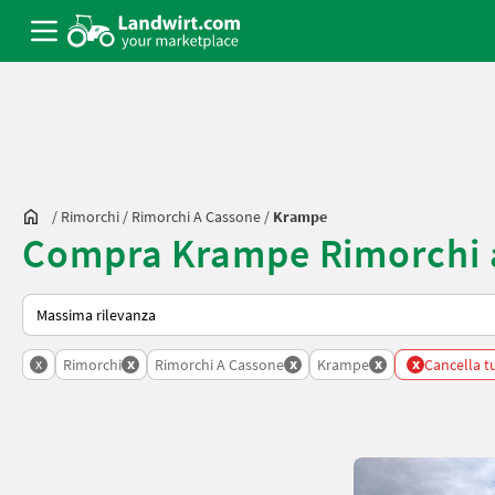
/
Rimorchi
/
Rimorchi A Cassone
/
Krampe
Compra Krampe Rimorchi 
Ecco come viene ordinato su Landwirt.com
x
x
x
x
x
Rimorchi
Rimorchi A Cassone
Krampe
Cancella tutt