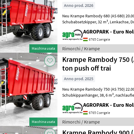
Anno prod. 2026
Neu Krampe Rambody 680 (AS 680) 20.000 kg Nu
Schubabsetzkipper, 32 m³, Lenkachse, Druckluftbremse, 60 cm
Aufsatz, LED, 40 km/h, luftgefedert
AGROPARK - Euro Noli
6765 Csengele
Rimorchi / Krampe
Macchina usata
Krampe Rambody 750 (
ton push off trai
Anno prod. 2025
Neu Krampe Rambody 750 (AS 750) 22.000 kg Nu
Schubkippanhänger, 38, 6 m³, nachlauflenkende Achse,
Druckluftbremse, LE
AGROPARK - Euro Noli
6765 Csengele
Rimorchi / Krampe
Macchina usata
Krampe Rambody 900 (