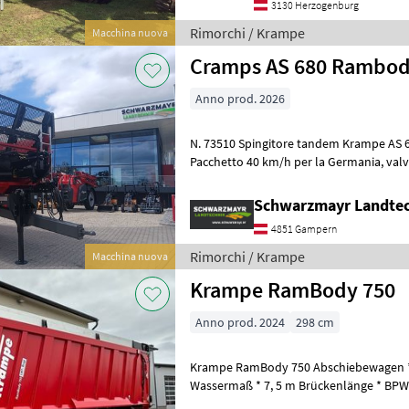
3130 Herzogenburg
Rimorchi / Krampe
Macchina nuova
Cramps AS 680 Rambo
Anno prod. 2026
N. 73510 Spingitore tandem Krampe AS 680 RAMBODY Telaio
Pacchetto 40 km/h per la Germania, valvola ALB, peso totale
ammesso 22 t dispositivo di traino ammo
Schwarzmayr Landte
4851 Gampern
Rimorchi / Krampe
Macchina nuova
Krampe RamBody 750
Anno prod. 2024
298 cm
Krampe RamBody 750 Abschiebewagen 
Wassermaß * 7, 5 m Brückenlänge * BPW
Luftfahrfederung * 2.Achse mit Zwangsl