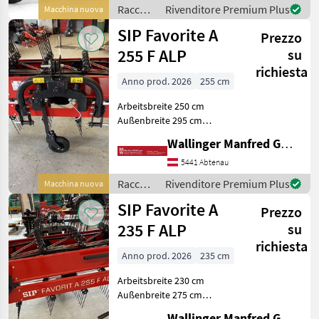
Rastrello a nastro
Raccolta
Rivenditore Premium Plus
Macchina nuova
mangimi
SIP Favorite A
Prezzo
/ SIP
255 F ALP
su
richiesta
Anno prod. 2026
255 cm
Arbeitsbreite 250 cm
Außenbreite 295 cm
Eigengewicht 344 kg 5
Wallinger Manfred GmbH.
Zinken pro Reihe (5-reihig)
Zapfwellendrehzahl
5441 Abtenau
wahlweise 540 oder 1000
Raccolta
Rivenditore Premium Plus
Macchina nuova
U/min (beide
mangimi
SIP Favorite A
Riemenscheiben
Prezzo
/ SIP
235 F ALP
su
richiesta
Anno prod. 2026
235 cm
Arbeitsbreite 230 cm
Außenbreite 275 cm
Eigengewicht 334 kg 5
Wallinger Manfred GmbH.