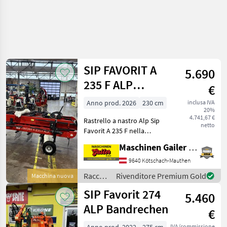
SIP FAVORIT A
5.690
235 F ALP
€
Rastrello a
Anno prod. 2026
230 cm
inclusa IVA
20%
nastro a 5 file
4.741,67 €
Rastrello a nastro Alp Sip
netto
Favorit A 235 F nella
seguente versione: *
Maschinen Gailer GmbH
Larghezza di lavoro 230 cm
* Larghezza esterna 275 cm
9640 Kötschach-Mauthen
* Peso proprio 334 kg * 5
Raccolta
Rivenditore Premium Gold
Macchina nuova
denti per fila
mangimi
SIP Favorit 274
5.460
/ SIP
ALP Bandrechen
€
IVA/commissione