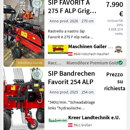
SIP FAVORIT A
7.990
275 F ALP Griglia
€
a nastro,
Anno prod. 2026
270 cm
inclusa IVA
20%
dotazione
6.658,33 €
Rastrello a nastro Sip
completa
netto
Favorit A 275 F Alp nella
seguente versione: *
Maschinen Gailer GmbH
Larghezza di lavoro 270 cm
* Larghezza esterna 315 cm
9640 Kötschach-Mauthen
* Peso proprio 353 kg * 5
Raccolta
Rivenditore Premium Gold
Macchina nuova
denti per fila
mangimi
SIP Bandrechen
Prezzo
/ SIP
Favorit 254 ALP
su
richiesta
Anno prod. 2025
254 cm
*540U/min. *Schwadablage
links *hydraulische
Schwadtuchverstellung Auf
Kreer Landtechnik e.U.
Lager: SIP 234 Alpin, Favorit
224 Raccolta mangimi
5611 Großarl