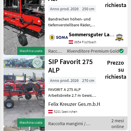
richiesta
Anno prod. 2026
250 cm
Bandrechen höhen- und
tiefenverstellbare Räder,
minimale Wartungskosten,
Sommersguter Landmaschinen GmbH
Riemen mit sieben
Verstärkungsbändern,
8654 Fischbach
Bodenanpassung mit
Raccolta
Rivenditore Premium Gold
Macchina usata
einstellbaren Federn,
mangimi
SIP Favorit 275
Transportsic
Prezzo
/ SIP
ALP
su
richiesta
Anno prod. 2026
270 cm
FAVORIT A 275 ALP
Arbeitsbreite 2.7 m Gewicht
353 kg Leistungsbedarf
Felix Kreuzer Ges.m.b.H
15/20 Leistung 2.7 ha/h
5201 Seekirchen
Transportbreite 3.15 m
Transporthöhe 1 m Anb
2 mesi
Macchina usata
Raccolta mangimi /
online
SIP