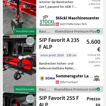
inclusa
Schöner Sip Bandrechen
2.469,03 €
224 F, passend für AEBI TT
netto
60/70/80/206/211 und
CARRARO. (A). Raccolta
Stöckl Maschinencenter
mangimi Rastrello a nastro
6405 Pfaffenhofen/Telfs
Raccolta
Rivenditore Premium Plus
Macchina usata
mangimi
SIP Favorit A 235
5.600
/ SIP
F ALP
€
Anno prod. 2024
230 cm
inclusa IVA
20%
4.666,67 €
Bandrechen höhen- und
netto
tiefenverstellbare Räder,
minimale Wartungskosten,
Sommersguter Landmaschinen GmbH
Riemen mit sieben
Verstärkungsbändern,
8654 Fischbach
Bodenanpassung mit
Raccolta
Rivenditore Premium Gold
Macchina usata
einstellbaren Federn,
mangimi
SIP Favorit 255 F
Transportsic
Prezzo
/ SIP
ALP
su