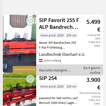
Affina
la
ricerca
SIP Favorit 255 F
5.499
ALP Bandrechen
€
Categoria
Paese
Filtri
4
Heuraupe
Anno prod. 2026
255 cm
inclusa IVA
20%
Mostra
4.582,50 €
Neuer SIP Bandrechen 255
PERCORSO
Reimposta
19
netto
ATTUALE
F Alp Frühbezug
risultati
Arbeitsbreite: 2.5 m 5
Landtechnik Eberhart e.U.
Settore
Doppelzinken pro Arm
agricolo
3204 Kirchberg
Gewicht: 344 kg
Raccolta
Zapfwellendrehzahl: 540
Da 4 giorni
Mangimi
Macchina nuova
Raccolta mangimi /
und 1000 U/min
online
Rastrello
SIP
Leistungsbedarf: 20P
SIP 254
A Nastro
3.900
Sip
€
Anno prod. 2020
250 cm
IVA/commissione
SCEGLI
inclusa
CATEGORIA
passend für 540 rechts ( auf
3.451,33 €
Wunsch 1000 links) Lager
netto