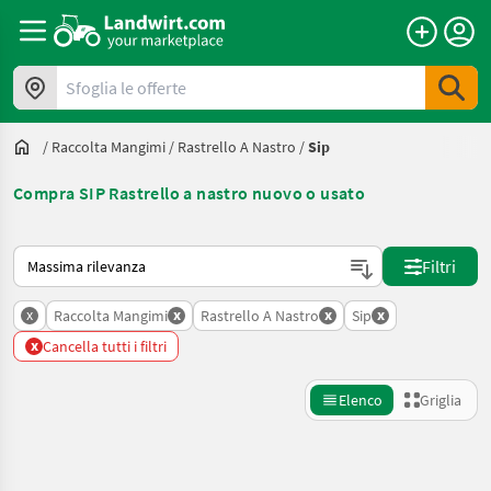
Sfoglia le offerte
/
Raccolta Mangimi
/
Rastrello A Nastro
/
Sip
Compra SIP Rastrello a nastro nuovo o usato
Ecco come viene ordinato su Landwirt.com
Filtri
x
x
x
x
Raccolta Mangimi
Rastrello A Nastro
Sip
x
Cancella tutti i filtri
Elenco
Griglia