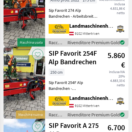
Anno prod. 2022
275 cm
inclusa
4.831,86 €
Sip Favorit 274 Alp
netto
Bandrechen - Arbeitsbreite
270cm - Dreipunktanbau
Landmaschinenhandel Ouschan Anton
Kat I & Kat II - Gelenkwelle -
4 Reihig - 2 Tasträder wir
9102 Mittertrixen
sind gerne für sie erreichbar
Raccolta
Rivenditore Premium Gold
Macchina usata
mangimi
SIP Favorit 254F
5.860
/ SIP
Alp Bandrechen
€
250 cm
inclusa IVA
20%
4.883,33 €
Sip Favorit 254F Alp
netto
Bandrechen -
Dreipunktanbau Kat I & Kat
Landmaschinenhandel Ouschan Anton
II - Arbeitsbreite 250cm -
Drehzahl 540U/min - 4
9102 Mittertrixen
Reihig - 2 Tasträder -
Raccolta
Rivenditore Premium Gold
Macchina nuova
Gelenkwelle - Schwadtuch
mangimi
SIP Favorit A 275
6.700
/ SIP