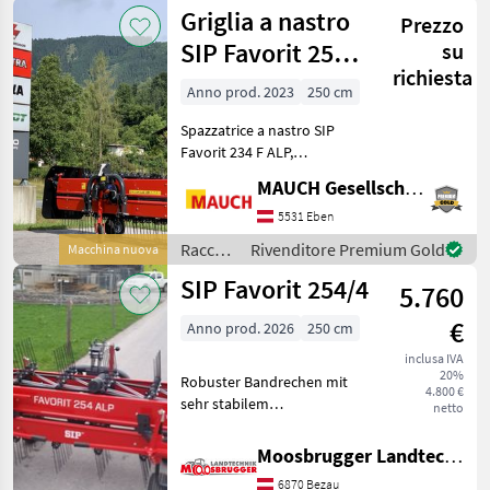
mangimi
Griglia a nastro
D
Prezzo
/ SIP
SIP Favorit 254 F
su
richiesta
ALP
Anno prod. 2023
250 cm
Spazzatrice a nastro SIP
Favorit 234 F ALP,
anteriore/posteriore,
MAUCH Gesellschaft m.b.H. & Co.KG, Eben
larghezza di lavoro: 2, 50 m,
lunghezza: 1, 20 m,
5531 Eben
larghezza della macchina: 2,
Raccolta
Rivenditore Premium Gold
Macchina nuova
5 m, altezza: 1, 00 m, p
mangimi
SIP Favorit 254/4
5.760
/ SIP
€
Anno prod. 2026
250 cm
inclusa IVA
20%
Robuster Bandrechen mit
4.800 €
sehr stabilem
netto
Pendelanbaubock, A-
symetrische Anordnung der
Moosbrugger Landtechnik GmbH
Stützrollen für besonders
6870 Bezau