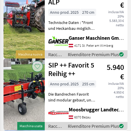
ALP
€
Anno prod. 2025
270 cm
inclusa IVA
20%
5.583,33 €
Technische Daten : *Front
netto
und Heckanbau möglich
*Arbeitsbreite: 2.7 m
Ganser Maschinen GmbH
*Doppelzinken am Arm: 5
*Gewicht: 353 kg
4171 St. Peter am Wimberg
*Zapfwellendrehzahl:
Raccolta
Rivenditore Premium Plus
Macchina nuova
540/1000 *erforderliche Tra
mangimi
SIP ++ Favorit 5
5.940
/ SIP
Reihig ++
€
Anno prod. 2025
255 cm
inclusa IVA
20%
4.950 €
Die Bandrechen Favorit
netto
sind modular gebaut, und
können für Schwadablage
Moosbrugger Landtechnik GmbH
links oder rechts und auch
für die Drehzahlen 540 oder
6870 Bezau
1000 U/min
Raccolta
Rivenditore Premium Plus
Macchina usata
zusammengestellt werden.