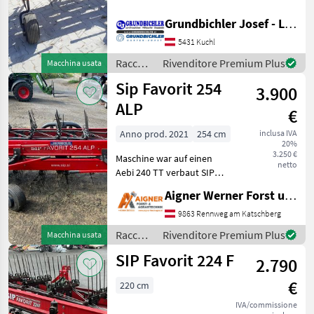
SIP
Kuchl Brennhoflehen 152
Raccolta mangimi Rastrello
Grundbichler Josef - Landmaschinen
a nastro
Molon
5431 Kuchl
Raccolta
Rivenditore Premium Plus
Macchina usata
Knüsel
mangimi
Sip Favorit 254
3.900
/ SIP
Daros
ALP
€
Vogel&Noot
Anno prod. 2021
254 cm
inclusa IVA
20%
3.250 €
Maschine war auf einen
Morellato
netto
Aebi 240 TT verbaut SIP
Mostra
Bandrechen Favorit 234 F
Aigner Werner Forst und Agrartechnik
tutti
ALP, Front/Heck,
16
Arbeitsbreite: 2, 50m, Länge
9863 Rennweg am Katschberg
1, 20m, Maschinenbreite: 2,
Raccolta
Rivenditore Premium Plus
Macchina usata
MARKETPLACE
5m, Höhe: 1, 00m, Ge
mangimi
SIP Favorit 224 F
2.790
/ SIP
Offerte dei
Marketplace
Annunci
rivenditori
€
220 cm
IVA/commissione