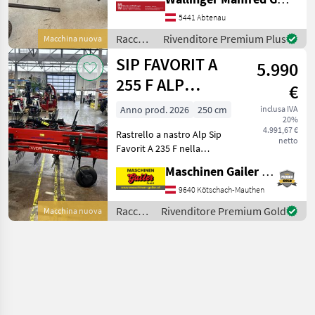
Zinken pro Reihe (5-reihig)
Zapfwellendrehzahl
5441 Abtenau
wahlweise 540 oder 1000
Raccolta
Rivenditore Premium Plus
Macchina nuova
U/min (beide
mangimi
SIP FAVORIT A
Riemenscheiben
5.990
/ SIP
255 F ALP
€
Rastrello a
Anno prod. 2026
250 cm
inclusa IVA
20%
nastro a 5 file
4.991,67 €
Rastrello a nastro Alp Sip
netto
Favorit A 235 F nella
seguente versione: *
Maschinen Gailer GmbH
Larghezza di lavoro 250 cm
* Larghezza esterna 295 cm
9640 Kötschach-Mauthen
* Peso proprio 344 kg * 5
Raccolta
Rivenditore Premium Gold
Macchina nuova
denti per fila
mangimi
/ SIP