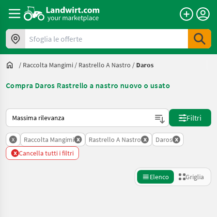
Sfoglia le offerte
/
Raccolta Mangimi
/
Rastrello A Nastro
/
Daros
Compra Daros Rastrello a nastro nuovo o usato
Ecco come viene ordinato su Landwirt.com
Filtri
x
x
x
x
Raccolta Mangimi
Rastrello A Nastro
Daros
x
Cancella tutti i filtri
Elenco
Griglia