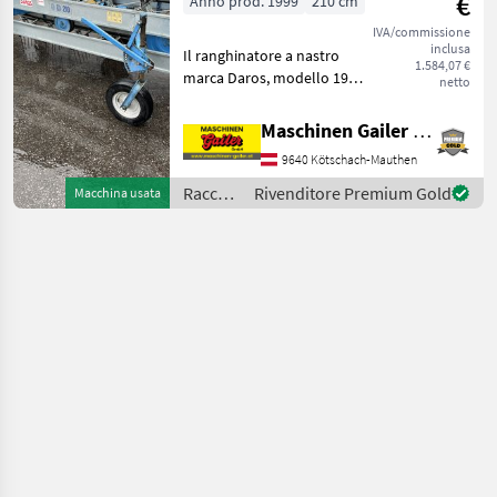
€
Anno prod. 1999
210 cm
IVA/commissione
inclusa
Il ranghinatore a nastro
1.584,07 €
marca Daros, modello 1999,
netto
ha una larghezza di 210 cm
ed è in condizioni
Maschinen Gailer GmbH
particolarmente buone
9640 Kötschach-Mauthen
(classe 1). È adatto a diversi
trattori, falc
Raccolta
Rivenditore Premium Gold
Macchina usata
mangimi
/ Daros