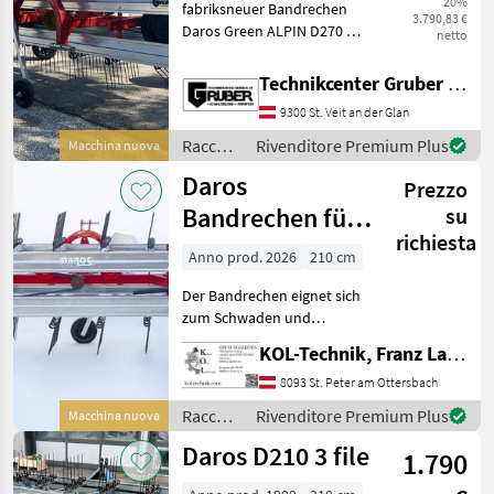
20%
fabriksneuer Bandrechen
3.790,83 €
MARKETPLACE
Daros Green ALPIN D270 5M
netto
inkl. hydraulischem
Offerte dei
Marketplace
Annunci
Schwadtuch *Arbeitsbreite:
Technikcenter Gruber GmbH
rivenditori
270 cm * Transportbreite:
9300 St. Veit an der Glan
255 cm * Bodenaufnahme:
210 cm * Zink
Raccolta
Rivenditore Premium Plus
Macchina nuova
mangimi
Daros
Prezzo
/ Daros
Bandrechen für
su
richiesta
Berge
Anno prod. 2026
210 cm
Der Bandrechen eignet sich
zum Schwaden und
Wenden von Heu und ist
KOL-Technik, Franz Lampl-Küssner
speziell für unebenes sowie
steiles Gelände konzipiert.
8093 St. Peter am Ottersbach
Dank abgesenktem
Raccolta
Rivenditore Premium Plus
Macchina nuova
Dreipunktsystem, ausziehb
mangimi
Daros D210 3 file
1.790
/ Daros