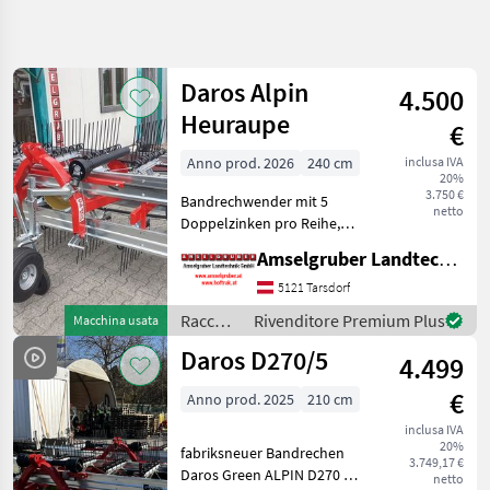
Affina
la
ricerca
Daros Alpin
4.500
Heuraupe
€
Categoria
Paese
Filtri
4
Anno prod. 2026
240 cm
inclusa IVA
20%
Mostra
3.750 €
PERCORSO
Bandrechwender mit 5
Reimposta
6
netto
ATTUALE
Doppelzinken pro Reihe,
risultati
ideal für den Einsatz in
Settore
Amselgruber Landtechnik GmbH
alpinem Bereich. Perfekte
agricolo
Bodenanpassung als
5121 Tarsdorf
Raccolta
Heckgerät. Kat 1
Mangimi
Raccolta
Rivenditore Premium Plus
Macchina usata
Anbaubock starr für Heck
Rastrello
mangimi
Daros D270/5
(Zpfw.
A Nastro
4.499
/ Daros
Daros
€
Anno prod. 2025
210 cm
inclusa IVA
SCEGLI
20%
CATEGORIA
fabriksneuer Bandrechen
3.749,17 €
Daros Green ALPIN D270 5M
netto