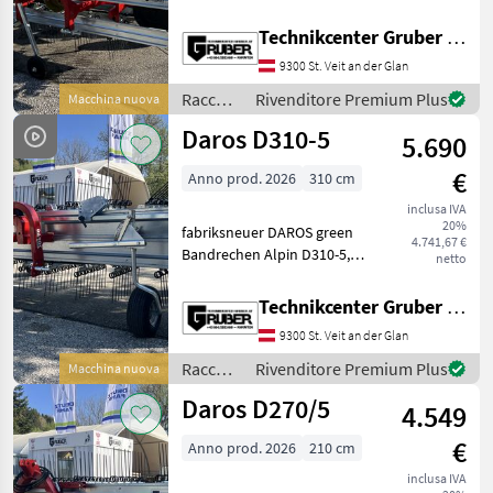
Daros
*Arbeitsbreite: 270 cm *
Transportbreite: 255 cm *
Technikcenter Gruber GmbH
Bodenaufnahme: 210 cm *
Molon
9300 St. Veit an der Glan
Zinkenanzahl 14 * 5
Zinkenreihen
Raccolta
Rivenditore Premium Plus
Macchina nuova
SIP
mangimi
Daros D310-5
5.690
/ Daros
Knüsel
€
Anno prod. 2026
310 cm
Vogel&Noot
inclusa IVA
20%
fabriksneuer DAROS green
4.741,67 €
Morellato
Bandrechen Alpin D310-5,
netto
lagernd in 540 rechts und
Mostra
1000 links * Arbeitsbreite:
Technikcenter Gruber GmbH
tutti
310 cm * Transportbreite:
16
9300 St. Veit an der Glan
290 cm *
Grünfutteraufnahmebreit
Raccolta
Rivenditore Premium Plus
Macchina nuova
MODELLO
mangimi
Daros D270/5
4.549
/ Daros
€
Anno prod. 2026
210 cm
D270/5
inclusa IVA