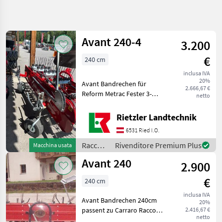
Affina
la
ricerca
Avant 240-4
3.200
€
240 cm
Categoria
Paese
Filtri
4
inclusa IVA
20%
Avant Bandrechen für
Mostra
2.666,67 €
PERCORSO
Reform Metrac Fester 3-
Reimposta
2
netto
ATTUALE
Punkt-Anschluss Kat. I mit
risultati
Settore
Gelenken Einstellbarer
Rietzler Landtechnik
agricolo
Heuschutz aus Kunststoff
6531 Ried I.O.
Ballon Räder 15.00 x 6“ - 6
Raccolta
Mangimi
Gewebe Eins
Raccolta
Rivenditore Premium Plus
Macchina usata
Rastrello
mangimi
Avant 240
A Nastro
2.900
/ Avant
Avant
€
240 cm
inclusa IVA
SCEGLI
Avant Bandrechen 240cm
20%
CATEGORIA
passent zu Carraro Raccolta
2.416,67 €
netto
mangimi Rastrello a nastro