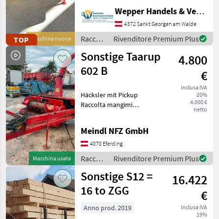
Trommelmähwerk der
Wepper Handels & Vermietungs GmbH
Marke Wirax mit einer
kompakten Arbeitsbreite
4372 Sankt Georgen am Walde
von 1, 25 m. Dieses Modell
Raccolta
Rivenditore Premium Plus
TOP
Macchina nuova
eignet sich hervorragend
mangimi
Sonstige Taarup
für Besitze
4.800
/
Sonstige
602 B
€
inclusa IVA
Häcksler mit Pickup
20%
4.000 €
Raccolta mangimi
netto
Trinciaerba
Meindl NFZ GmbH
4070 Eferding
Raccolta
Rivenditore Premium Plus
Macchina usata
mangimi
Sonstige S12 =
16.422
/
Sonstige
16 to ZGG
€
Anno prod. 2019
inclusa IVA
19%