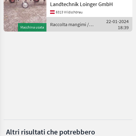
Avant
Landtechnik Loinger GmbH
6313 Wildschönau
Molon
22-01-2024
Raccolta mangimi /
18:39
Macchina usata
SIP
Avant
Knüsel
Daros
Vogel&Noot
Mostra
tutti
16
MARKETPLACE
Offerte dei
Marketplace
Annunci
rivenditori
Altri risultati che potrebbero