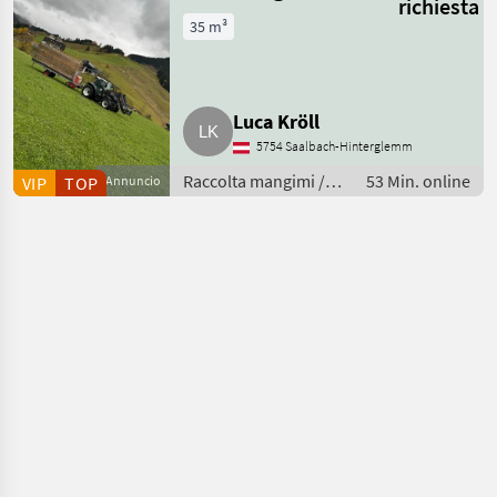
richiesta
35 m³
Luca Kröll
5754 Saalbach-Hinterglemm
Raccolta mangimi /
53 Min. online
VIP
TOP
Annuncio
Autocaricanti