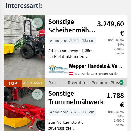
interessarti:
Sonstige
3.249,60
Scheibenmähwerk
€
135 cm – NEU
Anno prod. 2026
135 cm
inclusa IVA
20%
2.708 €
Scheibenmähwerk 1, 35m
netto
für Kleintraktoren zu
verkaufen. Allgemeine
Wepper Handels & Vermietungs GmbH
Informationen: -
Arbeitsbreite: 135 cm -
4372 Sankt Georgen am Walde
Gewicht: 280 kg -
Raccolta
Rivenditore Premium Plus
TOP
Macchina nuova
Leistungsbedarf: Ab 18 PS
mangimi
Sonstige
bis ca
1.788
/
Sonstige
Trommelmähwerk
€
Anno prod. 2025
125 cm
inclusa IVA
20%
1.490 €
Zum Verkauf steht ein
netto
zuverlässiges