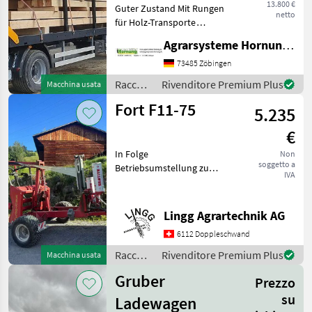
13.800 €
Guter Zustand Mit Rungen
netto
für Holz-Transporte
Standort 84... Bei Fragen
Agrarsysteme Hornung GmbH & Co. KG
einfach melden Thomas
0171 80 89 838 Raccolta
73485 Zöbingen
mangimi Rimorchi per balle
Raccolta
Rivenditore Premium Plus
Macchina usata
mangimi
Fort F11-75
5.235
/
Sonstige
€
In Folge
Non
soggetto a
Betriebsumstellung zu
IVA
verkaufen:Gepflegter und
gut erhaltener
Rundballenwickler. Ideal
Lingg Agrartechnik AG
fürs steile Gelände, da die
6112 Doppleschwand
Ballen gehalten werden
können. Der Wickle
Raccolta
Rivenditore Premium Plus
Macchina usata
mangimi
Gruber
Prezzo
/ Fort
su
Ladewagen