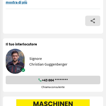
Rastrello a nastro Sip Favorit A 275 F Alp nella seguente version
mostra di più
Il tuo interlocutore
Signore
Christian Guggenberger
+43 664 ********
Chiama consulente