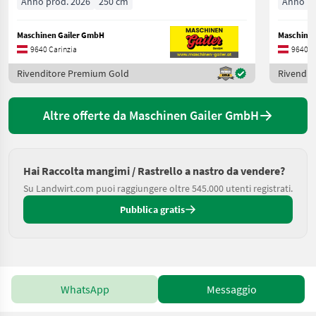
Anno prod. 2026
250 cm
Anno pr
Maschinen Gailer GmbH
Maschinen
9640 Carinzia
9640 C
Rivenditore Premium Gold
Rivendit
Altre offerte da Maschinen Gailer GmbH
Hai Raccolta mangimi / Rastrello a nastro da vendere?
Su Landwirt.com puoi raggiungere oltre 545.000 utenti registrati.
Pubblica gratis
WhatsApp
Messaggio