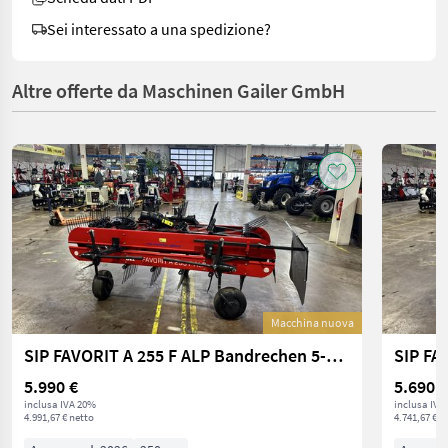
Sei interessato a una spedizione?
Altre offerte da Maschinen Gailer GmbH
Macchina nuova
SIP FAVORIT A 255 F ALP Bandrechen 5-Reihig
5.990 €
5.690 €
inclusa IVA 20%
inclusa IVA
4.991,67 € netto
4.741,67 € n