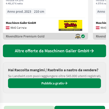
inclusa IVA 20%
inclusa IVA
4.491,67 € netto
4.575 € nett
Anno prod. 2023
210 cm
Anno pr
Maschinen Gailer GmbH
Maschinen
9640 Carinzia
9640 C
Rivenditore Premium Gold
Rivendit
Altre offerte da Maschinen Gailer GmbH
Hai Raccolta mangimi / Rastrello a nastro da vendere?
Su Landwirt.com puoi raggiungere oltre 545.000 utenti registrati.
Pubblica gratis