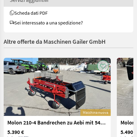
Scheda dati PDF
Sei interessato a una spedizione?
Altre offerte da Maschinen Gailer GmbH
Macchina nuova
Molon 210-4 Bandrechen zu Aebi mit 540U/min
Molon 
5.390 €
5.490 €